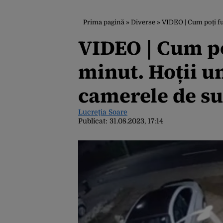
Prima pagină
»
Diverse
»
VIDEO | Cum poți fu
VIDEO | Cum po
minut. Hoții u
camerele de s
Lucreția Soare
Publicat:
31.08.2023, 17:14