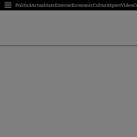
Politică
Actualitate
Externe
Economic
Cultură
Sport
Video
C