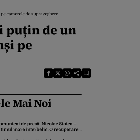
i pe camerele de supraveghere
i puțin de un
nși pe
le Mai Noi
omunicat de presă: Nicolae Stoica –
ltimul mare interbelic. O recuperare
storică după mai bine de 80 de ani