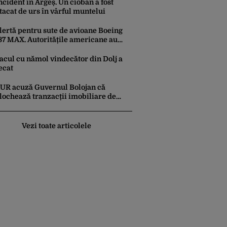
ncident în Argeș. Un cioban a fost
tacat de urs în vârful muntelui
lertă pentru sute de avioane Boeing
37 MAX. Autoritățile americane au
rdonat inspecții după descoperirea
nor fisuri în structura aeronavelor
acul cu nămol vindecător din Dolj a
ecat
UR acuză Guvernul Bolojan că
lochează tranzacții imobiliare de
este un miliard de euro
Vezi toate articolele