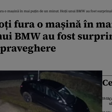
ra o mașină în mai puțin de un minut. Hoții unui BMW au fost surprinș
ți fura o mașină în ma
nui BMW au fost surpri
upraveghere
Ce
13:12
C
u
i