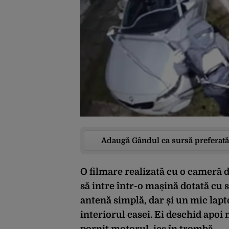
Adaugă Gândul ca sursă preferată
O filmare realizată cu o cameră 
să intre într-o mașină dotată cu 
antenă simplă, dar și un mic lapt
interiorul casei. Ei deschid apoi
pornit motorul, ies în trombă.