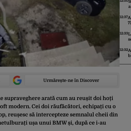
12:50
I
a
12:37
A
7
o
u
12:33
L
s
12:32
A
b
p
Urmărește-ne în Discover
de supraveghere arată cum au reușit doi hoți
soft modern. Cei doi răufăcători, echipați cu o
op, reușesc să intercepteze semnalul cheii din
 netulburați ușa unui BMW și, după ce i-au