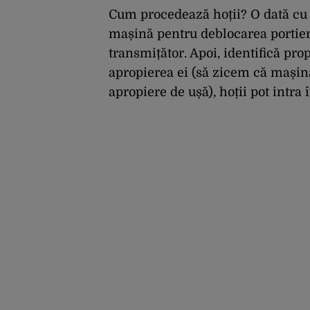
Cum procedează hoții? O dată cu c
mașină pentru deblocarea portiere
transmițător. Apoi, identifică prop
apropierea ei (să zicem că mașina 
apropiere de ușă), hoții pot intra