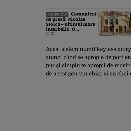
Comunicat
COMUNICAT
de presă: Nicolae
Stoica – ultimul mare
interbelic. O
recuperare istorică
13:12
după mai bine de 80 de
ani
Acest sistem numit keyless entry
atunci când se apropie de portieră
pur și simplu te apropii de mașin
de acest gen vin chiar și cu chei d