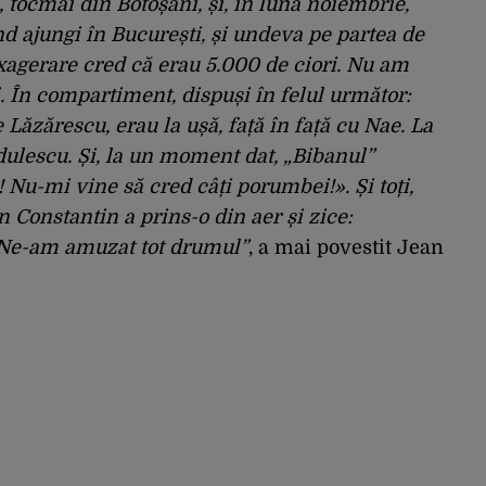
tocmai din Botoșani, și, în luna noiembrie,
nd ajungi în București, și undeva pe partea de
exagerare cred că erau 5.000 de ciori. Nu am
i. În compartiment, dispuși în felul următor:
Lăzărescu, erau la ușă, față în față cu Nae. La
ulescu. Și, la un moment dat, „Bibanul”
 Nu-mi vine să cred câți porumbei!». Și toți,
 Constantin a prins-o din aer și zice:
». Ne-am amuzat tot drumul”
, a mai povestit Jean