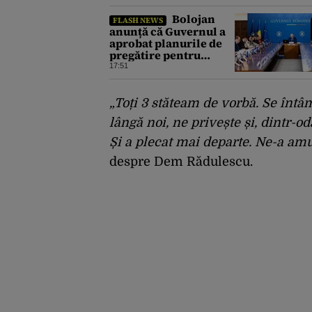
Bolojan
FLASH NEWS
anunță că Guvernul a
aprobat planurile de
pregătire pentru
riscuri în sectorul
17:51
energetic. Ce spune
premierul despre
consumul populației
„Toți 3 stăteam de vorbă. Se întâ
lângă noi, ne privește și, dintr-od
Și a plecat mai departe. Ne-a amu
despre Dem Rădulescu.