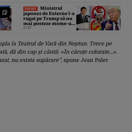
Ministrul
INEDIT
japonez de Externe l-a
rugat pe Trump să nu
mai posteze meme-uri
cu personaje din
17:37
Pokemon, Naruto și
Mario pe platformele
social-media
mpla la Teatrul de Vară din Neptun. Trece pe
ată, dă din cap și cântă: «În căruțe colorate…».
zat, nu exista supărare”
, spune Jean Paler