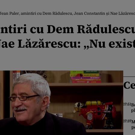
Jean Paler, amintiri cu Dem Rădulescu, Jean Constantin și Nae Lăzăresc
intiri cu Dem Rădulescu
Nae Lăzărescu: „Nu exis
Ce
17:51
B
p
s
d
17:37
M
p
c