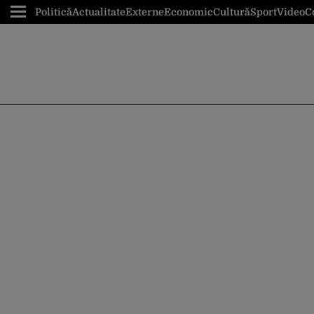
Politică
Actualitate
Externe
Economic
Cultură
Sport
Video
C