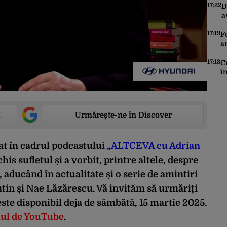
M
17:22
D
a
c
d
17:19
F
p
a
i
d
17:13
C
î
D
i
Urmărește-ne în Discover
tat în cadrul podcastului
„ALTCEVA cu Adrian
chis sufletul și a vorbit, printre altele, despre
aducând în actualitate și o serie de amintiri
in și Nae Lăzărescu. Vă invităm să urmăriți
este disponibil deja de sâmbătă, 15 martie 2025.
alul de YouTube
.