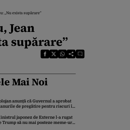
u: „Nu exista supărare”
, Jean
ta supărare”
le Mai Noi
olojan anunță că Guvernul a aprobat
lanurile de pregătire pentru riscuri în
ectorul energetic. Ce spune premierul
espre consumul populației
inistrul japonez de Externe l-a rugat
e Trump să nu mai posteze meme-uri
u personaje din Pokemon, Naruto și