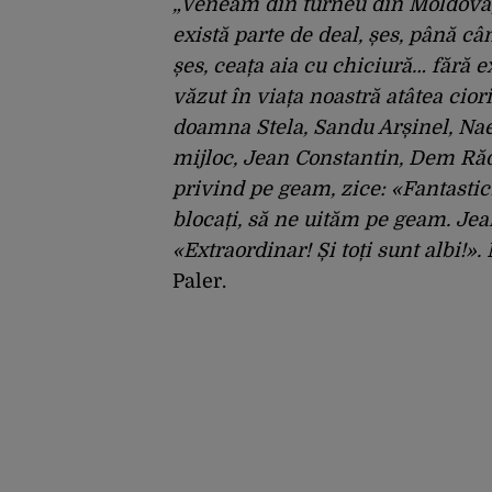
„Veneam din turneu din Moldova, 
există parte de deal, șes, până câ
șes, ceața aia cu chiciură… fără 
văzut în viața noastră atâtea cior
doamna Stela, Sandu Arșinel, Nae 
mijloc, Jean Constantin, Dem Răd
privind pe geam, zice: «Fantastic!
blocați, să ne uităm pe geam. Jean
«Extraordinar! Și toți sunt albi!
Paler.