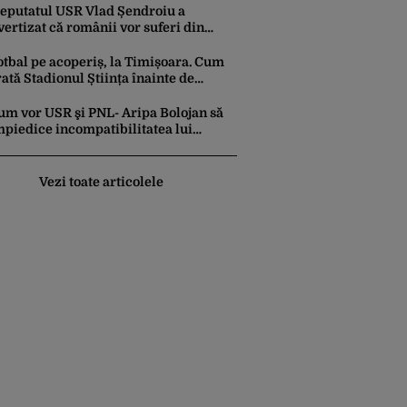
ario pe platformele social-media
eputatul USR Vlad Șendroiu a
vertizat că românii vor suferi din
auza energiei mai scumpe. „Băieții
eștepți vor specula și după vor crește
otbal pe acoperiș, la Timișoara. Cum
rețurile”
rată Stadionul Știința înainte de
naugurare, cu 2 terenuri sintetice
easupra tribunei
um vor USR şi PNL- Aripa Bolojan să
mpiedice incompatibilitatea lui
ominic Fritz. CCR a fost solicitată să
ntervină
Vezi toate articolele