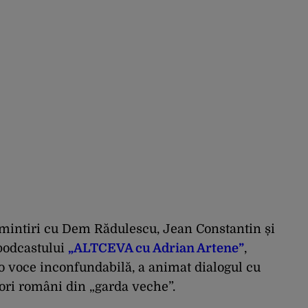
 amintiri cu Dem Rădulescu, Jean Constantin și
 podcastului
„ALTCEVA cu Adrian Artene”
,
u o voce inconfundabilă, a animat dialogul cu
actori români din „garda veche”.