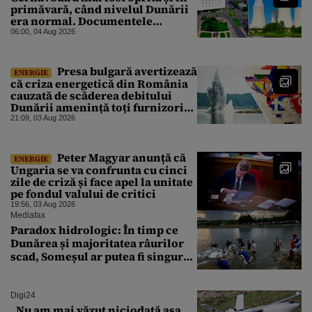
primăvară, când nivelul Dunării
era normal. Documentele
descoperite de Gândul arată că
06:00, 04 Aug 2026
reactoarele au fost închise timp
de 20 de zile
Presa bulgară avertizează
ENERGIE
că criza energetică din România
cauzată de scăderea debitului
Dunării amenință toți furnizorii
balcanici de electricitate
21:09, 03 Aug 2026
Peter Magyar anunță că
ENERGIE
Ungaria se va confrunta cu cinci
zile de criză și face apel la unitate
pe fondul valului de critici
19:56, 03 Aug 2026
Mediafax
Paradox hidrologic: În timp ce
Dunărea și majoritatea râurilor
scad, Someșul ar putea fi singurul
mare râu cu debite în creștere
Digi24
„Nu am mai văzut niciodată așa