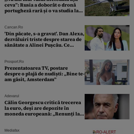
ceva”: Rusia a doborât o dronă
portugheză rară și o va studia la
un institut de cercetare
Cancan.ro
'Din păcate, s-a gravat'. Dan Alexa,
dezvăluiri triste despre starea de
sănătate a Alinei Pușcău. Ce
discuție au avut cu două zile în
urmă
Prosport.ro
Prezentatoarea TV, postare
despre o plajă de nudiști: „Bine te-
am găsit, Amsterdam”
Adevarul
Călin Georgescu critică trecerea
la euro, deși are depozite în
moneda europeană: „Renunți la
leu, renunți la suveranitate”
Mediafax