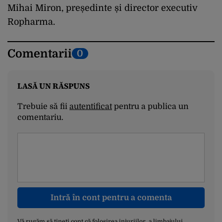
Mihai Miron, președinte și director executiv
Ropharma.
Comentarii
0
LASĂ UN RĂSPUNS
Trebuie să fii
autentificat
pentru a publica un
comentariu.
Intră în cont pentru a comenta
Vă rugăm să țineți cont că folosirea injuriilor, a limbajului