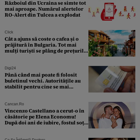
Războiul din Ucraina se simte tot
mai aproape. Numărul alertelor
RO-Alert din Tulcea a explodat
Click
Cât a ajuns să coste o cafea și o
prăjitură în Bulgaria. Tot mai
mulți turiști se plâng de prețurile
ridicate
Digi24
Până când mai poate fi folosit
buletinul vechi. Autoritățile au
stabilit pentru cine se mai
eliberează cartea de identitate
model 1997
Cancan.ro
Vincenzo Castellano a cerut-o în
căsătorie pe Elena Economu!
După doi ani de iubire, fostul soț
al Antoniei se pregătește de nuntă
Ce Se Întâmplă Doctore