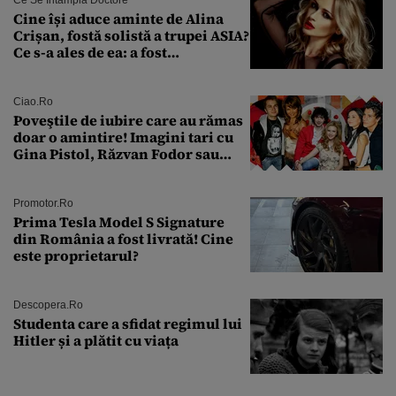
Cine își aduce aminte de Alina
Crișan, fostă solistă a trupei ASIA?
Ce s-a ales de ea: a fost
condamnată la închisoare cu
suspendare. Ce acuzații i se aduc
Ciao.ro
Poveştile de iubire care au rămas
doar o amintire! Imagini tari cu
Gina Pistol, Răzvan Fodor sau
Andra Măruţă şi foştii parteneri
Promotor.ro
Prima Tesla Model S Signature
din România a fost livrată! Cine
este proprietarul?
Descopera.ro
Studenta care a sfidat regimul lui
Hitler și a plătit cu viața