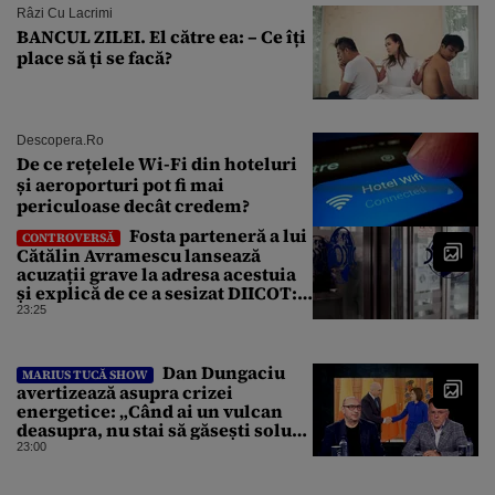
Râzi Cu Lacrimi
BANCUL ZILEI. El către ea: – Ce îți
place să ți se facă?
Descopera.ro
De ce rețelele Wi-Fi din hoteluri
și aeroporturi pot fi mai
periculoase decât credem?
Fosta parteneră a lui
CONTROVERSĂ
Cătălin Avramescu lansează
acuzații grave la adresa acestuia
și explică de ce a sesizat DIICOT:
„Făcea baie complet dezbrăcat cu
23:25
copiii”. Fostul consilier
prezidențial respinge acuzațiile
Dan Dungaciu
MARIUS TUCĂ SHOW
avertizează asupra crizei
energetice: „Când ai un vulcan
deasupra, nu stai să găsești soluții
cu leucoplast”
23:00