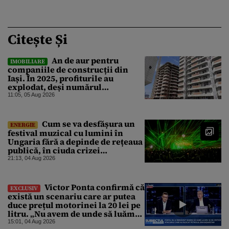
Citește Și
An de aur pentru
IMOBILIARE
companiile de construcții din
Iași. În 2025, profiturile au
explodat, deși numărul
angajaților a scăzut
11:05, 05 Aug 2026
Cum se va desfășura un
ENERGIE
festival muzical cu lumini în
Ungaria fără a depinde de rețeaua
publică, în ciuda crizei
energetice
21:13, 04 Aug 2026
Victor Ponta confirmă că
EXCLUSIV
există un scenariu care ar putea
duce prețul motorinei la 20 lei pe
litru. „Nu avem de unde să luăm
petrol”
15:01, 04 Aug 2026