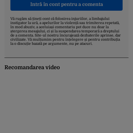
Intră în cont pentru a comenta
Vă rugăm să țineți cont că folosirea injuriilor, a limbajului
instigator la ură, a apelurilor la violență sau trimiterea repetată,
în mod abuziv, a aceluiași comentariu pot duce nu doar la
ștergerea mesajului, ci și la suspendarea temporară a dreptului
de a comenta. Site-ul nostru încurajează dezbaterile aprinse, dar
civilizate. Vă mulțumim pentru înțelegere și pentru contribuția
la o discuție bazată pe argumente, nu pe atacuri.
Recomandarea video