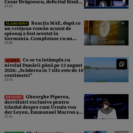
Cezar Drăgoescu, deficitul fiind
motivul scandalului
23:23
Reacția MAE, după ce
FLASH NEWS
un cetăţean român acuzat de
spionaj a fost arestat în
Germania. Complotase cu un
ucrainean ca să asasineze un
23:05
producător de drone
Ce se va întâmpla cu
ALERTĂ
nivelul Dunării până pe 12 august
2026: „Scăderea în 7 zile este de 10
centimetri”
22:43
Gheorghe Piperea,
EXCLUSIV
dezvăluiri exclusive pentru
Gândul despre cum Ursula von
der Leyen, Emmanuel Macron și
Zelenski plănuiesc pe Signal să îl
22:41
pună „la respect” pe Trump