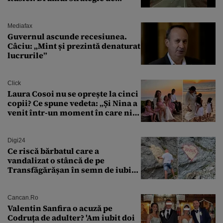
aprovizionare către Crimeea este
controlat complet
Mediafax
Guvernul ascunde recesiunea.
Câciu: „Mint și prezintă denaturat
lucrurile”
Click
Laura Cosoi nu se oprește la cinci
copii? Ce spune vedeta: „Și Nina a
venit într-un moment în care nici
măcar nu mai discutam”
Digi24
Ce riscă bărbatul care a
vandalizat o stâncă de pe
Transfăgărășan în semn de iubire
față de „Anna”
Cancan.ro
Valentin Sanfira o acuză pe
Codruța de adulter? 'Am iubit doi