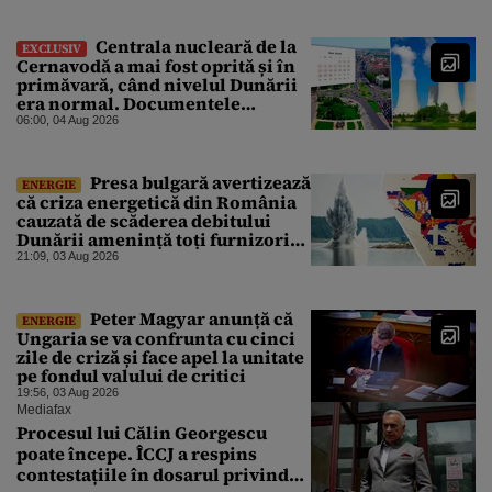
Centrala nucleară de la
EXCLUSIV
Cernavodă a mai fost oprită și în
primăvară, când nivelul Dunării
era normal. Documentele
descoperite de Gândul arată că
06:00, 04 Aug 2026
reactoarele au fost închise timp
de 20 de zile
Presa bulgară avertizează
ENERGIE
că criza energetică din România
cauzată de scăderea debitului
Dunării amenință toți furnizorii
balcanici de electricitate
21:09, 03 Aug 2026
Peter Magyar anunță că
ENERGIE
Ungaria se va confrunta cu cinci
zile de criză și face apel la unitate
pe fondul valului de critici
19:56, 03 Aug 2026
Mediafax
Procesul lui Călin Georgescu
poate începe. ÎCCJ a respins
contestațiile în dosarul privind