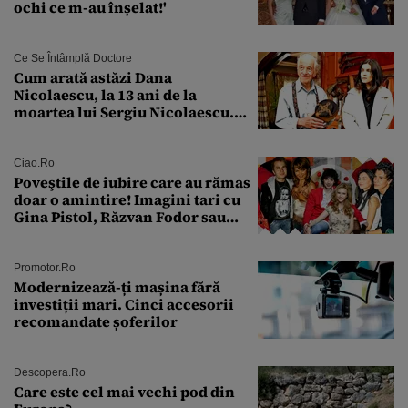
ochi ce m-au înșelat!'
Ce Se Întâmplă Doctore
Cum arată astăzi Dana
Nicolaescu, la 13 ani de la
moartea lui Sergiu Nicolaescu.
Transformarea care i-a surprins
pe toți
Ciao.ro
Poveştile de iubire care au rămas
doar o amintire! Imagini tari cu
Gina Pistol, Răzvan Fodor sau
Andra Măruţă şi foştii parteneri
Promotor.ro
Modernizează-ți mașina fără
investiții mari. Cinci accesorii
recomandate șoferilor
Descopera.ro
Care este cel mai vechi pod din