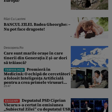
Europa?
Râzi Cu Lacrimi
BANCUL ZILEI. Badea Gheorghe: –
Nu pot face dragoste!
Descopera.ro
Care sunt marile orașe în care
tinerii din Generația Z și-ar dori
să trăiască?
Premieră în
TEHNOLOGIE
Medicină: O echipă de cercetători
a folosit Inteligența Artificială
pentru a crea primele virusuri
sintetice la tratarea de E.coli
23:47
Deputatul PSD Ciprian
EXCLUSIV
Văcaru s-a certat în emisiunea
„Subiectul Zilei” cu deputatul USR