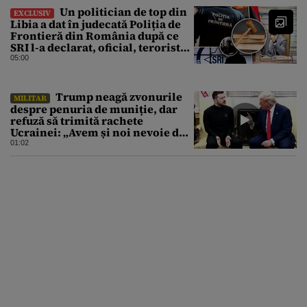
Un politician de top din
EXCLUSIV
Libia a dat în judecată Poliția de
Frontieră din România după ce
SRI l-a declarat, oficial, terorist
ISIS
05:00
Trump neagă zvonurile
MILITAR
despre penuria de muniție, dar
refuză să trimită rachete
Ucrainei: „Avem și noi nevoie de
rachete”
01:02