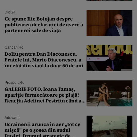
lovitura de stat
Digi24
Ce spune Ilie Bolojan despre
publicarea declarației de avere a
partenerei sale de viață
Cancan.ro
Doliu pentru Dan Diaconescu.
Fratele lui, Mario Diaconescu, a
încetat din viață la doar 60 de ani
Prosport.ro
GALERIE FOTO. Ioana Tamaş,
apariție fermecătoare pe plajă!
Reacția Adelinei Pestrițu când a
văzut-o
Adevarul
Ucrainenii aruncă în aer „tot ce
mișcă” pe o șosea din sudul
Rusiei. Drumul strategic de