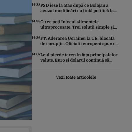
14:38
PSD iese la atac după ce Bolojan a
acuzat modificări cu țintă politică la
Legea ANI: O minciună grosolană prin
care încearcă să acopere culpa PNL-
14:38
Cu ce poți înlocui alimentele
USR
ultraprocesate. Trei soluții simple și
ieftine
14:26
FT: Aderarea Ucrainei la UE, blocată
de corupție. Oficialii europeni spun că
o intrare rapidă este imposibilă
14:07
Leul pierde teren în fața principalelor
valute. Euro și dolarul continuă să
crească. Cursul de referință anunțat
pentru vineri de BNR
Vezi toate articolele