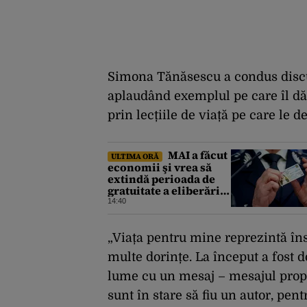
Simona Tănăsescu a condus discuț
aplaudând exemplul pe care îl dă 
prin lecțiile de viață pe care le de
MAI a făcut
ULTIMA ORĂ
economii şi vrea să
extindă perioada de
gratuitate a eliberării
cărţilor electronice de
14:40
identitate
„Viața pentru mine reprezintă îns
multe dorințe. La început a fost d
lume cu un mesaj – mesajul propr
sunt în stare să fiu un autor, pe