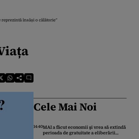
reprezintă însăși o călătorie”
Viața
Cele Mai Noi
14:40
MAI a făcut economii şi vrea să extindă
perioada de gratuitate a eliberării
cărţilor electronice de identitate