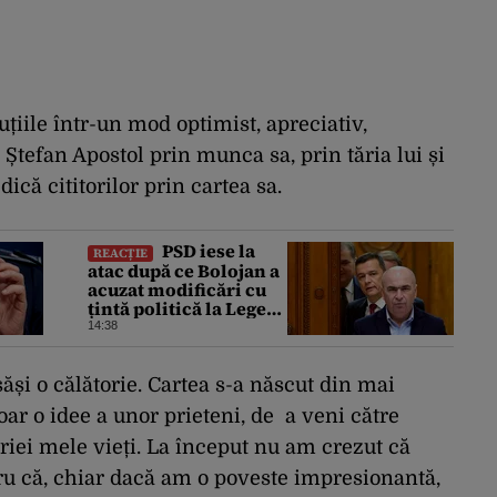
iile într-un mod optimist, apreciativ,
Ștefan Apostol prin munca sa, prin tăria lui și
dică cititorilor prin cartea sa.
PSD iese la
REACȚIE
atac după ce Bolojan a
acuzat modificări cu
țintă politică la Legea
ANI: O minciună
14:38
grosolană prin care
încearcă să acopere
culpa PNL-USR
ăși o călătorie. Cartea s-a născut din mai
oar o idee a unor prieteni, de a veni către
iei mele vieți. La început nu am crezut că
ntru că, chiar dacă am o poveste impresionantă,