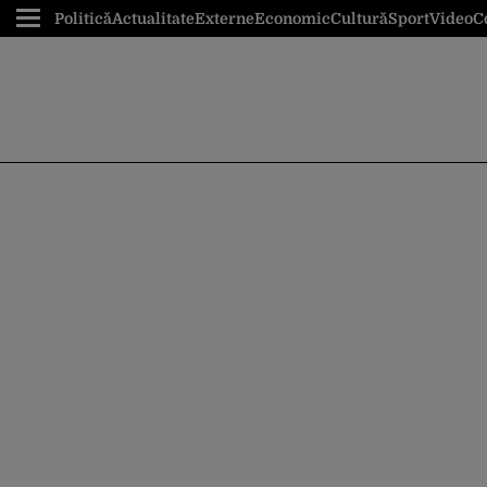
Politică
Actualitate
Externe
Economic
Cultură
Sport
Video
C