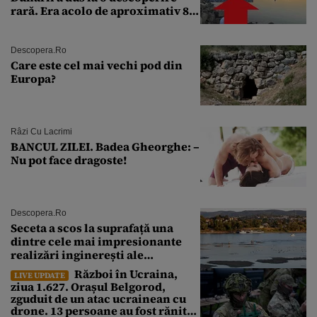
rară. Era acolo de aproximativ 80
de ani
Descopera.ro
Care este cel mai vechi pod din
Europa?
Râzi Cu Lacrimi
BANCUL ZILEI. Badea Gheorghe: –
Nu pot face dragoste!
Descopera.ro
Seceta a scos la suprafață una
dintre cele mai impresionante
realizări inginerești ale
Imperiului Roman
Război în Ucraina,
LIVE UPDATE
ziua 1.627. Orașul Belgorod,
zguduit de un atac ucrainean cu
drone. 13 persoane au fost rănite