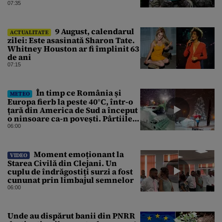
și mai multe clădiri, incendiate
07:35
9 August, calendarul
ACTUALITATE
zilei: Este asasinată Sharon Tate.
Whitney Houston ar fi împlinit 63
de ani
07:15
În timp ce România și
METEO
Europa fierb la peste 40°C, într-o
țară din America de Sud a început
o ninsoare ca-n povești. Pârtiile
s-au umplut de schiori
06:00
Moment emoționant la
VIDEO
Starea Civilă din Clejani. Un
cuplu de îndrăgostiți surzi a fost
cununat prin limbajul semnelor
06:00
Unde au dispărut banii din PNRR