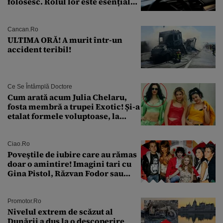
folosesc. Rolul lor este esențial
pentru siguranța mașinii
Cancan.ro
ULTIMA ORĂ! A murit într-un
accident teribil!
Ce Se Întâmplă Doctore
Cum arată acum Julia Chelaru,
fosta membră a trupei Exotic! Și-a
etalat formele voluptoase, la
aproape 50 de ani
Ciao.ro
Poveştile de iubire care au rămas
doar o amintire! Imagini tari cu
Gina Pistol, Răzvan Fodor sau
Andra Măruţă şi foştii parteneri
Promotor.ro
Nivelul extrem de scăzut al
Dunării a dus la o descoperire