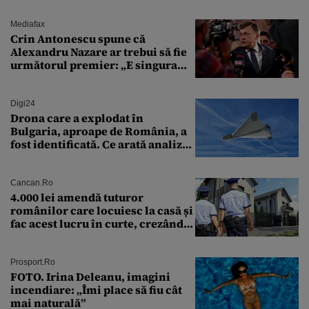
Mediafax
Crin Antonescu spune că
Alexandru Nazare ar trebui să fie
următorul premier: „E singura
soluție”
Digi24
Drona care a explodat în
Bulgaria, aproape de România, a
fost identificată. Ce arată analiza
preliminară a epavei
Cancan.ro
4.000 lei amendă tuturor
românilor care locuiesc la casă și
fac acest lucru în curte, crezând
că nu îi vede nimeni
Prosport.ro
FOTO. Irina Deleanu, imagini
incendiare: „Îmi place să fiu cât
mai naturală”