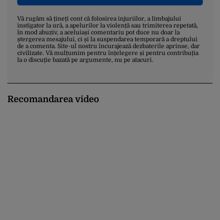
Vă rugăm să țineți cont că folosirea injuriilor, a limbajului
instigator la ură, a apelurilor la violență sau trimiterea repetată,
în mod abuziv, a aceluiași comentariu pot duce nu doar la
ștergerea mesajului, ci și la suspendarea temporară a dreptului
de a comenta. Site-ul nostru încurajează dezbaterile aprinse, dar
civilizate. Vă mulțumim pentru înțelegere și pentru contribuția
la o discuție bazată pe argumente, nu pe atacuri.
Recomandarea video