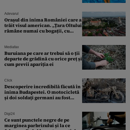
Adevarul
Orașul din inima României care a
trăit visul american. „Țara Oltului
rămâne numai cu bogații, cu
babele, cu moșnegii și cu
sărăntocii”
Mediafax
Buruiana pe care ar trebui să o ții
departe de grădină cu orice preț și
cum previi apariția ei
Click
Descoperire incredibilă făcută în
inima Budapestei. O motocicletă
și doi soldați germani au fost
găsiți în Dunăre
Digi24
Ce sunt punctele negre de pe
marginea parbrizului și la ce