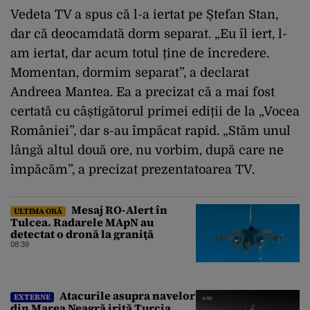
Vedeta TV a spus că l-a iertat pe Ștefan Stan,
dar că deocamdată dorm separat. „Eu îl iert, l-
am iertat, dar acum totul ține de încredere.
Momentan, dormim separat”, a declarat
Andreea Mantea. Ea a precizat că a mai fost
certată cu câștigătorul primei ediții de la „Vocea
României”, dar s-au împăcat rapid. „Stăm unul
lângă altul două ore, nu vorbim, după care ne
împăcăm”, a precizat prezentatoarea TV.
Mesaj RO-Alert în
ULTIMA ORĂ
Tulcea. Radarele MApN au
detectat o dronă la graniţă
08:39
Atacurile asupra navelor
EXTERNE
din Marea Neagră irită Turcia.