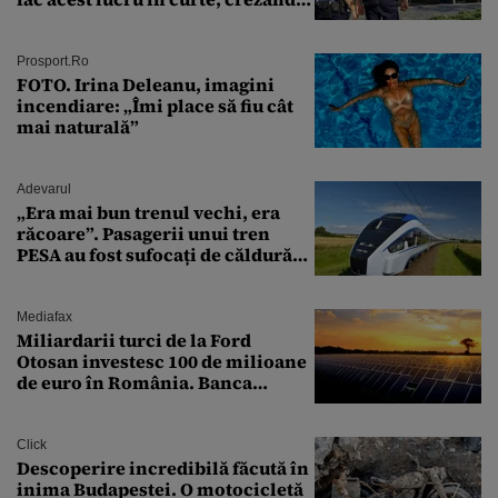
că nu îi vede nimeni
Prosport.ro
FOTO. Irina Deleanu, imagini
incendiare: „Îmi place să fiu cât
mai naturală”
Adevarul
„Era mai bun trenul vechi, era
răcoare”. Pasagerii unui tren
PESA au fost sufocați de căldură
pe ruta București-Constanța
Mediafax
Miliardarii turci de la Ford
Otosan investesc 100 de milioane
de euro în România. Banca
Transilvania le acordă o
finanțare uriașă
Click
Descoperire incredibilă făcută în
inima Budapestei. O motocicletă