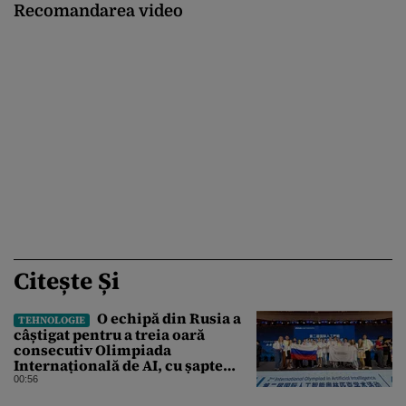
Recomandarea video
Citește Și
O echipă din Rusia a
TEHNOLOGIE
câștigat pentru a treia oară
consecutiv Olimpiada
Internațională de AI, cu șapte
medalii din aur și una de bronz
00:56