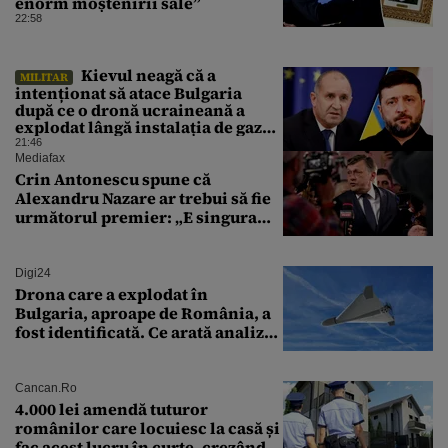
enorm moștenirii sale”
22:58
Kievul neagă că a
MILITAR
intenționat să atace Bulgaria
după ce o dronă ucraineană a
explodat lângă instalația de gaz
de la granița României
21:46
Mediafax
Crin Antonescu spune că
Alexandru Nazare ar trebui să fie
următorul premier: „E singura
soluție”
Digi24
Drona care a explodat în
Bulgaria, aproape de România, a
fost identificată. Ce arată analiza
preliminară a epavei
Cancan.ro
4.000 lei amendă tuturor
românilor care locuiesc la casă și
fac acest lucru în curte, crezând