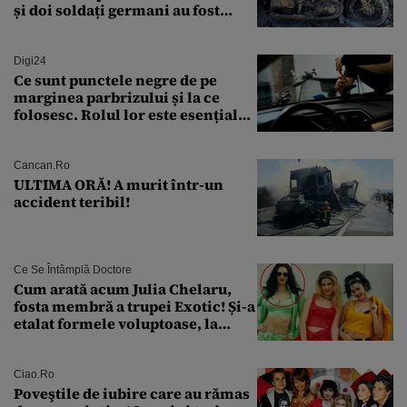
și doi soldați germani au fost
găsiți în Dunăre
Digi24
Ce sunt punctele negre de pe
marginea parbrizului și la ce
folosesc. Rolul lor este esențial
pentru siguranța mașinii
Cancan.ro
ULTIMA ORĂ! A murit într-un
accident teribil!
Ce Se Întâmplă Doctore
Cum arată acum Julia Chelaru,
fosta membră a trupei Exotic! Și-a
etalat formele voluptoase, la
aproape 50 de ani
Ciao.ro
Poveştile de iubire care au rămas