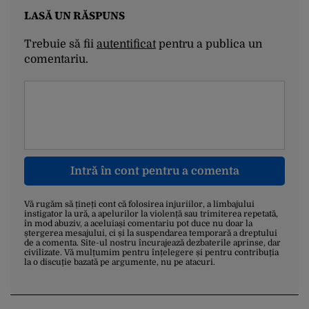
LASĂ UN RĂSPUNS
Trebuie să fii
autentificat
pentru a publica un
comentariu.
Intră în cont pentru a comenta
Vă rugăm să țineți cont că folosirea injuriilor, a limbajului
instigator la ură, a apelurilor la violență sau trimiterea repetată,
în mod abuziv, a aceluiași comentariu pot duce nu doar la
ștergerea mesajului, ci și la suspendarea temporară a dreptului
de a comenta. Site-ul nostru încurajează dezbaterile aprinse, dar
civilizate. Vă mulțumim pentru înțelegere și pentru contribuția
la o discuție bazată pe argumente, nu pe atacuri.