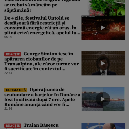
ar trebui să mâncăm pe
săptămână?
De 4 zile, festivalul Untold se
desfășoară fără restricții și
consumă energie cât un oraș. În
plină criză energetică, apelul lui
Bolojan de economisire a
05:00
energiei nu s-a auzit la Cluj, în
orașul condus de colegul de
partid, Emil Boc
George Simion iese în
REACȚIE
apărarea ciobanilor de pe
Transalpina, ale căror turme vor
fi sacrificate în contextul
focarului de variolă ovină
22:44
Operațiunea de
ULTIMA ORĂ
scufundare a barjelor în Dunăre a
fost finalizată după 7 ore. Apele
Române anunță când vor fi
simțite efectele
21:56
Traian Băsescu
REACȚIE