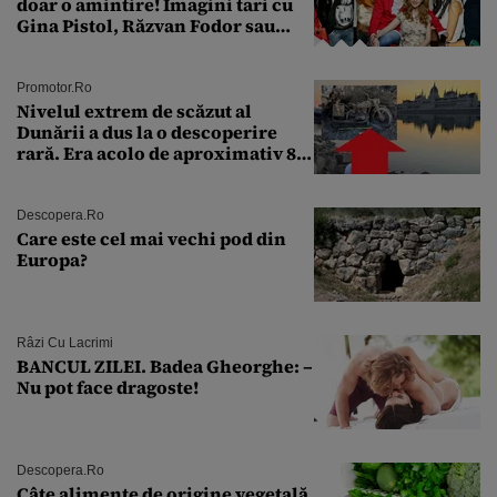
doar o amintire! Imagini tari cu
Gina Pistol, Răzvan Fodor sau
Andra Măruţă şi foştii parteneri
Promotor.ro
Nivelul extrem de scăzut al
Dunării a dus la o descoperire
rară. Era acolo de aproximativ 80
de ani
Descopera.ro
Care este cel mai vechi pod din
Europa?
Râzi Cu Lacrimi
BANCUL ZILEI. Badea Gheorghe: –
Nu pot face dragoste!
Descopera.ro
Câte alimente de origine vegetală