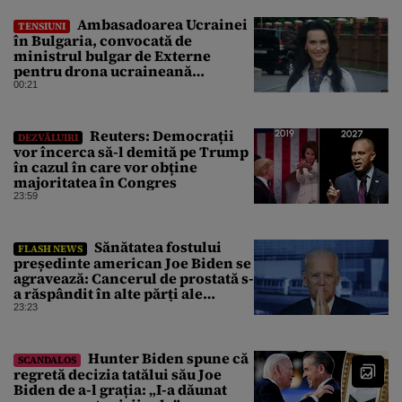
Ambasadoarea Ucrainei
TENSIUNI
în Bulgaria, convocată de
ministrul bulgar de Externe
pentru drona ucraineană
prăbușită în apropierea
00:21
infrastructurii critice
Reuters: Democrații
DEZVĂLUIRI
vor încerca să-l demită pe Trump
în cazul în care vor obține
majoritatea în Congres
23:59
Sănătatea fostului
FLASH NEWS
președinte american Joe Biden se
agravează: Cancerul de prostată s-
a răspândit în alte părți ale
corpului
23:23
Hunter Biden spune că
SCANDALOS
regretă decizia tatălui său Joe
Biden de a-l grația: „I-a dăunat