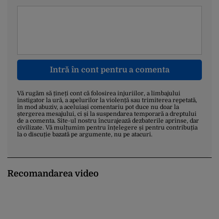
Intră în cont pentru a comenta
Vă rugăm să țineți cont că folosirea injuriilor, a limbajului
instigator la ură, a apelurilor la violență sau trimiterea repetată,
în mod abuziv, a aceluiași comentariu pot duce nu doar la
ștergerea mesajului, ci și la suspendarea temporară a dreptului
de a comenta. Site-ul nostru încurajează dezbaterile aprinse, dar
civilizate. Vă mulțumim pentru înțelegere și pentru contribuția
la o discuție bazată pe argumente, nu pe atacuri.
Recomandarea video