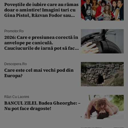
Poveştile de iubire care au rămas
doar o amintire! Imagini tari cu
Gina Pistol, Răzvan Fodor sau
Andra Măruţă şi foştii parteneri
Promotor.ro
2026: Care e presiunea corectă în
anvelope pe caniculă.
Cauciucurile de iarnă pot să facă
explozie la peste 40°C?
Descopera.ro
Care este cel mai vechi pod din
Europa?
Râzi Cu Lacrimi
BANCUL ZILEI. Badea Gheorghe: –
Nu pot face dragoste!