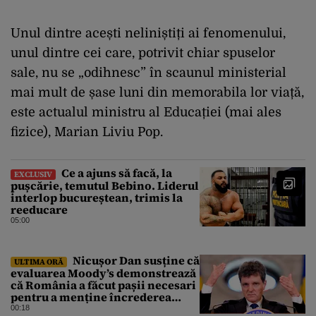
Unul dintre acești neliniștiți ai fenomenului,
unul dintre cei care, potrivit chiar spuselor
sale, nu se „odihnesc” în scaunul ministerial
mai mult de șase luni din memorabila lor viață,
este actualul ministru al Educației (mai ales
fizice), Marian Liviu Pop.
Ce a ajuns să facă, la
EXCLUSIV
pușcărie, temutul Bebino. Liderul
interlop bucureștean, trimis la
reeducare
05:00
Nicușor Dan susține că
ULTIMA ORĂ
evaluarea Moody’s demonstrează
că România a făcut pașii necesari
pentru a menține încrederea
investitorilor: „Totuși,
00:18