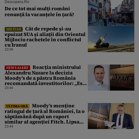
Descopera.ro
De ce tot mai mulți români
renunță la vacanțele în țară?
Cât de repede și-au
MILITAR
epuizat SUA și aliații din Orientul
Mijlociu rachetele în conflictul
cu Iranul
23:58
Reacția ministrului
NEWS ALERT
Alexandru Nazare la decizia
Moody’s de a păstra România
recomandată investitorilor: „Este
un răgaz, dar în niciun caz un
23:44
motiv de relaxare”
Moody’s menține
ULTIMA ORĂ
ratingul de țară al României, la o
săptămână după un raport
similar al agenției Fitch. Lipsa
unui guvern cu puteri depline,
23:44
principala vulnerabilitate din
raport