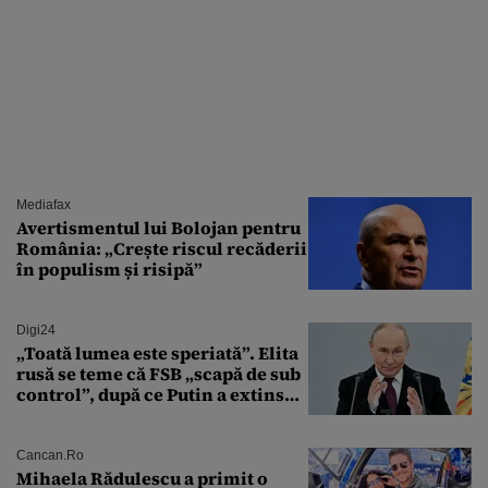
Mediafax
Avertismentul lui Bolojan pentru
România: „Crește riscul recăderii
în populism și risipă”
Digi24
„Toată lumea este speriată”. Elita
rusă se teme că FSB „scapă de sub
control”, după ce Putin a extins
puterea serviciului
Cancan.ro
Mihaela Rădulescu a primit o