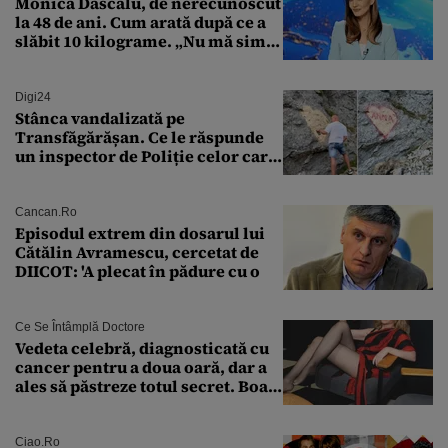
Monica Dascălu, de nerecunoscut
la 48 de ani. Cum arată după ce a
slăbit 10 kilograme. „Nu mă simt
bine în această perioadă”
Digi24
Stânca vandalizată pe
Transfăgărășan. Ce le răspunde
un inspector de Poliție celor care
întreabă: „Dar ce a făcut?”
Cancan.ro
Episodul extrem din dosarul lui
Cătălin Avramescu, cercetat de
DIICOT: 'A plecat în pădure cu o
Ce Se Întâmplă Doctore
Vedeta celebră, diagnosticată cu
cancer pentru a doua oară, dar a
ales să păstreze totul secret. Boala
a fost descoperită la un control de
rutină
Ciao.ro