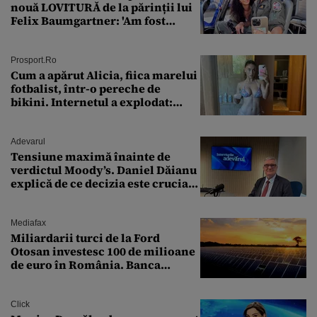
nouă LOVITURĂ de la părinții lui
Felix Baumgartner: 'Am fost
ȘTEARSĂ complet din
Prosport.ro
Cum a apărut Alicia, fiica marelui
fotbalist, într-o pereche de
bikini. Internetul a explodat:
„Zeiță superbă!”
Adevarul
Tensiune maximă înainte de
verdictul Moody’s. Daniel Dăianu
explică de ce decizia este crucială
pentru economia României
Mediafax
Miliardarii turci de la Ford
Otosan investesc 100 de milioane
de euro în România. Banca
Transilvania le acordă o
finanțare uriașă
Click