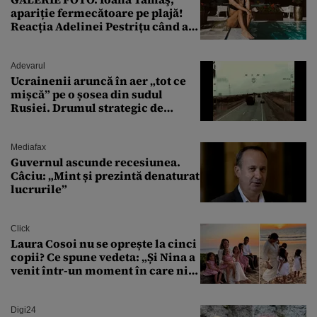
apariție fermecătoare pe plajă!
Reacția Adelinei Pestrițu când a
văzut-o
Adevarul
Ucrainenii aruncă în aer „tot ce
mișcă” pe o șosea din sudul
Rusiei. Drumul strategic de
aprovizionare către Crimeea este
controlat complet
Mediafax
Guvernul ascunde recesiunea.
Câciu: „Mint și prezintă denaturat
lucrurile”
Click
Laura Cosoi nu se oprește la cinci
copii? Ce spune vedeta: „Și Nina a
venit într-un moment în care nici
măcar nu mai discutam”
Digi24