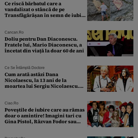
Ce riscă bărbatul care a
vandalizat o stâncă de pe
Transfăgărășan în semn de iubire
față de „Anna”
Cancan.ro
Doliu pentru Dan Diaconescu.
Fratele lui, Mario Diaconescu, a
încetat din viață la doar 60 de ani
Ce Se Întâmplă Doctore
Cum arată astăzi Dana
Nicolaescu, la 13 ani de la
moartea lui Sergiu Nicolaescu.
Transformarea care i-a surprins
pe toți
Ciao.ro
Poveştile de iubire care au rămas
doar o amintire! Imagini tari cu
Gina Pistol, Răzvan Fodor sau
Andra Măruţă şi foştii parteneri