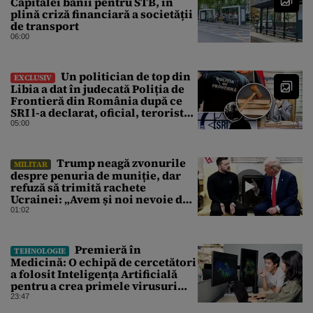
Capitalei banii pentru STB, în
plină criză financiară a societății
de transport
06:00
Un politician de top din
EXCLUSIV
Libia a dat în judecată Poliția de
Frontieră din România după ce
SRI l-a declarat, oficial, terorist
ISIS
05:00
Trump neagă zvonurile
MILITAR
despre penuria de muniție, dar
refuză să trimită rachete
Ucrainei: „Avem și noi nevoie de
rachete”
01:02
Premieră în
TEHNOLOGIE
Medicină: O echipă de cercetători
a folosit Inteligența Artificială
pentru a crea primele virusuri
sintetice la tratarea de E.coli
23:47