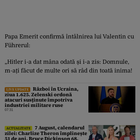
Papa Emerit confirmă întâlnirea lui Valentin cu
Führerul:
„Hitler i-a dat mâna odată și i-a zis: Domnule,
m-ați făcut de multe ori să râd din toată inima!
Război în Ucraina,
LIVE UPDATE
ziua 1.625. Zelenski ordonă
atacuri susținute împotriva
industriei militare ruse
07:31
7 August, calendarul
ACTUALITATE
zilei: Charlize Theron împlinește
51 de ani, Bruce Dickinson 68.