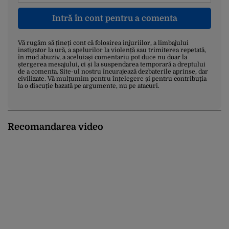
Intră în cont pentru a comenta
Vă rugăm să țineți cont că folosirea injuriilor, a limbajului
instigator la ură, a apelurilor la violență sau trimiterea repetată,
în mod abuziv, a aceluiași comentariu pot duce nu doar la
ștergerea mesajului, ci și la suspendarea temporară a dreptului
de a comenta. Site-ul nostru încurajează dezbaterile aprinse, dar
civilizate. Vă mulțumim pentru înțelegere și pentru contribuția
la o discuție bazată pe argumente, nu pe atacuri.
Recomandarea video