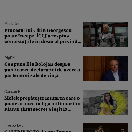
Mediafax
Procesul lui Călin Georgescu
poate începe. ÎCCJ a respins
contestațiile în dosarul privind
lovitura de stat
Digi24
Ce spune Ilie Bolojan despre
publicarea declarației de avere a
partenerei sale de viață
Cancan.ro
Melek pregătește mutarea care o
poate arunca în liga milionarilor!
Planul ținut secret a ieșit la
lumină
Prosport.ro
GALERIE FOTO. Ioana Tamaş,