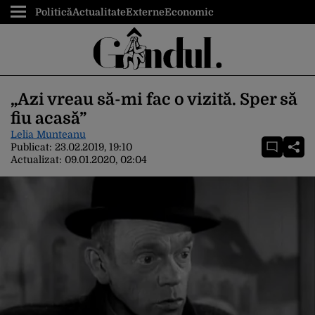
Politică
Actualitate
Externe
Economic
„Azi vreau să-mi fac o vizită. Sper să
fiu acasă”
Lelia Munteanu
Publicat:
23.02.2019, 19:10
Actualizat:
09.01.2020, 02:04