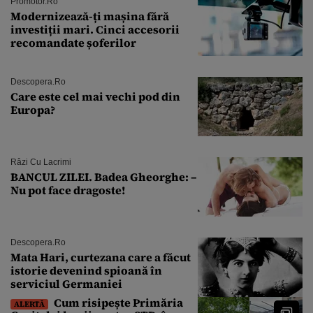
Promotor.ro
Modernizează-ți mașina fără
investiții mari. Cinci accesorii
recomandate șoferilor
Descopera.ro
Care este cel mai vechi pod din
Europa?
Râzi Cu Lacrimi
BANCUL ZILEI. Badea Gheorghe: –
Nu pot face dragoste!
Descopera.ro
Mata Hari, curtezana care a făcut
istorie devenind spioană în
serviciul Germaniei
Cum risipește Primăria
ALERTĂ