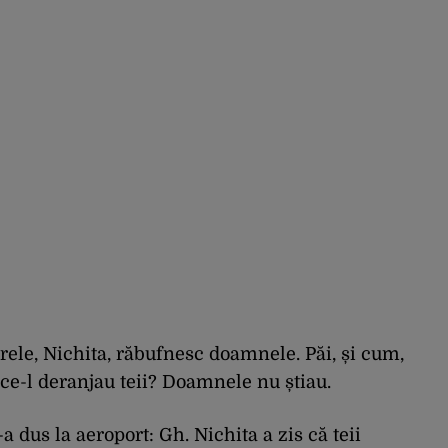
arele, Nichita, răbufnesc doamnele. Păi, și cum,
 ce-l deranjau teii? Doamnele nu știau.
 dus la aeroport: Gh. Nichita a zis că teii