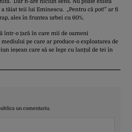
ita. Dar n-are niciun sens. Nu poate exista
a tăiat teii lui Eminescu. „Pentru că pot!” ar fi
ap, ales în fruntea urbei cu 60%.
într-o țară în care mii de oameni
 mediului pe care ar produce-o exploatarea de
iun ieșean care să se lege cu lanțul de tei în
publica un comentariu.