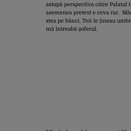
astupă perspectiva către Palatul C
asemenea pretext e ceva rar. Măca
stea pe bănci. Teii le țineau umb
mă întreabă șoferul.