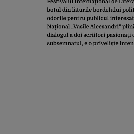
Festivalul Internațional de Liter
botul din lăturile bordelului poli
odorile pentru publicul interesat,
Național „Vasile Alecsandri” plin
dialogul a doi scriitori pasionaț
subsemnatul, e o priveliște inten