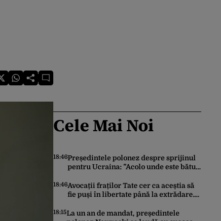
Cele Mai Noi
18:46
Președintele polonez despre sprijinul
pentru Ucraina: ”Acolo unde este bătut
un moscal, Polonia ajută”
18:46
Avocații fraților Tate cer ca aceștia să
fie puși în libertate până la extrădare.
Cum este motivată solicitarea înaintată
instanței
18:15
La un an de mandat, președintele