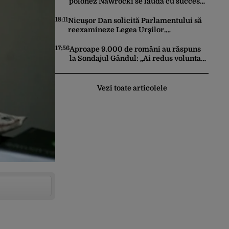
polonez Nawrocki se laudă cu succesul
său diplomatic în fața lui Trump:
stabilirea unei prezențe americane
18:11
Nicuşor Dan solicită Parlamentului să
permanente
reexamineze Legea Urşilor.
Președintele cere reguli mai stricte și
monitorizare în timp real
17:56
Aproape 9.000 de români au răspuns
la Sondajul Gândul: „Ai redus voluntar
consumul de curent electric, în
contextul crizei energetice?”
Rezultatul a fost o surpriză
Vezi toate articolele