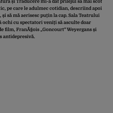
atură și Traducere mi-a dat prilejul să mai scot
tic, pe care le adulmec cotidian, descriind apoi
 și să mă aerisesc puțin la cap. Sala Teatrului
ă ochi cu spectatori veniți să asculte doar
i de film, FranÃ§ois „Goncourt” Weyergans și
s antidepresivă.