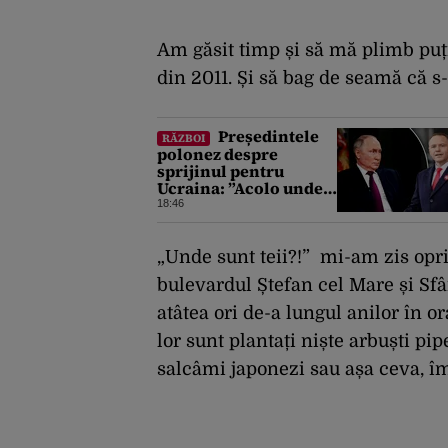
Am găsit timp și să mă plimb puț
din 2011. Și să bag de seamă că s
Președintele
RĂZBOI
polonez despre
sprijinul pentru
Ucraina: ”Acolo unde
este bătut un moscal,
18:46
Polonia ajută”
„Unde sunt teii?!” mi-am zis opr
bulevardul Ștefan cel Mare și Sfân
atâtea ori de-a lungul anilor în o
lor sunt plantați niște arbuști pip
salcâmi japonezi sau așa ceva, 