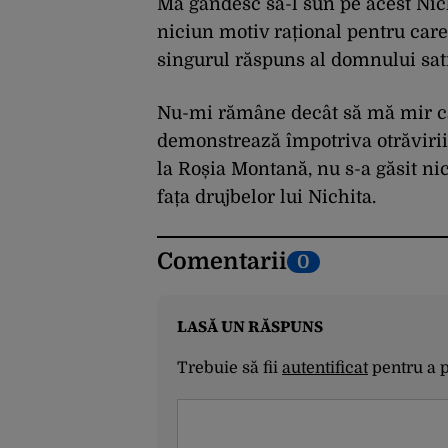
Mă gândesc să-l sun pe acest Nich
niciun motiv rațional pentru care 
singurul răspuns al domnului satr
Nu-mi rămâne decât să mă mir că 
demonstrează împotriva otrăvirii
la Roșia Montană, nu s-a găsit nic
fața drujbelor lui Nichita.
Comentarii
0
LASĂ UN RĂSPUNS
Trebuie să fii
autentificat
pentru a 