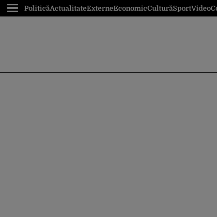
Politică
Actualitate
Externe
Economic
Cultură
Sport
Video
C