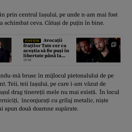
in prin centrul Iașului, pe unde n-am mai fost
-a schimbat ceva. Câtuși de puțin în bine.
Avocații
JUSTIȚIE
fraților Tate cer ca
aceștia să fie puși în
libertate până la
extrădare. Cum este
18:46
motivată solicitarea
înaintată instanței
indu-mă brusc în mijlocul pietonalului de pe
t. Teii, teii Iașului, pe care i-am văzut de
rașul drag tinereții mele nu mai există. În locul
erniciți, înconjurați cu grilaj metalic, niște
îmi spun două doamne supărate.