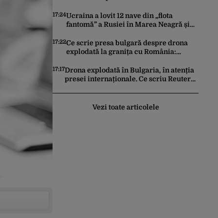
Bucureștiului este reamplasat pe
clădirea Palatului Universității
17:24
Ucraina a lovit 12 nave din „flota
fantomă” a Rusiei în Marea Neagră și
Marea Azov în prima săptămână din
august. Bilanțul a ajuns la 218
17:22
Ce scrie presa bulgară despre drona
explodată la granița cu România:
Reacțiile politicienilor bulgari
17:17
Drona explodată în Bulgaria, în atenția
presei internaționale. Ce scriu Reuters,
AP și Euronews
Vezi toate articolele