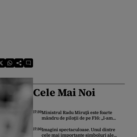
Cele Mai Noi
17:39
Ministrul Radu Miruţă este foarte
mândru de piloţii de pe F16: „I-am
simţit foarte pasionali”
17:36
Imagini spectaculoase. Unul dintre
cele mai importante simboluri ale