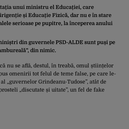
stația unui ministru el Educației, care
igenție și Educație Fizică, dar nu e în stare
lele serioase pe pupitre, la începerea anului
miniștri din guvernele PSD-ALDE sunt puși pe
ambureală”, din nimic.
ă nu se află, destul, în treabă, omul științelor
pus omenirii tot felul de teme false, pe care le-
at al „guvernelor Grindeanu-Tudose”, atât de
rosteli „discutate și uitate”, un fel de fake