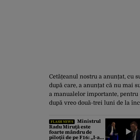
Cetățeanul nostru a anunțat, cu s
după care, a anunțat că nu mai sun
a manualelor importante, pentru el
după vreo două-trei luni de la în
Ministrul
FLASH NEWS
Radu Miruţă este
foarte mândru de
piloţii de pe F16: „I-am