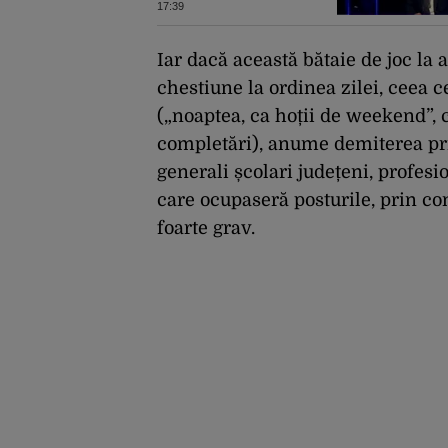
simţit foarte
17:39
pasionali”
Iar dacă această bătaie de joc la a
chestiune la ordinea zilei, ceea c
(„noaptea, ca hoții de weekend”,
completări), anume demiterea pr
generali școlari județeni, profesio
care ocupaseră posturile, prin co
foarte grav.