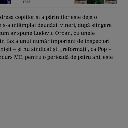
ale Bucureștiului este
17:36
reamplasat pe
clădirea Palatului
Universității
dresa copiilor și a părinților este deja o
e s-a întâmplat deunăzi, vineri, după stingere
 cum ar spune Ludovic Orban, cu unele
in fax a unui număr important de inspectori
niști – și nu sindicaliști „reformați”, ca Pop –
ncurs ME, pentru o perioadă de patru ani, este