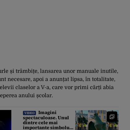
urle și trâmbițe, lansarea unor manuale inutile,
t necesare, apoi a anunțat lipsa, în totalitate,
evii claselor a V-a, care vor primi cărți abia
ceperea anului școlar.
Imagini
VIDEO
spectaculoase. Unul
dintre cele mai
importante simboluri