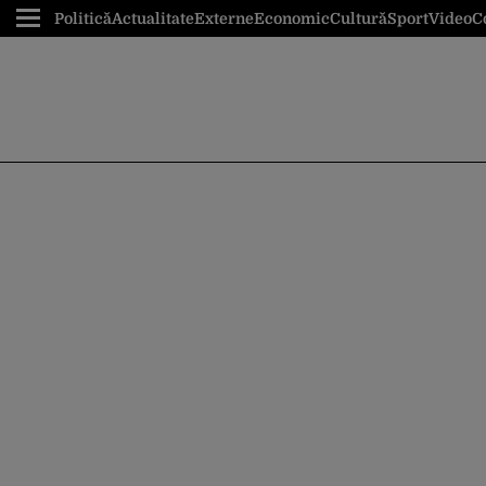
Politică
Actualitate
Externe
Economic
Cultură
Sport
Video
C