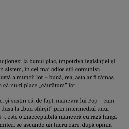
acționezi la bunul plac, împotriva legislației și
n sistem, în cel mai odios stil comunist:
ustă a muncii lor – bună, rea, asta ar fi rămas
 că nu-ți place „căutătura” lor.
 și susțin că, de fapt, manevra lui Pop – cam
d dusă la „bun sfârșit” prin intermediul unui
N -, este o inacceptabilă manevră cu rază lungă
emiteri se ascunde un lucru care, după opinia