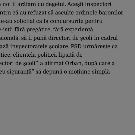
e noi îl arătam cu degetul. Acești inspectori
ntru că au refuzat să asculte ordinele baronilor
e-au solicitat ca la concursurile pentru
-iștii fără pregătire, fără experiență
onală, să îi pună directori de școli în cadrul
ează inspectoratele școlare. PSD urmărește ca
ice, clientela politică lipsită de
ectori de școli”, a afirmat Orban, după care a
 „cu siguranță” să depună o moțiune simplă