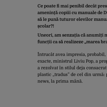
Ce poate fi mai penibil decât pre
amenință copiii cu manuale de Dir
să le pună tuturor elevilor manua
școlar?!
Uneori, am senzația că anumiți 
funcții ca să realizeze „marea br
Întrucât avea impresia, probabil, c
exacte, ministrul Liviu Pop, a pro
a rezolvat în stilul deja consacr
plastic „tradus” de cel din urmă: p
news, la prima mână.