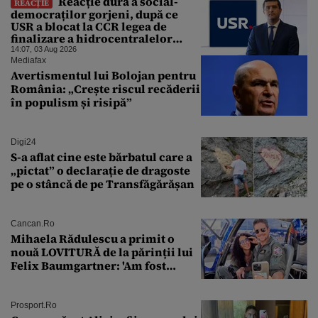
Reacție dură a social-
REACȚIE
democraților gorjeni, după ce
USR a blocat la CCR legea de
finalizare a hidrocentralelor
abandonate. „Nu ne-ar surprinde
14:07, 03 Aug 2026
dacă Miruță și USR ar acuza PSD și
Mediafax
de faptul că asupra Europei s-a
Avertismentul lui Bolojan pentru
abătut o cupolă de foc”
România: „Crește riscul recăderii
în populism și risipă”
Digi24
S-a aflat cine este bărbatul care a
„pictat” o declarație de dragoste
pe o stâncă de pe Transfăgărășan
Cancan.ro
Mihaela Rădulescu a primit o
nouă LOVITURĂ de la părinții lui
Felix Baumgartner: 'Am fost
ȘTEARSĂ complet din
Prosport.ro