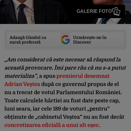
GALERIE FOTO
5
Adaugă Gândul ca
Urmărește-ne în
sursă preferată
Discover
„Am considerat că este necesar să răspund la
această provocare. Îmi pare rău că nu s-a putut
materializa”
, a spus
premierul desemnat
Adrian Veștea
după ce guvernul propus de el
nu a trecut de votul Parlamentului României.
Toate calculele hârtiei au fust date peste cap,
luni seara, iar cele 189 de voturi „pentru”
obținute de „cabinetul Veștea” nu au fost decât
concretizarea oficială a unui alt eșec
.