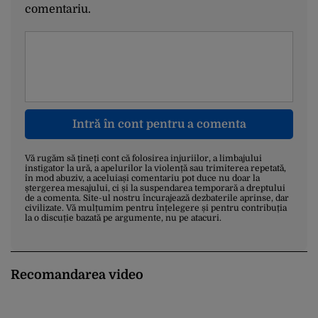
comentariu.
Intră în cont pentru a comenta
Vă rugăm să țineți cont că folosirea injuriilor, a limbajului
instigator la ură, a apelurilor la violență sau trimiterea repetată,
în mod abuziv, a aceluiași comentariu pot duce nu doar la
ștergerea mesajului, ci și la suspendarea temporară a dreptului
de a comenta. Site-ul nostru încurajează dezbaterile aprinse, dar
civilizate. Vă mulțumim pentru înțelegere și pentru contribuția
la o discuție bazată pe argumente, nu pe atacuri.
Recomandarea video