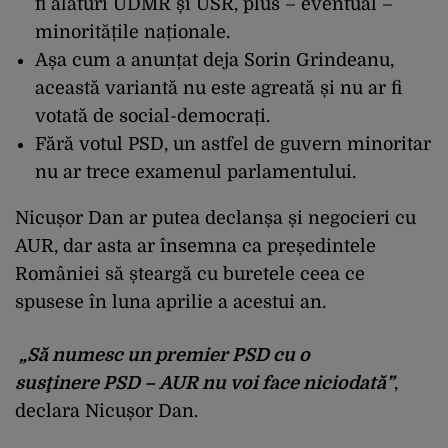
fi alături UDMR și USR, plus – eventual –
minoritățile naționale.
Așa cum a anunțat deja Sorin Grindeanu,
această variantă nu este agreată și nu ar fi
votată de social-democrați.
Fără votul PSD, un astfel de guvern minoritar
nu ar trece examenul parlamentului.
Nicușor Dan ar putea declanșa și negocieri cu
AUR, dar asta ar însemna ca președintele
României să șteargă cu buretele ceea ce
spusese în luna aprilie a acestui an.
„Să numesc un premier PSD cu o
susţinere PSD – AUR nu voi face niciodată”
,
declara Nicușor Dan.