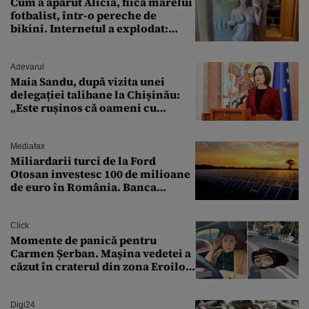
Cum a apărut Alicia, fiica marelui
fotbalist, într-o pereche de
bikini. Internetul a explodat:
„Zeiță superbă!”
Adevarul
Maia Sandu, după vizita unei
delegației talibane la Chișinău:
„Este rușinos că oameni cu
funcții înalte nu se
documentează”
Mediafax
Miliardarii turci de la Ford
Otosan investesc 100 de milioane
de euro în România. Banca
Transilvania le acordă o
finanțare uriașă
Click
Momente de panică pentru
Carmen Șerban. Mașina vedetei a
căzut în craterul din zona Eroilor:
„M-am speriat foarte tare”
Digi24