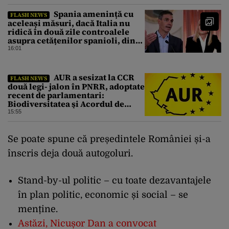
Spania amenință cu
FLASH NEWS
aceleași măsuri, dacă Italia nu
ridică în două zile controalele
asupra cetățenilor spanioli, din
cauza crizei migrației
16:01
AUR a sesizat la CCR
FLASH NEWS
două legi- jalon în PNRR, adoptate
recent de parlamentari:
Biodiversitatea şi Acordul de
împrumut cu BIRD
15:55
Se poate spune că președintele României și-a
înscris deja două autogoluri.
Stand-by-ul politic – cu toate dezavantajele
în plan politic, economic și social – se
menține.
Astăzi, Nicușor Dan a convocat