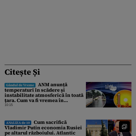
Citește Și
ANM anunță
Gândul de Vreme
temperaturi în scădere și
instabilitate atmosferică în toată
țara. Cum va fi vremea în
București și când vin vijeliile
10:15
Cum sacrifică
ANALIZA de 10
Vladimir Putin economia Rusiei
pe altarul războiului. Atlantic