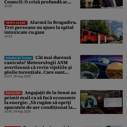
Council: O criză profundă ar
putea forța Kremlinul să apeleze
10:00
la ultimele resurse ale Băncii
Centrale
Alarmă în Bragadiru.
NEWS ALERT
Trei persoane au ajuns la spital
intoxicate cu gaze
14:54
Cât mai durează
Gândul de Vreme
canicula? Meteorologii ANM
avertizează că revin vijeliile și
ploile torențiale. Care sunt
zonele vizate, începând chiar de
10:07, 06 Aug 2026
azi
Angajaţii de la Senat au
EXCLUSIV
primit mail ca să facă economie
la energie: „Vă rugăm să opriţi
aparatele de aer condiţionat la
sfârşitul programului”
15:40, 04 Aug 2026