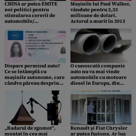
CHINA ar putea EMITE
Mașinile lui Paul Walker,
noi politici pentru
vândute pentru 2,33
stimularea cererii de
milioane de dolari.
automobile/
Actorul a murit în 2013
Producătorii de
automobile au motive să
se îngrijoreze de efectele
COVID-19 asupra
lanțurilor de
aprovizionare
Dispare permisul auto?
O cunoscută companie
Ce se întâmplă cu
auto nu va mai vinde
mașinile autonome, care
automobile cu motoare
cândva păreau desprinse
diesel în Europa, din
din filmele SF
2021
„Radarul de zgomot”,
Renault și Fiat Chrysler
montat în cea mai
ar putea fuziona. Ar lua