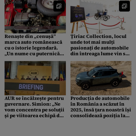
Renaște din „cenușă”
Țiriac Collection, locul
marca auto românească
unde tot mai mulți
cu o istorie legendară.
pasionați de automobile
„Un nume cu puternică
din întreaga lume vin să
încărcătură emoțională”
descopere modele auto
legendare
AUR se încălzește pentru
Producția de automobile
guvernare. Simion: „Ne
în România a scăzut în
vom concentra pe soluții
2025, însă țara noastră își
și pe viitoarea echipă de
consolidează poziția la
guvernare”
nivelul UE