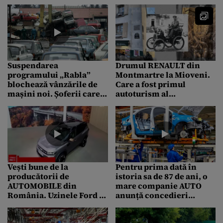
la mașinile electrice se
amână pe termen
nedeterminat
Suspendarea
Drumul RENAULT din
programului „Rabla”
Montmartre la Mioveni.
blochează vânzările de
Care a fost primul
mașini noi. Șoferii care
autoturism al
au plătit avansul sunt
constructorului francez,
furioși
fabricat în urmă cu 126
de ani
Vești bune de la
Pentru prima dată în
producătorii de
istoria sa de 87 de ani, o
AUTOMOBILE din
mare companie AUTO
România. Uzinele Ford și
anunță concedieri
Dacia au lansat pe piață
masive și închiderea
noi modele hibride și
uzinelor. România va fi