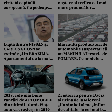
vizitată capitală
naștere al treilea cel mai
europeană. Ce pedeapsă
mare producător
riscă cei cu automobile
mondial de automobile
care produc prea mulți
decibeli
Lupta dintre NISSAN și
Mai mulți producători de
CARLOS GHOSN se
automobile suspectați că
extinde și în BRAZILIA.
au MANIPULAT testele de
Apartamentul de la malul
POLUARE. Ce modele
mării cu SEIFURI
DIESEL vor fi rechemate
nedeschise și obiecte de
artă, ar putea conține
DOVEZI legate de
finanțele fostului
președinte al companiei
2018, cele mai bune
Zi istorică pentru Dacia
vânzări de AUTOMOBILE
și uzina de la Mioveni.
din ultimii 10 ani. Piața
„Un simbol al mașinilor
auto va crește și în 2019
de calitate, la cel mai bun