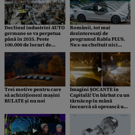
electrice
grav afectată
Declinul industriei AUTO
Românii, tot mai
germane se va perpetua
dezinteresați de
până în 2035. Peste
programul Rabla PLUS.
100.000 de locuri de
Nu s-au cheltuit nici
MUNCĂ vor fi pierdute
măcar 1% din banii
alocați persoanelor
fizice
Trei motive pentru care
Imagini ȘOCANTE în
să achiziționezi mașini
Capitală! Un bărbat cu un
RULATE și nu noi
târnăcop în mână
încearcă să oprească un
șofer care trece cu viteză
printr-o zonă inundată