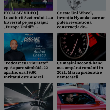
EXCLUSIV VIDEO |
Ce este Uni Wheel,
Locuitorii Sectorului 4 au
invenția Hyundai care ar
traversat pe jos pasajul
putea revoluționa
„Europa Unită”:
construcția de
„Așteptam cu nerăbdare.
automobile
Problema traficului se va
rezolva”
”Podcast cu Prioritate”
Ce mașini second-hand
ep. 6 apare sâmbătă, 22
au cumpărat românii în
aprilie, ora 19:00.
2021. Marca preferată e
Invitatul este Andrei
nemțească
Enescu