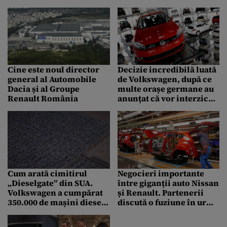
preț”
Cine este noul director
Decizie incredibilă luată
general al Automobile
de Volkswagen, după ce
Dacia și al Groupe
multe orașe germane au
Renault România
anunțat că vor interzice
automobilele diesel
Cum arată cimitirul
Negocieri importante
„Dieselgate” din SUA.
între giganții auto Nissan
Volkswagen a cumpărat
și Renault. Partenerii
350.000 de mașini diesel
discută o fuziune în urma
de la clienții afectați de
căreia va apărea o nouă
scandalul emisiilor
companie