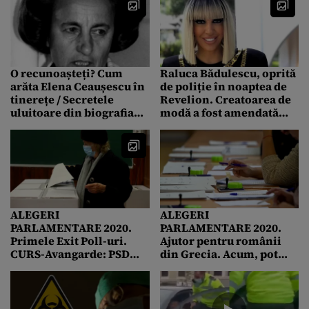
finanțare, 353 au fost
depuse pe ultima sută de
metri! Premierul Florin
Cîțu trimite Corpul de
Control
O recunoașteți? Cum
Raluca Bădulescu, oprită
arăta Elena Ceaușescu în
de poliție în noaptea de
tinerețe / Secretele
Revelion. Creatoarea de
uluitoare din biografia
modă a fost amendată
Lenuței Petrescu
după ce a fost prinsă fără
declarație, după ora
23.00
ALEGERI
ALEGERI
PARLAMENTARE 2020.
PARLAMENTARE 2020.
Primele Exit Poll-uri.
Ajutor pentru românii
CURS-Avangarde: PSD
din Grecia. Acum, pot
31% – PNL 29% – USR-
vota mai ușor!
Plus 15% / Sociopol: PNL
28.0% – PSD 28.0% –
USR+ 16.3%