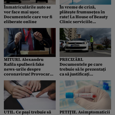
contribuțiilor
Înmatriculările auto se
În vreme de criză,
vor face mai ușor.
plătește frumusețea în
Documentele care vor fi
rate! La House of Beauty
eliberate online
Clinic serviciile
stomatologice și
dermato-estetice le poți
achita în mai multe
tranșe
MITURI. Alexandru
PRECIZĂRI.
Rafila spulberă fake
Documentele pe care
news-urile despre
trebuie să le prezentați
coronavirus! Provocare
ca să justificați
fără precedent: „Scăpăm
deplasarea în afara
în două-trei săptămâni,
localității. Nu doar
dacă facem asta…”
declarația se ia în
considerare
UTIL. Ce pași trebuie să
PETIȚIE. Asimptomaticii