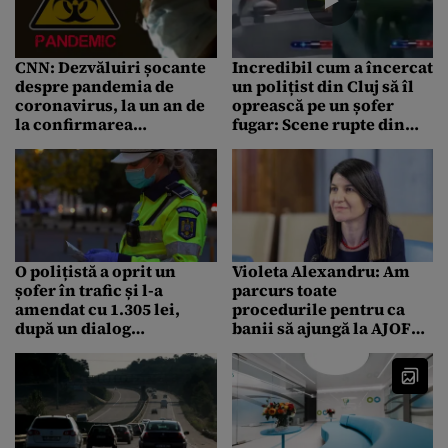
CNN: Dezvăluiri șocante
Incredibil cum a încercat
despre pandemia de
un polițist din Cluj să îl
coronavirus, la un an de
oprească pe un șofer
la confirmarea
fugar: Scene rupte din
„Pacientului Zero” în
filmele de acțiune! –
China! Ce s-a întâmplat,
VIDEO
de fapt, în Wuhan
O polițistă a oprit un
Violeta Alexandru: Am
șofer în trafic și l-a
parcurs toate
amendat cu 1.305 lei,
procedurile pentru ca
după un dialog
banii să ajungă la AJOFM-
halucinant:
uri pentru plata celor 41,
„Dumneavoastră vorbiți
5 % din salariu în cazul
serios?”
persoanelor aflate în
șomaj tehnic /
Angajatorii trebuie să
facă dovada plății