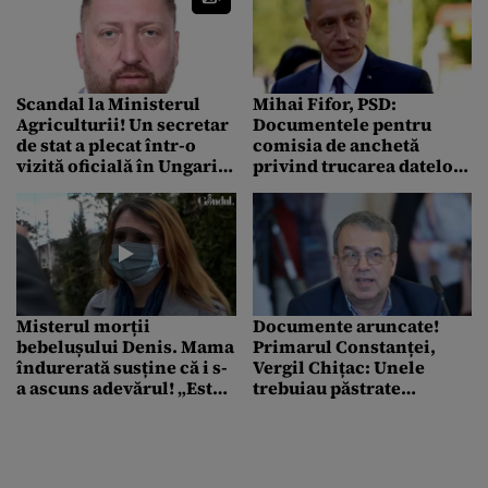
Scandal la Ministerul
Mihai Fifor, PSD:
Agriculturii! Un secretar
Documentele pentru
de stat a plecat într-o
comisia de anchetă
vizită oficială în Ungaria
privind trucarea datelor
cu documente false
COVID, pregătite
Misterul morții
Documente aruncate!
bebelușului Denis. Mama
Primarul Constanței,
îndurerată susține că i s-
Vergil Chițac: Unele
a ascuns adevărul! „Este
trebuiau păstrate
de luat în calcul orice
permanent. Oare a
variantă” (VIDEO)
încercat cineva să
şteargă urmele celor 20
de ani de administraţie