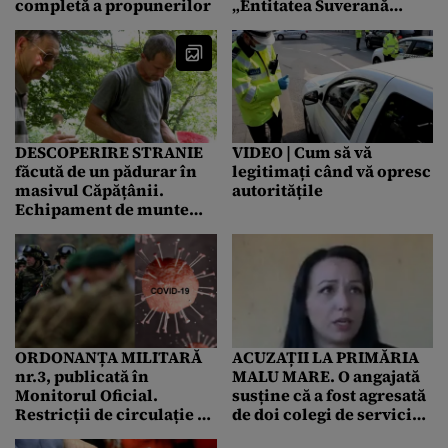
completă a propunerilor
„Entitatea Suverană
Individuală Exempt”. Ce
a urmat
DESCOPERIRE STRANIE
VIDEO | Cum să vă
făcută de un pădurar în
legitimați când vă opresc
masivul Căpățânii.
autoritățile
Echipament de munte
SFÂȘIAT de fiare și o
cameră foto abandonată.
Ce imagini conține
aparatul
ORDONANȚA MILITARĂ
ACUZAȚII LA PRIMĂRIA
nr.3, publicată în
MALU MARE. O angajată
Monitorul Oficial.
susține că a fost agresată
Restricții de circulație și
de doi colegi de serviciu,
între orele 6.00 și 22.00
după ce a refuzat să