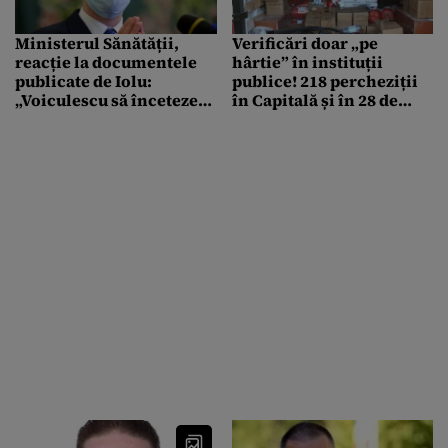
Ministerul Sănătății,
Verificări doar „pe
reacție la documentele
hârtie” în instituții
publicate de Iolu:
publice! 218 percheziții
„Voiculescu să înceteze
în Capitală și în 28 de
cu ipotezele fără
județe, pentru
fundament! Grupul de
înșelăciune și evaziune
lucru va fi înființat
fiscală
astăzi”