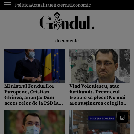
Politică
Actualitate
Externe
Economic
documente
Ministrul Fondurilor
Vlad Voiculescu, atac
Europene, Cristian
furibund: „Premierul
Ghinea, anunță: Dăm
trebuie să plece! Nu mai
acces celor de la PSD la
are susținerea colegilor
documente din PNRR
din Guvern! Nu are
aflate în lucru
onoare!”