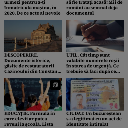
urmezi pentru a-ți
să fie tratați acasă! Mii de
înmatricula mașina, în
români au semnat deja
2020. De ce acte ai nevoie
documentul
DESCOPERIRE.
UTIL. Cât timp sunt
Documente istorice,
valabile numerele roșii
găsite de restauratorii
în starea de urgență. Ce
Cazinoului din Constanța
trebuie să faci după ce
în tencuiala pereților
expiră această perioadă
EDUCAȚIE. Formula în
CIUDAT. Un bucureștean
care elevii ar putea
s-a legitimat cu un act de
reveni la școală. Lista
identitate intitulat