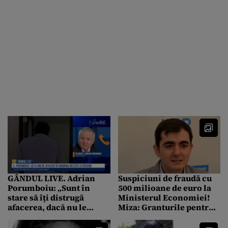
roşie? – FOTO
GÂNDUL LIVE. Adrian
Suspiciuni de fraudă cu
Porumboiu: „Sunt în
500 milioane de euro la
stare să îți distrugă
Ministerul Economiei!
afacerea, dacă nu le
Miza: Granturile pentru
dai…” / „Categoric există
IMM-uri / Din 531 de
o dublă măsură”
proiecte aprobate spre