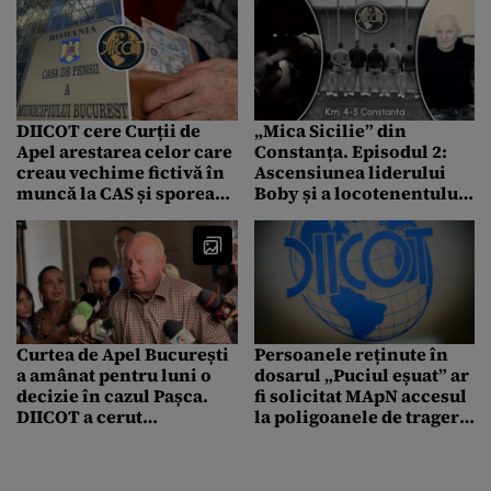
DIICOT cere Curții de
„Mica Sicilie” din
Apel arestarea celor care
Constanța. Episodul 2:
creau vechime fictivă în
Ascensiunea liderului
muncă la CAS și sporeau
Boby și a locotenentului
artificial pensii. Direcția
Mânuță. Stenograme și
acuză ca aceștia ar fi
mărturii exclusive din
distrus probe
mega-dosarul clanului
mafiot
Curtea de Apel București
Persoanele reținute în
a amânat pentru luni o
dosarul „Puciul eșuat” ar
decizie în cazul Pașca.
fi solicitat MApN accesul
DIICOT a cerut
la poligoanele de tragere.
înlocuirea controlului
România înapoi la
judiciar cu arestarea
„Republică” cu ajutorul
preventivă
Rusiei