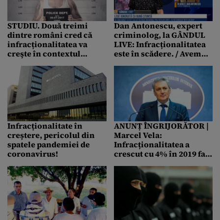
STUDIU. Două treimi
Dan Antonescu, expert
dintre români cred că
criminolog, la GÂNDUL
infracționalitatea va
LIVE: Infracționalitatea
creşte în contextul
este în scădere. / Avem
pandemiei de COVID-19.
de-a face cu o situație
Procent îngrijorător de
specială, în care
mic atunci când vine
măsurile sunt speciale și
vorba de încrederea în
trebuie aplicate
Guvern
Infracționalitate în
ANUNȚ ÎNGRIJORĂTOR |
creștere, pericolul din
Marcel Vela:
spatele pandemiei de
Infracționalitatea a
coronavirus!
crescut cu 4% în 2019 față
de anul precedent