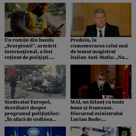
ordinea zilei. Pe ce loc se
s-a ajuns ca până și copiii
află Capitala României
să le poarte
Un român din banda
Predoiu, la
„Scorpionii”, urmărit
comemorarea celui mai
internaţional, a fost
de temut magistrat
reținut de poliţişti.
italian Anti-Mafia: „Nu
Dezvăluiri despre
trebuie să ne întrebăm
escrocheria prin care
prea mult ce este de făcut
făcea mii de euro pe zi
pentru a combate
criminalitatea, e de ajuns
să urmăm exemplul lui
Falcone!”
Sindicatul Europol,
MAI, un bilanț cu toate
dezvăluiri despre
bune și frumoase.
programul polițiștilor:
Discursul ministrului
„În afară de ordinea
Lucian Bode:
publică, polițiștii din
”Infracționalitatea a fost
structurile poliției
în scădere cu 12%, fiind