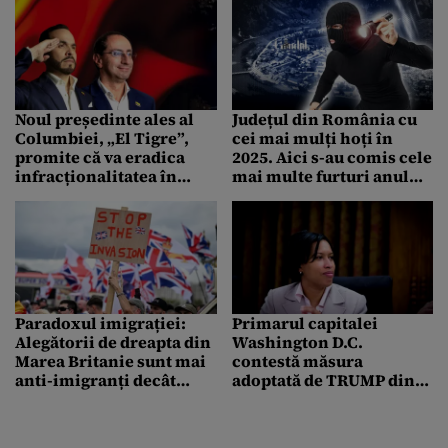
Noul președinte ales al
Județul din România cu
Columbiei, „El Tigre”,
cei mai mulți hoți în
promite că va eradica
2025. Aici s-au comis cele
infracționalitatea în
mai multe furturi anul
aceeași manieră ca
acesta
Bukele în El Salvador
Paradoxul imigrației:
Primarul capitalei
Alegătorii de dreapta din
Washington D.C.
Marea Britanie sunt mai
contestă măsura
anti-imigranți decât
adoptată de TRUMP din
susținătorii lui Trump,
motive de securitate:
arată un sondaj
Avem un oraș sigur