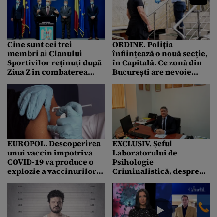
judiciare nu sunt
cea mai mică valoare din
planificați deloc în
ultimii 11 ani”
serviciu după ora 16:00
sau în zilele de weekend”
Cine sunt cei trei
ORDINE. Poliția
membri ai Clanului
înființează o nouă secție,
Sportivilor reținuți după
în Capitală. Ce zonă din
Ziua Z în combaterea
București are nevoie
infracționalității + Din
urgentă de
locuințele lor au fost
supravegherea
ridicate mai multe arme
polițiștilor
(SURSE)
EUROPOL. Descoperirea
EXCLUSIV. Șeful
unui vaccin împotriva
Laboratorului de
COVID-19 va produce o
Psihologie
explozie a vaccinurilor
Criminalistică, despre
false
cum influențează
pandemia mințile
infractorilor: „Ei
așteaptă să li se întâmple
ceva bun!”