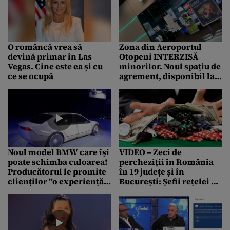
Dumnezeu m-a făcut să
iau atitudine”
O româncă vrea să
Zona din Aeroportul
devină primar în Las
Otopeni INTERZISĂ
Vegas. Cine este ea și cu
minorilor. Noul spațiu de
ce se ocupă
agrement, disponibil la
Terminalul Sosiri
Noul model BMW care își
VIDEO – Zeci de
poate schimba culoarea!
percheziții în România
Producătorul le promite
în 19 județe și în
clienților ”o experiență
București: Șefii rețelei de
emoțională digitală”
jocuri de noroc „Las
Vegas” ar fi șantajat mai
multe persoane, pentru a
rămâne lider pe piață.
Clanul Corduneanu,