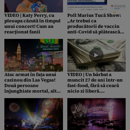
implicat – SURSE
VIDEO | Katy Perry, cu
Poll Marius Tucă Show:
pleoapa căzută în timpul
„Ar trebui ca
unui concert! Cum au
producătorii de vaccin
reacționat fanii
anti-Covid să plătească
pentru efectele adverse
și dozele aruncate?”. Vezi
răspunsurile!
Atac armat în fața unui
VIDEO | Un bărbat a
cazinou din Las Vegas!
muncit 27 de ani într-un
Două persoane
fast-food, fără să ceară
înjunghiate mortal, alte
nicio zi liberă.
șase au ajuns la spital! |
Videoclipul viral cu
VIDEO
„recompensa” primită i-
a adus, în cinci zile, o
treime din salariul
minim pentru toți anii