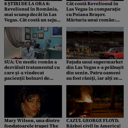
8 ȘTIRI DE LA ORA 8:
Cât costă Revelionul în
Revelionul în România,
Las Vegas în comparaţie
mai scump decât în Las
cu Poiana Braşov.
Vegas. Cât costă un sejur
Mărturia unui român:
în Poiana Brașov.
„Eram convins că nu văd
„Credeam că nu văd
bine”
bine”
SUA: Un medic român a
Fațada unui supermarket
dezvăluit tratamentul cu
din Las Vegas s-a prăbușit
care și-a vindecat
din senin. Patru oameni
pacienții bolnavi de
au fost răniți, iar alți zeci
COVID: „Am fost norocos.
se aflau în interior
Niciun pacient nu a
decedat”
Mary Wilson, una dintre
CAZUL GEORGE FLOYD.
fondatoarele trupei The
Război civil în America!