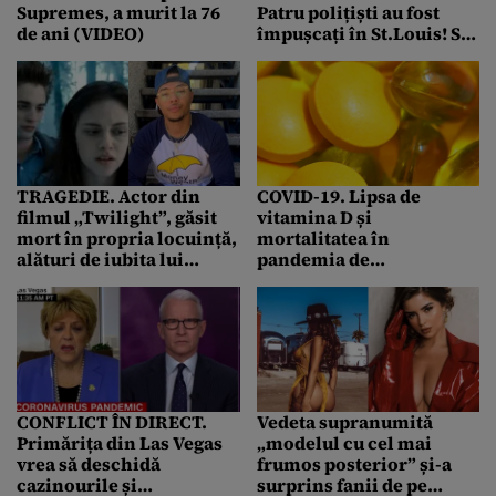
Supremes, a murit la 76
Patru polițiști au fost
de ani (VIDEO)
împușcați în St.Louis! S-a
tras și pe Strip, din Las
Vegas
TRAGEDIE. Actor din
COVID-19. Lipsa de
filmul „Twilight”, găsit
vitamina D și
mort în propria locuință,
mortalitatea în
alături de iubita lui
pandemia de
(VIDEO)
coronavirus. Un medic
român din SUA trage un
semnal de alarmă
CONFLICT ÎN DIRECT.
Vedeta supranumită
Primărița din Las Vegas
„modelul cu cel mai
vrea să deschidă
frumos posterior” și-a
cazinourile și
surprins fanii de pe