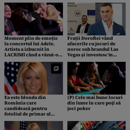
sărit în aer. Reacția lui
Nevada după 20 ani
Elon Musk
Moment plin de emoție
Frații Doroftei vând
la concertul lui Adele.
afacerile cu jocuri de
Artista a izbucnit în
noroc sub brandul Las
LACRIMI când a văzut-o
Vegas și investesc ȋn
pe Celine Dion printre
energie regenerabilă (P)
spectatori
Ea este blonda din
(P) Cele mai bune locuri
România care
din lume în care poți să
candidează pentru
joci poker
fotoliul de primar al
orașului LAS VEGAS:
„Credința mea în