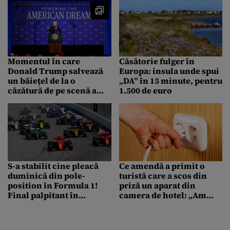
Momentul în care
Căsătorie fulger în
Donald Trump salvează
Europa: insula unde spui
un băiețel de la o
„DA” în 15 minute, pentru
căzătură de pe scenă a
1.500 de euro
devenit viral. Ironia la
adresa lui Biden care a
stârnit râsete
S-a stabilit cine pleacă
Ce amendă a primit o
duminică din pole-
turistă care a scos din
position în Formula 1!
priză un aparat din
Final palpitant în
camera de hotel: „Am
„Marele Circ”
blocat cardul”