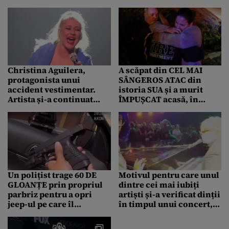
stadioanele din oraș:
Instagram cu mai multe
„Aici nu e China, ci
fotografii într-un costum
Nevada”
de baie minuscul – FOTO
Christina Aguilera,
A scăpat din CEL MAI
protagonista unui
SÂNGEROS ATAC din
accident vestimentar.
istoria SUA și a murit
Artista și-a continuat
ÎMPUȘCAT acasă, în
concertul, deși decolteul
Borderline Bar
i-a jucat feste – FOTO
Un polițist trage 60 DE
Motivul pentru care unul
GLOANȚE prin propriul
dintre cei mai iubiți
parbriz pentru a opri
artiști și-a verificat dinții
jeep-ul pe care îl
în timpul unui concert,
urmărea
pentru a vedea dacă mai
sunt întregi. Incidentul