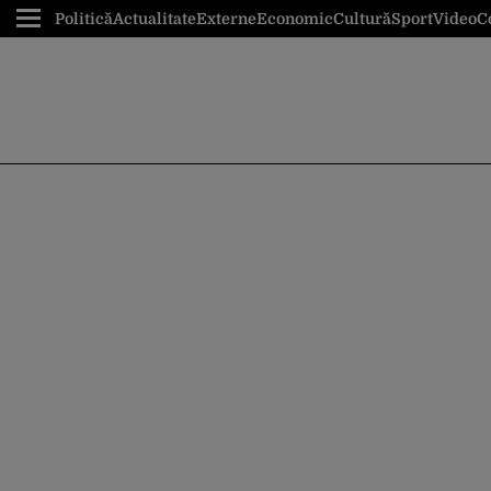
Politică
Actualitate
Externe
Economic
Cultură
Sport
Video
C