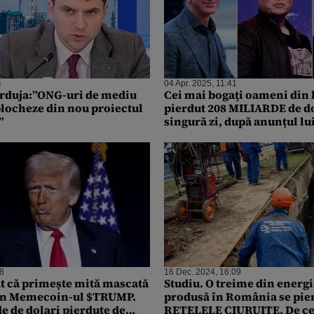
4
04 Apr. 2025, 11:41
rduja:”ONG-uri de mediu
Cei mai bogaţi oameni din
blocheze din nou proiectul
pierdut 208 MILIARDE de do
”
singură zi, după anunțul l
despre noile taxe vamale
38
16 Dec. 2024, 16:09
 că primește mită mascată
Studiu. O treime din energ
i în Memecoin-ul $TRUMP.
produsă în România se pie
e de dolari pierdute de
REȚELELE CIURUITE. De ce