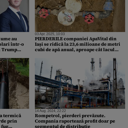
03 Apr. 2025, 10:03
 lume au
PIERDERILE companiei ApaVital din
lari într-o
Iași se ridică la 23,6 milioane de metri
ui Trump
cubi de apă anual, aproape cât lacul
Podu Iloaiei. Cine plătește?
14 Aug. 2024, 22:22
ia termică
Rompetrol, pierderi prevăzute.
rde prin
Compania raportează profit doar pe
 fug
segmentul de distribuţie