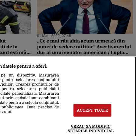
01 Mart. 2022, 07:46
dut
„Ce e mai rău abia acum urmează din
ți de la
punct de vedere militar” Avertismentul
 sunt estimări
dur al unui senator american / Lupta
ei și pe
pentru Kiev, lungă și dureroasă
m datele pentru a oferi:
 pe un dispozitiv. Măsurarea
r pentru selectarea conținutului
iciilor. Crearea profilurilor de
 pentru selectarea publicității
icitate personalizată. Măsurarea
i prin statistici sau combinații
itate pentru a selecta conținutul.
 publicitatea. Date precise de
ACCEPT TOATE
ivului.
VREAU SA MODIFIC
SETARILE INDIVIDUAL