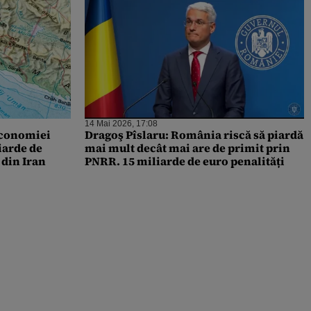
14 Mai 2026, 17:08
economiei
Dragoş Pîslaru: România riscă să piardă
iarde de
mai mult decât mai are de primit prin
 din Iran
PNRR. 15 miliarde de euro penalități