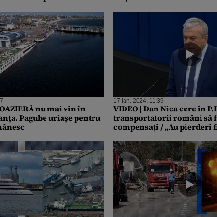
consumatorii de sistemele 
57
17 Ian. 2024, 11:39
OAZIERĂ nu mai vin în
VIDEO | Dan Nica cere în P.E
anța. Pagube uriașe pentru
transportatorii români să f
mânesc
compensați / „Au pierderi 
uriașe, sunt umiliți”