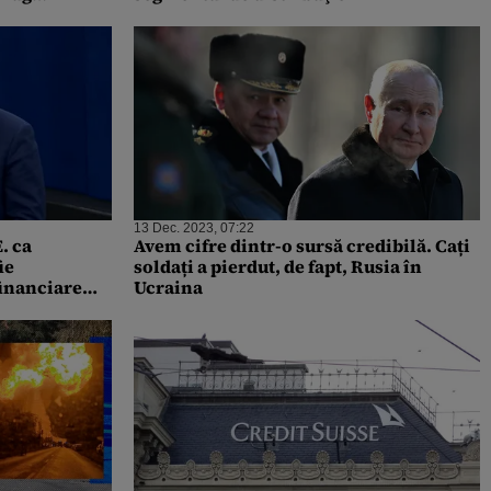
centralizate
13 Dec. 2023, 07:22
. ca
Avem cifre dintr-o sursă credibilă. Cați
ie
soldați a pierdut, de fapt, Rusia în
financiare
Ucraina