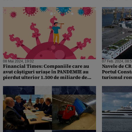
investitori
08 Mai 2024, 19:02
07 Feb. 2024, 08:
Financial Times: Companiile care au
Navele de CR
avut câștiguri uriașe în PANDEMIE au
Portul Const
pierdut ulterior 1.500 de miliarde de
turismul ro
dolari din valoarea de piață