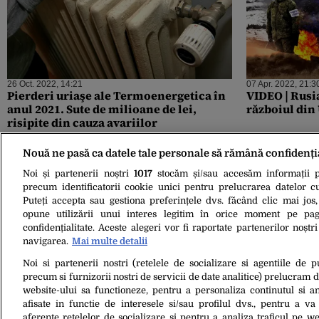
26 Oct. 2022, 14:21
07 Apr. 2022, 21:3
Pierderi uriaşe ale Termoenergetica în
VIDEO | Rusia
anul 2021. Sute de milioane de lei,
războiul di
risipite din cauza avariilor
Nouă ne pasă ca datele tale personale să rămână confidenți
Noi și partenerii noștri
1017
stocăm și/sau accesăm informații pe
precum identificatorii cookie unici pentru prelucrarea datelor c
Puteți accepta sau gestiona preferințele dvs. făcând clic mai jos,
opune utilizării unui interes legitim în orice moment pe pag
confidențialitate. Aceste alegeri vor fi raportate partenerilor noștr
navigarea.
Mai multe detalii
Noi si partenerii nostri (retelele de socializare si agentiile de p
25 Feb. 2022, 18:17
precum si furnizorii nostri de servicii de date analitice) prelucram 
Ministerul Apărării al Ucrainei: Forțele
website-ului sa functioneze, pentru a personaliza continutul si an
inamice au pierdut aproximativ 2.800
afisate in functie de interesele si/sau profilul dvs., pentru a va 
de oameni de la începutul invaziei, 80
aferente retelelor de socializare si pentru a analiza traficul pe we