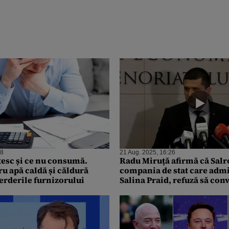
28
21 Aug. 2025, 16:26
esc și ce nu consumă.
Radu Miruță afirmă că Sal
ru apă caldă și căldură
compania de stat care adm
ierderile furnizorului
Salina Praid, refuză să co
pentru a constata pierderil