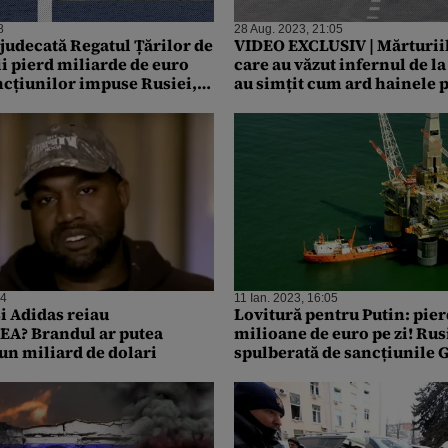
8
28 Aug. 2023, 21:05
judecată Regatul Țărilor de
VIDEO EXCLUSIV | Mărturii
ii pierd miliarde de euro
care au văzut infernul de la
ncțiunilor impuse Rusiei,
au simțit cum ard hainele pe
hturi
iadul pe pământ”
24
11 Ian. 2023, 16:05
i Adidas reiau
Lovitură pentru Putin: pier
? Brandul ar putea
milioane de euro pe zi! Rus
 un miliard de dolari
spulberată de sancțiunile 