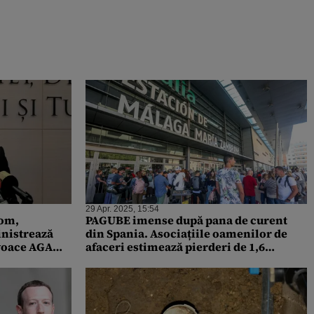
29 Apr. 2025, 15:54
rom,
PAGUBE imense după pana de curent
inistrează
din Spania. Asociațiile oamenilor de
nvoace AGA
afaceri estimează pierderi de 1,6
e
miliarde de euro