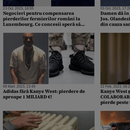
23 Oct. 2023, 16:55
03 Oct. 2023, 17:2
Negocieri pentru compensarea
Damen dă în 
pierderilor fermierilor români la
Jos. Olandez
Luxembourg. Ce concesii speră să
din cauza sa
obțină Forin Barbu, ministrul
numai din ia
Agriculturii
09 Mart. 2023, 13:49
22 Feb. 2023, 08:
Adidas fără Kanye West: pierdere de
Kanye West ș
aproape 1 MILIARD €!
COLABORAREA
pierde peste