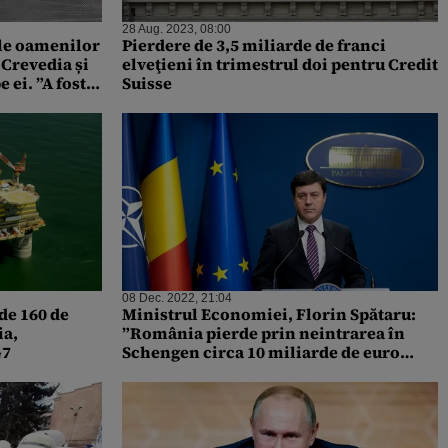
28 Aug. 2023, 08:00
le oamenilor
Pierdere de 3,5 miliarde de franci
 Crevedia și
elveţieni în trimestrul doi pentru Credit
 ei. ”A fost
Suisse
08 Dec. 2022, 21:04
de 160 de
Ministrul Economiei, Florin Spătaru:
ia,
”România pierde prin neintrarea în
G7
Schengen circa 10 miliarde de euro
anual”