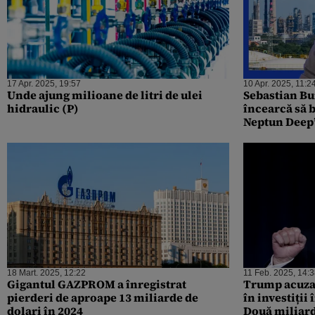
17 Apr. 2025, 19:57
10 Apr. 2025, 11:2
Unde ajung milioane de litri de ulei
Sebastian Bu
hidraulic (P)
încearcă să 
Neptun Deep
18 Mart. 2025, 12:22
11 Feb. 2025, 14:
Gigantul GAZPROM a înregistrat
Trump acuzat
pierderi de aproape 13 miliarde de
în investiți
dolari în 2024
Două miliard