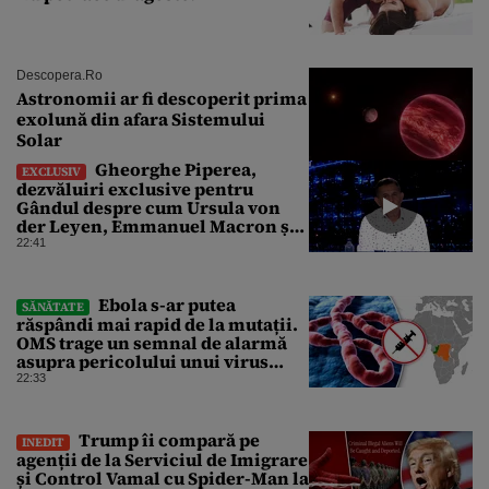
Descopera.ro
Astronomii ar fi descoperit prima
exolună din afara Sistemului
Solar
Gheorghe Piperea,
EXCLUSIV
dezvăluiri exclusive pentru
Gândul despre cum Ursula von
der Leyen, Emmanuel Macron și
Zelenski plănuiesc pe Signal să îl
22:41
pună „la respect” pe Trump
Ebola s-ar putea
SĂNĂTATE
răspândi mai rapid de la mutații.
OMS trage un semnal de alarmă
asupra pericolului unui virus
pentru care nu există vaccin
22:33
Trump îi compară pe
INEDIT
agenții de la Serviciul de Imigrare
și Control Vamal cu Spider-Man la