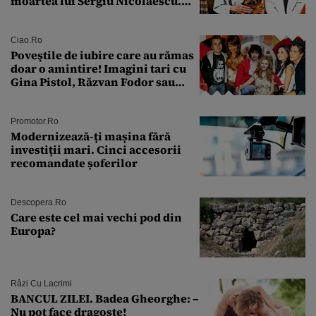
moartea lui Sergiu Nicolaescu.
Transformarea care i-a surprins
pe toți
Ciao.ro
Poveştile de iubire care au rămas
doar o amintire! Imagini tari cu
Gina Pistol, Răzvan Fodor sau
Andra Măruţă şi foştii parteneri
Promotor.ro
Modernizează-ți mașina fără
investiții mari. Cinci accesorii
recomandate șoferilor
Descopera.ro
Care este cel mai vechi pod din
Europa?
Râzi Cu Lacrimi
BANCUL ZILEI. Badea Gheorghe: –
Nu pot face dragoste!