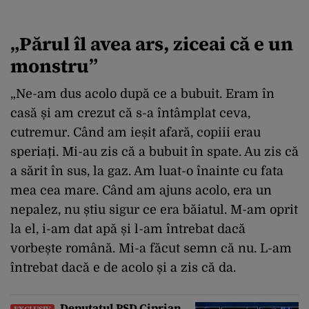
„Părul îl avea ars, ziceai că e un
monstru”
„Ne-am dus acolo după ce a bubuit. Eram în
casă și am crezut că s-a întâmplat ceva,
cutremur. Când am ieșit afară, copiii erau
speriați. Mi-au zis că a bubuit în spate. Au zis că
a sărit în sus, la gaz. Am luat-o înainte cu fata
mea cea mare. Când am ajuns acolo, era un
nepalez, nu știu sigur ce era băiatul. M-am oprit
la el, i-am dat apă și l-am întrebat dacă
vorbește română. Mi-a făcut semn că nu. L-am
întrebat dacă e de acolo și a zis că da.
Deputatul PSD Ciprian