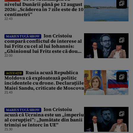
nivelul Dunării până pe 12 august
2026: „Scăderea în 7 zile este de 10
centimetri”
22:43
Ion Cristoiu
MARIUS TUCĂ SHOW
compară conflictul de interese al
lui Fritz cu cel al lui Iohannis:
„Ghinionul lui Fritz este că două
instanțe l-au declarat
22:00
incompatibil”
Rusia acuză Republica
ACUZAȚII
Moldova că exploatează politic
incidentele cu drone. Declarațiile
Maiei Sandu, criticate de Moscova
21:43
Ion Cristoiu
MARIUS TUCĂ SHOW
acuză că Ucraina este un „imperiu
al corupției”: „Jumătate din banii
trimiși se întorc în UE”
21:30