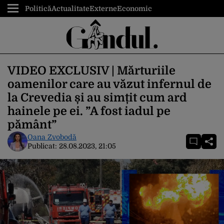
Politică
Actualitate
Externe
Economic
VIDEO EXCLUSIV | Mărturiile
oamenilor care au văzut infernul de
la Crevedia și au simțit cum ard
hainele pe ei. ”A fost iadul pe
pământ”
Oana Zvobodă
Publicat:
28.08.2023, 21:05