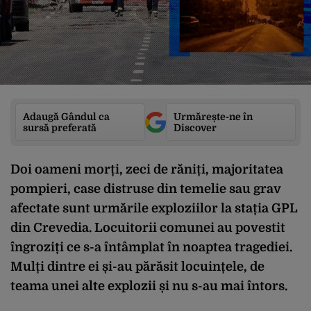
Adaugă Gândul ca
Urmărește-ne în
sursă preferată
Discover
Doi oameni morți, zeci de răniți, majoritatea
pompieri, case distruse din temelie sau grav
afectate sunt urmările exploziilor la stația GPL
din Crevedia. Locuitorii comunei au povestit
îngroziți ce s-a întâmplat în noaptea tragediei.
Mulți dintre ei și-au părăsit locuințele, de
teama unei alte explozii și nu s-au mai întors.