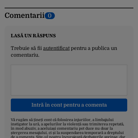
Comentarii
0
LASĂ UN RĂSPUNS
Trebuie să fii
autentificat
pentru a publica un
comentariu.
Intră în cont pentru a comenta
Vă rugăm să țineți cont că folosirea injuriilor, a limbajului
instigator la ură, a apelurilor la violență sau trimiterea repetată,
în mod abuziv, a aceluiași comentariu pot duce nu doar la
ștergerea mesajului, ci și la suspendarea temporară a dreptului
de a comenta. Site-ul nostru încurajează dezbaterile aprinse, dar