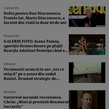
Cancan.ro
Doliu pentru Dan Diaconescu.
Fratele lui, Mario Diaconescu, a
încetat din viață la doar 60 de ani
Prosport.ro
GALERIE FOTO. Ioana Tamaş,
apariție fermecătoare pe plajă!
Reacția Adelinei Pestrițu când a
văzut-o
Adevarul
Ucrainenii aruncă în aer „tot ce
mișcă” pe o șosea din sudul
Rusiei. Drumul strategic de
aprovizionare către Crimeea este
controlat complet
Mediafax
Guvernul ascunde recesiunea.
Câciu: „Mint și prezintă denaturat
lucrurile”