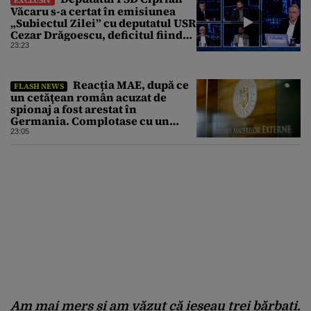
EXCLUSIV
Văcaru s-a certat în emisiunea
„Subiectul Zilei” cu deputatul USR
Cezar Drăgoescu, deficitul fiind
motivul scandalului
23:23
Reacția MAE, după ce
FLASH NEWS
un cetăţean român acuzat de
spionaj a fost arestat în
Germania. Complotase cu un
ucrainean ca să asasineze un
23:05
producător de drone
Am mai mers și am văzut că ieșeau trei bărbați.