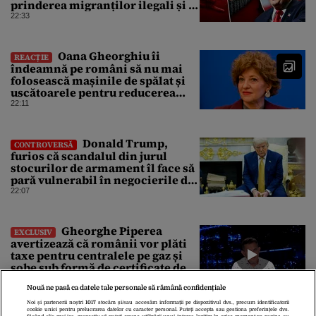
prinderea migranților ilegali și a
infractorilor
22:33
Oana Gheorghiu îi
REACȚIE
îndeamnă pe români să nu mai
folosească mașinile de spălat și
uscătoarele pentru reducerea
consumului de energie
22:11
Donald Trump,
CONTROVERSĂ
furios că scandalul din jurul
stocurilor de armament îl face să
pară vulnerabil în negocierile de
pace cu Iranul
22:07
Gheorghe Piperea
EXCLUSIV
avertizează că românii vor plăti
taxe pentru centralele pe gaz și
sobe sub formă de certificate de
CO2
21:53
Nouă ne pasă ca datele tale personale să rămână confidențiale
Noi și partenerii noștri
1017
stocăm și/sau accesăm informații pe dispozitivul dvs., precum identificatorii
cookie unici pentru prelucrarea datelor cu caracter personal. Puteți accepta sau gestiona preferințele dvs.