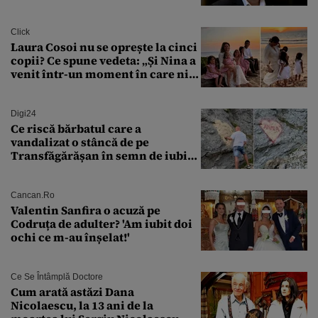
Click
Laura Cosoi nu se oprește la cinci
copii? Ce spune vedeta: „Și Nina a
venit într-un moment în care nici
măcar nu mai discutam”
Digi24
Ce riscă bărbatul care a
vandalizat o stâncă de pe
Transfăgărășan în semn de iubire
față de „Anna”
Cancan.ro
Valentin Sanfira o acuză pe
Codruța de adulter? 'Am iubit doi
ochi ce m-au înșelat!'
Ce Se Întâmplă Doctore
Cum arată astăzi Dana
Nicolaescu, la 13 ani de la