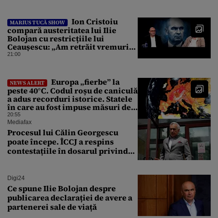
Ion Cristoiu
MARIUS TUCĂ SHOW
compară austeritatea lui Ilie
Bolojan cu restricțiile lui
Ceaușescu: „Am retrăit vremurile
tinereții”
21:00
Europa „fierbe” la
NEWS ALERT
peste 40°C. Codul roșu de caniculă
a adus recorduri istorice. Statele
în care au fost impuse măsuri de
urgență
20:55
Mediafax
Procesul lui Călin Georgescu
poate începe. ÎCCJ a respins
contestațiile în dosarul privind
lovitura de stat
Digi24
Ce spune Ilie Bolojan despre
publicarea declarației de avere a
partenerei sale de viață