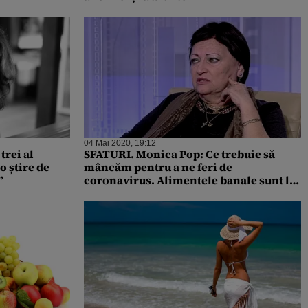
04 Mai 2020, 19:12
trei al
SFATURI. Monica Pop: Ce trebuie să
o știre de
mâncăm pentru a ne feri de
”
coronavirus. Alimentele banale sunt la
îndemâna oricui