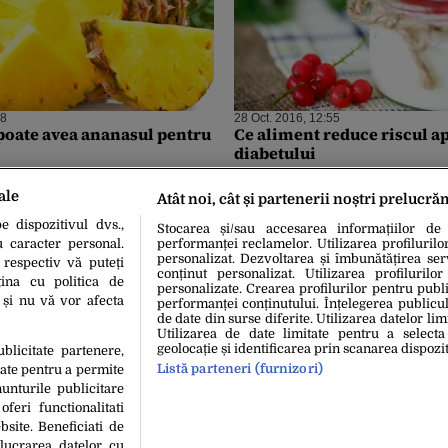
48
28 Oct. 2016, 12:55
 poate avea ananasul pentru
Ce aliment reduce riscul ap
diabetului
ale
Atât noi, cât și partenerii noștri prelucră
 dispozitivul dvs.,
Stocarea și/sau accesarea informațiilor de
u caracter personal.
performanței reclamelor. Utilizarea profilurilo
personalizat. Dezvoltarea și îmbunătățirea serv
 respectiv vă puteți
conținut personalizat. Utilizarea profilurilor
ina cu politica de
personalizate. Crearea profilurilor pentru publ
i și nu vă vor afecta
performanței conținutului. Înțelegerea publiculu
de date din surse diferite. Utilizarea datelor lim
Utilizarea de date limitate pentru a selecta
geolocație și identificarea prin scanarea dispozit
ublicitate partenere,
Listă parteneri (furnizori)
date pentru a permite
unturile publicitare
oferi functionalitati
bsite. Beneficiati de
lucrarea datelor cu