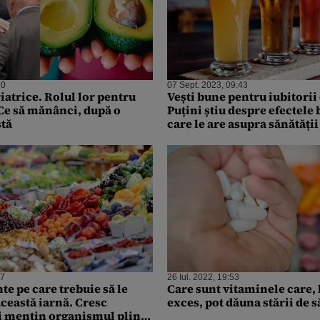
10
07 Sept. 2023, 09:43
iatrice. Rolul lor pentru
Vești bune pentru iubitorii
e să mănânci, după o
Puțini știu despre efectele 
tă
care le are asupra sănătății
17
26 Iul. 2022, 19:53
te pe care trebuie să le
Care sunt vitaminele care, 
ceastă iarnă. Cresc
exces, pot dăuna stării de 
i mențin organismul plin