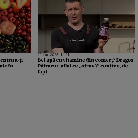
21 Ian. 2025, 11:21
entru a-ți
Bei apă cu vitamine din comerț? Dragoș
ate în
Pătraru a aflat ce „otravă” conține, de
fapt