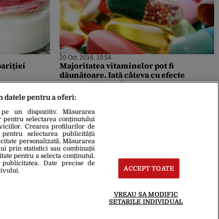
20 Oct. 2016, 10:54
ariției
Majoritatea vitaminelor pot fi
dăunătoare. Iată câteva cu efecte
extrem de benefice
m datele pentru a oferi:
 pe un dispozitiv. Măsurarea
r pentru selectarea conținutului
iciilor. Crearea profilurilor de
 pentru selectarea publicității
icitate personalizată. Măsurarea
i prin statistici sau combinații
itate pentru a selecta conținutul.
 publicitatea. Date precise de
ACCEPT TOATE
ivului.
VREAU SA MODIFIC
SETARILE INDIVIDUAL