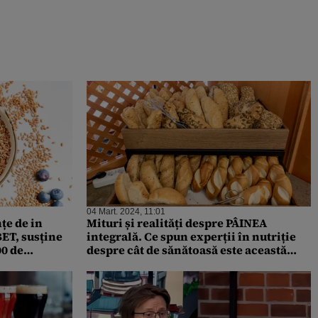
04 Mart. 2024, 11:01
țe de in
Mituri și realități despre PÂINEA
BET, susține
integrală. Ce spun experții în nutriție
00 de
despre cât de sănătoasă este această
alegere?