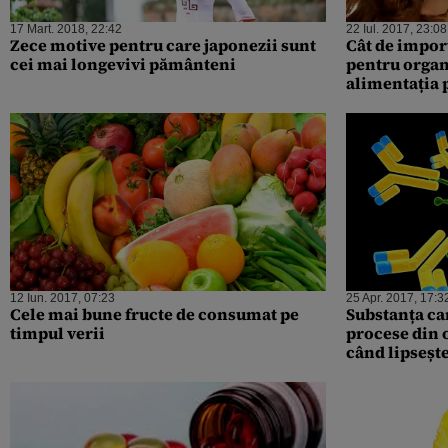
17 Mart. 2018, 22:42
22 Iul. 2017, 23:08
Zece motive pentru care japonezii sunt
Cât de impor
cei mai longevivi pământeni
pentru organ
alimentația 
12 Iun. 2017, 07:23
25 Apr. 2017, 17:3
Cele mai bune fructe de consumat pe
Substanța car
timpul verii
procese din 
când lipseșt