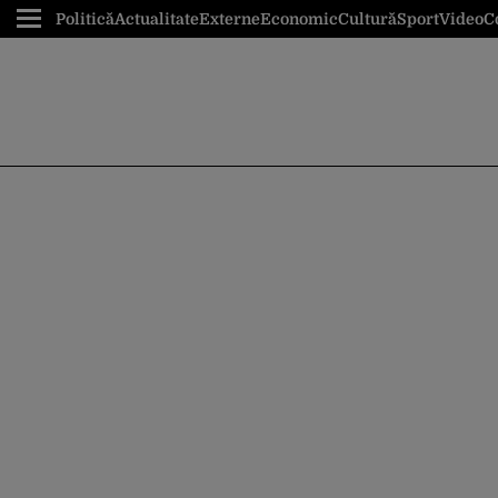
Politică
Actualitate
Externe
Economic
Cultură
Sport
Video
C