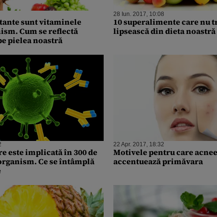
28 Iun. 2017, 10:08
tante sunt vitaminele
10 superalimente care nu t
ism. Cum se reflectă
lipsească din dieta noastră
pe pielea noastră
2
22 Apr. 2017, 18:32
e este implicată în 300 de
Motivele pentru care acnee
organism. Ce se întâmplă
accentuează primăvara
e