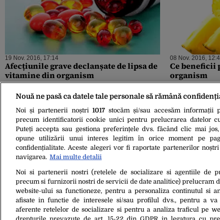
19 Nov. 2016, 17:14
08 Nov. 2016, 12:
Afecțiunile grave declanșate de lipsa de
Ce beneficii
vitamine din organism
organism
Nouă ne pasă ca datele tale personale să rămână confidenți
Noi și partenerii noștri
1017
stocăm și/sau accesăm informații pe
precum identificatorii cookie unici pentru prelucrarea datelor c
Puteți accepta sau gestiona preferințele dvs. făcând clic mai jos,
opune utilizării unui interes legitim în orice moment pe pag
confidențialitate. Aceste alegeri vor fi raportate partenerilor noștr
navigarea.
Mai multe detalii
Noi si partenerii nostri (retelele de socializare si agentiile de p
precum si furnizorii nostri de servicii de date analitice) prelucram 
11 Oct. 2016, 19:41
website-ului sa functioneze, pentru a personaliza continutul si an
11 beneficii pentru organism ale
afisate in functie de interesele si/sau profilul dvs., pentru a va 
consumului de bere
aferente retelelor de socializare si pentru a analiza traficul pe we
drepturile prevazute de art. 15-22 din GDPR in legatura cu pre