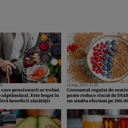
38
19 Aug. 2024, 21:35
 care pensionarii ar trebui
Consumul regulat de semin
 săptămânal. Este bogat în
poate reduce riscul de DIA
feră beneficii sănătății
un studiu efectuat pe 200.0
persoane