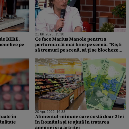
21 Iul. 2023, 15:30
 de BERE.
Ce face Marius Manole pentru a
benefice pe
performa cât mai bine pe scenă. ”Riști
să tremuri pe scenă, să ți se blocheze
maxilarul”
20 Apr. 2022, 16:33
luate în
Alimentul-minune care costă doar 2 lei
sănătate
în România și te ajută în tratarea
anemiei și a artritei