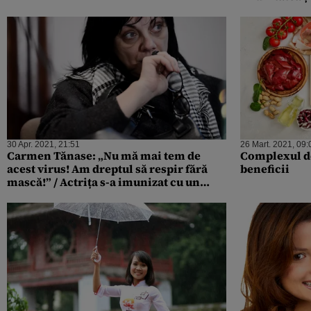
de energie
30 Apr. 2021, 21:51
26 Mart. 2021, 09:
Carmen Tănase: „Nu mă mai tem de
Complexul de
acest virus! Am dreptul să respir fără
beneficii
mască!” / Actrița s-a imunizat cu un
„cocktail de vitamine”