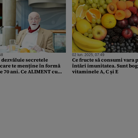
58
02 Iun. 2025, 07:49
 dezvăluie secretele
Ce fructe să consumi vara p
 care te menține în formă
întări imunitatea. Sunt bog
de 70 ani. Ce ALIMENT cu
vitaminele A, C și E
rgizant trebuie evitat