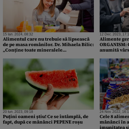
15 Ian. 2024, 08:32
12 Dec. 2023, 17:
Alimentul care nu trebuie să lipsească
Alimente ger
de pe masa românilor. Dr. Mihaela Bilic:
ORGANISM: C
„Conține toate mineralele
anumită vârs
indispensabile vieții”
20 Iun. 2023, 09:18
24 Nov. 2022, 16:
Puțini oameni știu! Ce se întâmplă, de
Cele 8 alimen
fapt, după ce mănânci PEPENE roșu
mânânci în a
imunitatea ș