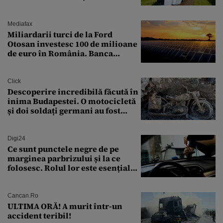
pe ruta București-Constanța
Mediafax
Miliardarii turci de la Ford
Otosan investesc 100 de milioane
de euro în România. Banca
Transilvania le acordă o
finanțare uriașă
Click
Descoperire incredibilă făcută în
inima Budapestei. O motocicletă
și doi soldați germani au fost
găsiți în Dunăre
Digi24
Ce sunt punctele negre de pe
marginea parbrizului și la ce
folosesc. Rolul lor este esențial
pentru siguranța mașinii
Cancan.ro
ULTIMA ORĂ! A murit într-un
accident teribil!