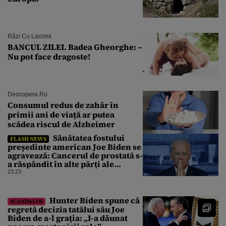
Râzi Cu Lacrimi
BANCUL ZILEI. Badea Gheorghe: –
Nu pot face dragoste!
Descopera.ro
Consumul redus de zahăr în
primii ani de viață ar putea
scădea riscul de Alzheimer
Sănătatea fostului
FLASH NEWS
președinte american Joe Biden se
agravează: Cancerul de prostată s-
a răspândit în alte părți ale
corpului
23:23
Hunter Biden spune că
SCANDALOS
regretă decizia tatălui său Joe
Biden de a-l grația: „I-a dăunat