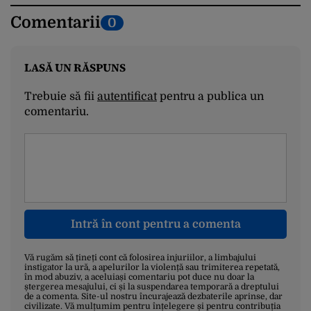
Comentarii
0
LASĂ UN RĂSPUNS
Trebuie să fii
autentificat
pentru a publica un
comentariu.
Intră în cont pentru a comenta
Vă rugăm să țineți cont că folosirea injuriilor, a limbajului
instigator la ură, a apelurilor la violență sau trimiterea repetată,
în mod abuziv, a aceluiași comentariu pot duce nu doar la
ștergerea mesajului, ci și la suspendarea temporară a dreptului
de a comenta. Site-ul nostru încurajează dezbaterile aprinse, dar
civilizate. Vă mulțumim pentru înțelegere și pentru contribuția