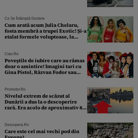
Ce Se Întâmplă Doctore
Cum arată acum Julia Chelaru,
fosta membră a trupei Exotic! Și-a
etalat formele voluptoase, la
aproape 50 de ani
Ciao.ro
Poveştile de iubire care au rămas
doar o amintire! Imagini tari cu
Gina Pistol, Răzvan Fodor sau
Andra Măruţă şi foştii parteneri
Promotor.ro
Nivelul extrem de scăzut al
Dunării a dus la o descoperire
rară. Era acolo de aproximativ 80
de ani
Descopera.ro
Care este cel mai vechi pod din
Europa?