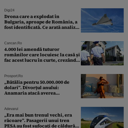
Digi24
Drona care a explodat în
Bulgaria, aproape de România, a
fost identificată. Ce arată analiza
preliminară a epavei
Cancan.ro
4.000 lei amendă tuturor
românilor care locuiesc la casă și
fac acest lucru în curte, crezând
că nu îi vede nimeni
Prosport.ro
„Bătălia pentru 50.000.000 de
dolari”. Divorțul anului:
Anamaria atacă averea
milionarului
Adevarul
„Era mai bun trenul vechi, era
răcoare”. Pasagerii unui tren
PESA au fost sufocați de căldură