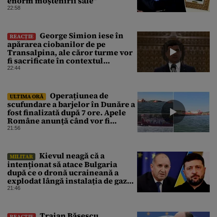
enorm moștenirii sale”
22:58
George Simion iese în
REACȚIE
apărarea ciobanilor de pe
Transalpina, ale căror turme vor
fi sacrificate în contextul
focarului de variolă ovină
22:44
Operațiunea de
ULTIMA ORĂ
scufundare a barjelor în Dunăre a
fost finalizată după 7 ore. Apele
Române anunță când vor fi
simțite efectele
21:56
Kievul neagă că a
MILITAR
intenționat să atace Bulgaria
după ce o dronă ucraineană a
explodat lângă instalația de gaz
de la granița României
21:46
Traian Băsescu
REACȚIE