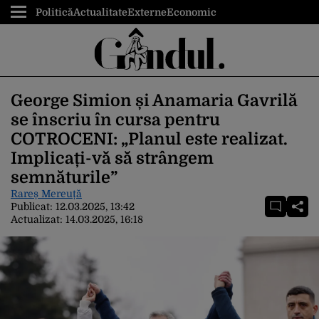
Politică
Actualitate
Externe
Economic
George Simion și Anamaria Gavrilă
se înscriu în cursa pentru
COTROCENI: „Planul este realizat.
Implicați-vă să strângem
semnăturile”
Rareș Mereuță
Publicat:
12.03.2025, 13:42
Actualizat:
14.03.2025, 16:18