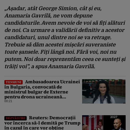
„Așadar, atât George Simion, cât și eu,
Anamaria Gavrilă, ne vom depune
candidaturile. Avem nevoie de voi să fiți alături
de noi. Ca urmare a validării definitiv a acestor
candidaturi, unul dintre noi se va retrage.
Trebuie să dăm acestei mișcări suveraniste
toate șansele. Fiți lângă noi. Fără voi, noi nu
putem. Noi doar reprezentăm ceea ce sunteți și
trăiți voi”, a spus Anamaria Gavrilă.
Ambasadoarea Ucrainei
TENSIUNI
în Bulgaria, convocată de
ministrul bulgar de Externe
pentru drona ucraineană
prăbușită în apropierea
00:21
infrastructurii critice
Reuters: Democrații
DEZVĂLUIRI
vor încerca să-l demită pe Trump
în cazul în care vor obține