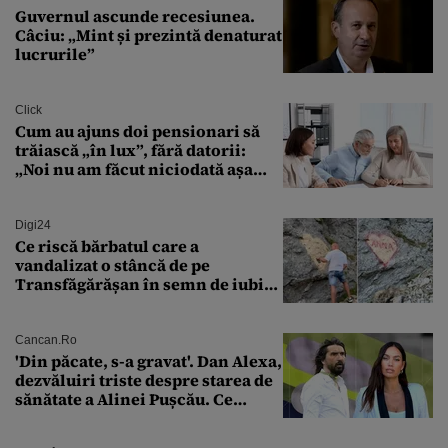
Guvernul ascunde recesiunea.
Câciu: „Mint și prezintă denaturat
lucrurile”
Click
Cum au ajuns doi pensionari să
trăiască „în lux”, fără datorii:
„Noi nu am făcut niciodată așa
ceva”
Digi24
Ce riscă bărbatul care a
vandalizat o stâncă de pe
Transfăgărășan în semn de iubire
față de „Anna”
Cancan.ro
'Din păcate, s-a gravat'. Dan Alexa,
dezvăluiri triste despre starea de
sănătate a Alinei Pușcău. Ce
discuție au avut cu două zile în
urmă