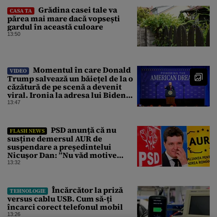
Grădina casei tale va
CASA TA
părea mai mare dacă vopsești
gardul în această culoare
13:50
Momentul în care Donald
VIDEO
Trump salvează un băiețel de la o
căzătură de pe scenă a devenit
viral. Ironia la adresa lui Biden
care a stârnit râsete
13:47
PSD anunță că nu
FLASH NEWS
susține demersul AUR de
suspendare a președintelui
Nicușor Dan: ”Nu văd motive
pentru care președintele ar trebui
13:32
suspendat”
Încărcător la priză
TEHNOLOGIE
versus cablu USB. Cum să-ți
încarci corect telefonul mobil
13:26