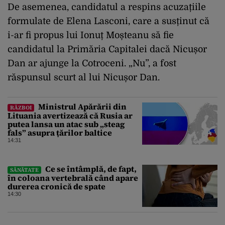
De asemenea, candidatul a respins acuzațiile
formulate de Elena Lasconi, care a susținut că
i-ar fi propus lui Ionuț Moșteanu să fie
candidatul la Primăria Capitalei dacă Nicușor
Dan ar ajunge la Cotroceni. „Nu”, a fost
răspunsul scurt al lui Nicușor Dan.
Ministrul Apărării din
RĂZBOI
Lituania avertizează că Rusia ar
putea lansa un atac sub „steag
fals” asupra țărilor baltice
14:31
Ce se întâmplă, de fapt,
SĂNĂTATE
în coloana vertebrală când apare
durerea cronică de spate
14:30