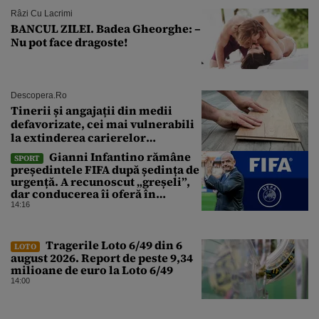
Râzi Cu Lacrimi
BANCUL ZILEI. Badea Gheorghe: –
Nu pot face dragoste!
Descopera.ro
Tinerii și angajații din medii
defavorizate, cei mai vulnerabili
la extinderea carierelor
profesionale
Gianni Infantino rămâne
SPORT
președintele FIFA după ședința de
urgență. A recunoscut „greșeli”,
dar conducerea îi oferă în
continuare sprijin
14:16
Tragerile Loto 6/49 din 6
LOTO
august 2026. Report de peste 9,34
milioane de euro la Loto 6/49
14:00