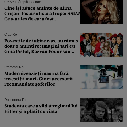
Ce Se Întâmplă Doctore
Cine își aduce aminte de Alina
Crișan, fostă solistă a trupei ASIA?
Ce s-a ales de ea: a fost
condamnată la închisoare cu
suspendare. Ce acuzații i se aduc
Ciao.ro
Poveştile de iubire care au rămas
doar o amintire! Imagini tari cu
Gina Pistol, Răzvan Fodor sau
Andra Măruţă şi foştii parteneri
Promotor.ro
Modernizează-ți mașina fără
investiții mari. Cinci accesorii
recomandate șoferilor
Descopera.ro
Studenta care a sfidat regimul lui
Hitler și a plătit cu viața