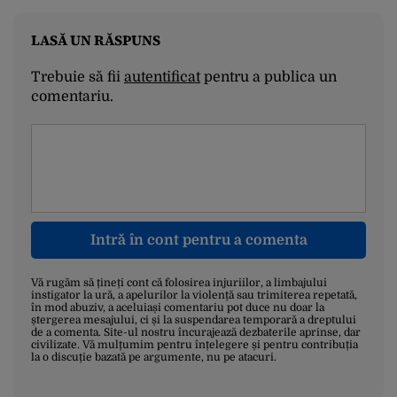
LASĂ UN RĂSPUNS
Trebuie să fii
autentificat
pentru a publica un
comentariu.
Intră în cont pentru a comenta
Vă rugăm să țineți cont că folosirea injuriilor, a limbajului
instigator la ură, a apelurilor la violență sau trimiterea repetată,
în mod abuziv, a aceluiași comentariu pot duce nu doar la
ștergerea mesajului, ci și la suspendarea temporară a dreptului
de a comenta. Site-ul nostru încurajează dezbaterile aprinse, dar
civilizate. Vă mulțumim pentru înțelegere și pentru contribuția
la o discuție bazată pe argumente, nu pe atacuri.