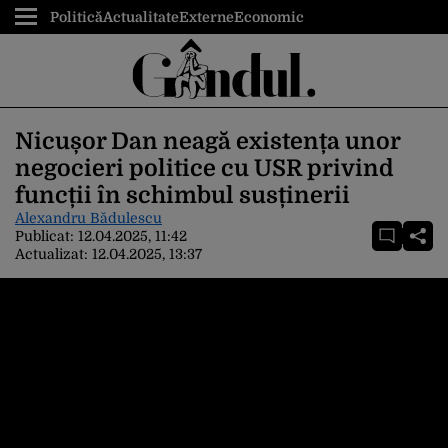
Politică
Actualitate
Externe
Economic
Nicușor Dan neagă existența unor
negocieri politice cu USR privind
funcții în schimbul susținerii
Alexandru Bădulescu
Publicat:
12.04.2025, 11:42
Actualizat:
12.04.2025, 13:37