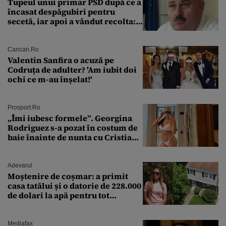
Tupeul unui primar PSD după ce a
încasat despăgubiri pentru
secetă, iar apoi a vândut recolta:
„Dar am plătit impozit pentru
banii ăia”
Cancan.ro
Valentin Sanfira o acuză pe
Codruța de adulter? 'Am iubit doi
ochi ce m-au înșelat!'
Prosport.ro
„Îmi iubesc formele”. Georgina
Rodriguez s-a pozat în costum de
baie înainte de nunta cu Cristiano
Ronaldo
Adevarul
Moștenire de coșmar: a primit
casa tatălui și o datorie de 228.000
de dolari la apă pentru tot
cartierul
Mediafax