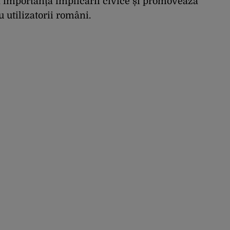
ă importanța implicării civice și promovează
 utilizatorii români.