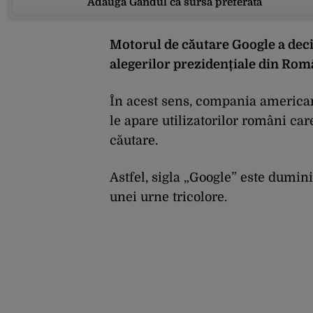
Adaugă Gândul ca sursă preferată
Motorul de căutare Google a deci
alegerilor prezidențiale din Rom
În acest sens, compania america
le apare utilizatorilor români ca
căutare.
Astfel, sigla „Google” este dumin
unei urne tricolore.