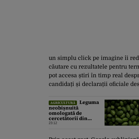
un simplu click pe imagine îi red
căutare cu rezultatele pentru term
pot accesa știri în timp real desp
candidați și declarații oficiale d
Leguma
AGRICULTURĂ
neobișnuită
omologată de
cercetătorii din
Buzău, gata de lansare
23:12
pe piață. Cum poate fi
consumată și de unde