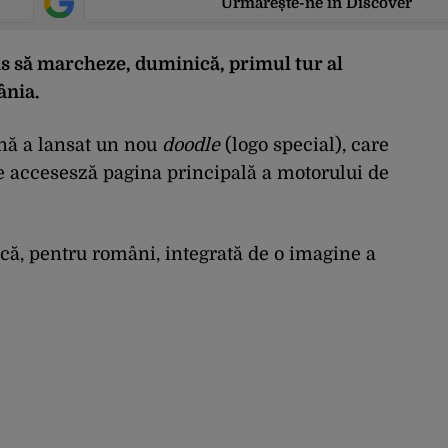
Urmărește-ne în Discover
s să marcheze, duminică, primul tur al
ânia.
nă a lansat un nou
doodle
(logo special), care
re accesesză pagina principală a motorului de
ică, pentru români, integrată de o imagine a