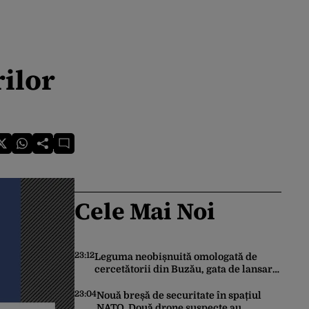
ilor
Cele Mai Noi
23:12
Leguma neobișnuită omologată de
cercetătorii din Buzău, gata de lansare
pe piață. Cum poate fi consumată și de
unde provine soiul
23:04
Nouă breșă de securitate în spațiul
NATO. Două drone suspecte au