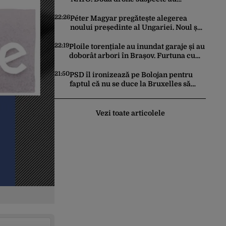
survolat o bază militară din Germania
22:26
Péter Magyar pregătește alegerea
noului președinte al Ungariei. Noul șef
al statului va fi votat marți de
Parlament
22:19
Ploile torențiale au inundat garaje și au
doborât arbori în Brașov. Furtuna cu
grindină a făcut prăpăd și în Bihor
21:50
PSD îl ironizează pe Bolojan pentru
faptul că nu se duce la Bruxelles să
negocieze deschiderea
termocentralelor: „Pentru că a dat
afară translatorii”
Vezi toate articolele