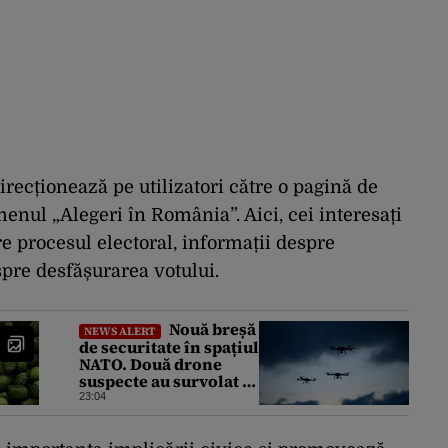
irecționează pe utilizatori către o pagină de
enul „Alegeri în România”. Aici, cei interesați
re procesul electoral, informații despre
espre desfășurarea votului.
Nouă breșă
NEWS ALERT
de securitate în spațiul
NATO. Două drone
suspecte au survolat o
bază militară din
23:04
Germania