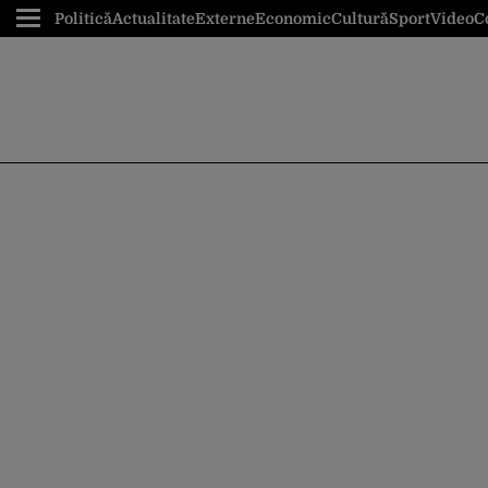
Politică
Actualitate
Externe
Economic
Cultură
Sport
Video
C