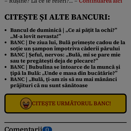
– Rușine? La ce te referi?… –
Continuarea aici
CITEȘTE ȘI ALTE BANCURI:
Bancul de duminică | „Ce ai pățit la ochi?”
„M-a lovit nevasta!”
BANC | De ziua lui, Bulă primește cadou de la
soție un șampon împotriva căderii părului
BANC | Șeful, nervos: „Bulă, mi se pare mie
sau te pregătești deja de plecare?”
BANC | Bubulina se întoarce de la muncă și
țipă la Bulă: „Unde e masa din bucătărie?”
BANC | „Bulă, ți-am zis să nu mai mănânci
prăjituri că nu sunt sănătoase
CITEȘTE URMĂTORUL BANC!
Comentarii
0