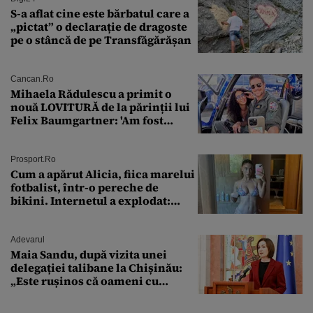
S-a aflat cine este bărbatul care a
„pictat” o declarație de dragoste
pe o stâncă de pe Transfăgărășan
Cancan.ro
Mihaela Rădulescu a primit o
nouă LOVITURĂ de la părinții lui
Felix Baumgartner: 'Am fost
ȘTEARSĂ complet din
Prosport.ro
Cum a apărut Alicia, fiica marelui
fotbalist, într-o pereche de
bikini. Internetul a explodat:
„Zeiță superbă!”
Adevarul
Maia Sandu, după vizita unei
delegației talibane la Chișinău:
„Este rușinos că oameni cu
funcții înalte nu se
documentează”