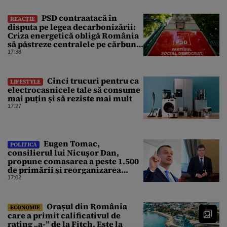
PSD contraatacă în
REACȚIE
disputa pe legea decarbonizării:
Criza energetică obligă România
să păstreze centralele pe cărbune.
Bolojan, acuzat de duplicitate
17:38
Cinci trucuri pentru ca
LIFESTYLE
electrocasnicele tale să consume
mai puțin și să reziste mai mult
17:27
Eugen Tomac,
POLITICĂ
consilierul lui Nicușor Dan,
propune comasarea a peste 1.500
de primării și reorganizarea
administrativă a județelor
17:02
Orașul din România
ECONOMIE
care a primit calificativul de
rating „a-” de la Fitch. Este la