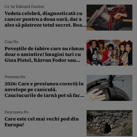
Ce Se Întâmplă Doctore
Vedeta celebră, diagnosticată cu
cancer pentru a doua oară, dar a
ales să păstreze totul secret. Boala
a fost descoperită la un control de
rutină
Ciao.ro
Poveştile de iubire care au rămas
doar o amintire! Imagini tari cu
Gina Pistol, Răzvan Fodor sau
Andra Măruţă şi foştii parteneri
Promotor.ro
2026: Care e presiunea corectă în
anvelope pe caniculă.
Cauciucurile de iarnă pot să facă
explozie la peste 40°C?
Descopera.ro
Care este cel mai vechi pod din
Europa?