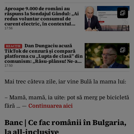
Aproape 9.000 de români au
răspuns la Sondajul Gândul: „Ai
redus voluntar consumul de
curent electric, în contextul
crizei energetice?” Rezultatul a
17:56
fost o surpriză
Dan Dungaciu acuză
REACȚIE
TikTok de cenzură și compară
platforma cu „Lupta de clasă” din
comunism: „Râsu-plânsu! Ne-am
întors de unde am plecat!”
17:50
Mai trec câteva zile, iar vine Bulă la mama lui:
– Mamă, mamă, ia uite: pot să merg pe bicicletă
fără … —
Continuarea aici
Banc | Ce fac românii în Bulgaria,
la all-inclusive