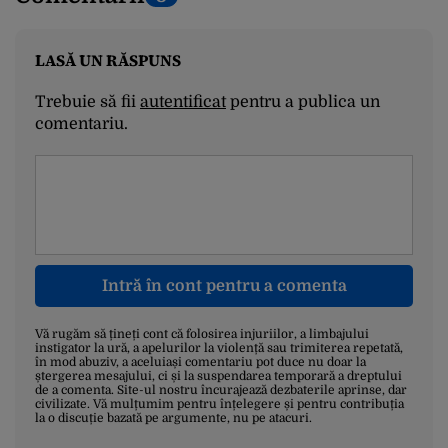
LASĂ UN RĂSPUNS
Trebuie să fii
autentificat
pentru a publica un
comentariu.
Intră în cont pentru a comenta
Vă rugăm să țineți cont că folosirea injuriilor, a limbajului
instigator la ură, a apelurilor la violență sau trimiterea repetată,
în mod abuziv, a aceluiași comentariu pot duce nu doar la
ștergerea mesajului, ci și la suspendarea temporară a dreptului
de a comenta. Site-ul nostru încurajează dezbaterile aprinse, dar
civilizate. Vă mulțumim pentru înțelegere și pentru contribuția
la o discuție bazată pe argumente, nu pe atacuri.