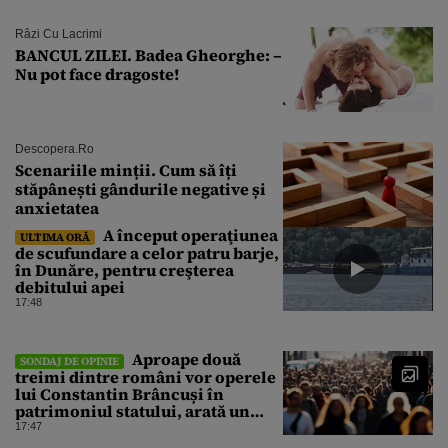
Râzi Cu Lacrimi
BANCUL ZILEI. Badea Gheorghe: –
Nu pot face dragoste!
Descopera.ro
Scenariile minții. Cum să îți
stăpânești gândurile negative și
anxietatea
A început operaţiunea
ULTIMA ORĂ
de scufundare a celor patru barje,
în Dunăre, pentru creşterea
debitului apei
17:48
Aproape două
SONDAJ DE OPINIE
treimi dintre români vor operele
lui Constantin Brâncuși în
patrimoniul statului, arată un
sondaj
17:47