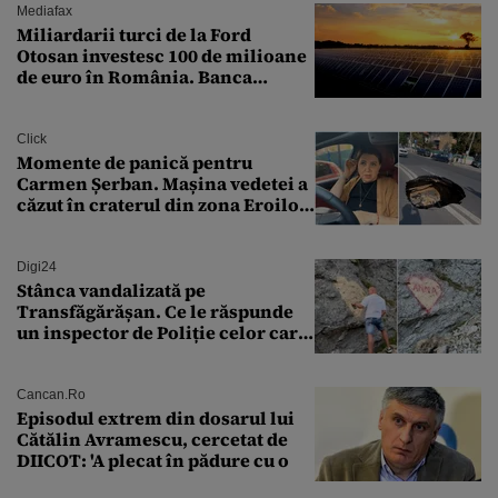
Mediafax
Miliardarii turci de la Ford
Otosan investesc 100 de milioane
de euro în România. Banca
Transilvania le acordă o
finanțare uriașă
Click
Momente de panică pentru
Carmen Șerban. Mașina vedetei a
căzut în craterul din zona Eroilor:
„M-am speriat foarte tare”
Digi24
Stânca vandalizată pe
Transfăgărășan. Ce le răspunde
un inspector de Poliție celor care
întreabă: „Dar ce a făcut?”
Cancan.ro
Episodul extrem din dosarul lui
Cătălin Avramescu, cercetat de
DIICOT: 'A plecat în pădure cu o