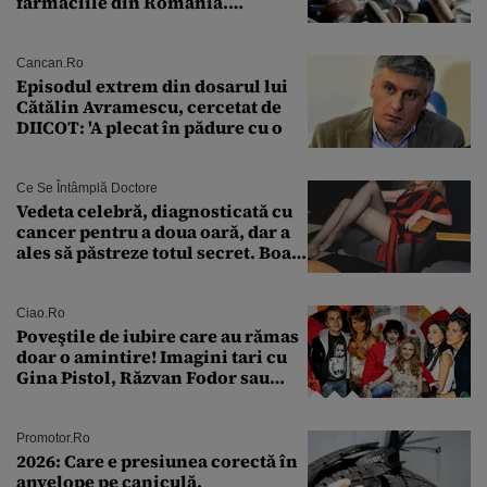
farmaciile din România.
Explicația dată de Agenția
Națională a Medicamentului
Cancan.ro
Episodul extrem din dosarul lui
Cătălin Avramescu, cercetat de
DIICOT: 'A plecat în pădure cu o
Ce Se Întâmplă Doctore
Vedeta celebră, diagnosticată cu
cancer pentru a doua oară, dar a
ales să păstreze totul secret. Boala
a fost descoperită la un control de
rutină
Ciao.ro
Poveştile de iubire care au rămas
doar o amintire! Imagini tari cu
Gina Pistol, Răzvan Fodor sau
Andra Măruţă şi foştii parteneri
Promotor.ro
2026: Care e presiunea corectă în
anvelope pe caniculă.