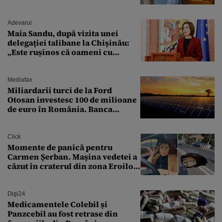
„Zeiță superbă!”
Adevarul
Maia Sandu, după vizita unei
delegației talibane la Chișinău:
„Este rușinos că oameni cu
funcții înalte nu se
documentează”
Mediafax
Miliardarii turci de la Ford
Otosan investesc 100 de milioane
de euro în România. Banca
Transilvania le acordă o
finanțare uriașă
Click
Momente de panică pentru
Carmen Șerban. Mașina vedetei a
căzut în craterul din zona Eroilor:
„M-am speriat foarte tare”
Digi24
Medicamentele Colebil și
Panzcebil au fost retrase din