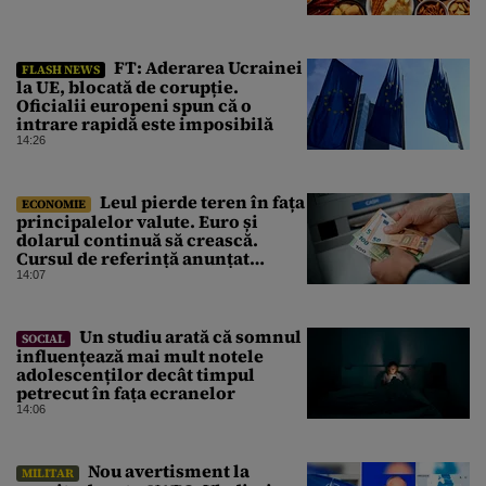
FT: Aderarea Ucrainei
FLASH NEWS
la UE, blocată de corupție.
Oficialii europeni spun că o
intrare rapidă este imposibilă
14:26
Leul pierde teren în fața
ECONOMIE
principalelor valute. Euro și
dolarul continuă să crească.
Cursul de referință anunțat
pentru vineri de BNR
14:07
Un studiu arată că somnul
SOCIAL
influențează mai mult notele
adolescenților decât timpul
petrecut în fața ecranelor
14:06
Nou avertisment la
MILITAR