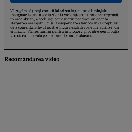
Vă rugăm să țineți cont că folosirea injuriilor, a limbajului
instigator la ură, a apelurilor la violență sau trimiterea repetată,
în mod abuziv, a aceluiași comentariu pot duce nu doar la
ștergerea mesajului, ci și la suspendarea temporară a dreptului
de a comenta. Site-ul nostru încurajează dezbaterile aprinse, dar
civilizate. Vă mulțumim pentru înțelegere și pentru contribuția
la o discuție bazată pe argumente, nu pe atacuri.
Recomandarea video