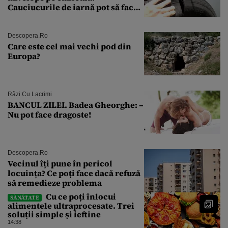
Cauciucurile de iarnă pot să facă
explozie la peste 40°C?
Descopera.ro
Care este cel mai vechi pod din
Europa?
Râzi Cu Lacrimi
BANCUL ZILEI. Badea Gheorghe: –
Nu pot face dragoste!
Descopera.ro
Vecinul îți pune în pericol
locuința? Ce poți face dacă refuză
să remedieze problema
Cu ce poți înlocui
SĂNĂTATE
alimentele ultraprocesate. Trei
soluții simple și ieftine
14:38