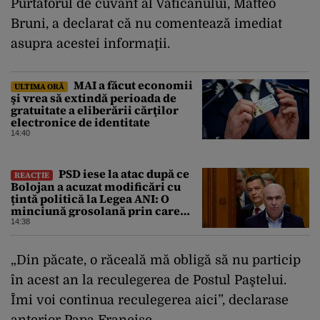
Purtătorul de cuvânt al Vaticanului, Matteo
Bruni, a declarat că nu comentează imediat
asupra acestei informaţii.
MAI a făcut economii
ULTIMA ORĂ
şi vrea să extindă perioada de
gratuitate a eliberării cărţilor
electronice de identitate
14:40
PSD iese la atac după ce
REACȚIE
Bolojan a acuzat modificări cu
țintă politică la Legea ANI: O
minciună grosolană prin care
încearcă să acopere culpa PNL-
14:38
USR
„Din păcate, o răceală mă obligă să nu particip
în acest an la reculegerea de Postul Paştelui.
Îmi voi continua reculegerea aici”, declarase
anterior Papa Francisc.