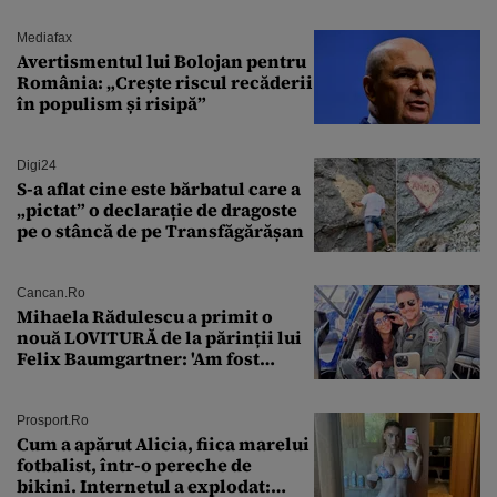
Mediafax
Avertismentul lui Bolojan pentru
România: „Crește riscul recăderii
în populism și risipă”
Digi24
S-a aflat cine este bărbatul care a
„pictat” o declarație de dragoste
pe o stâncă de pe Transfăgărășan
Cancan.ro
Mihaela Rădulescu a primit o
nouă LOVITURĂ de la părinții lui
Felix Baumgartner: 'Am fost
ȘTEARSĂ complet din
Prosport.ro
Cum a apărut Alicia, fiica marelui
fotbalist, într-o pereche de
bikini. Internetul a explodat: