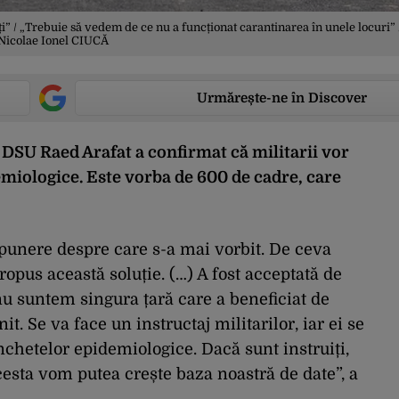
iți” / „Trebuie să vedem de ce nu a funcționat carantinarea în unele locuri” 
Nicolae Ionel CIUCĂ
Urmărește-ne în Discover
l DSU Raed Arafat a confirmat că militarii vor
emiologice. Este vorba de 600 de cadre, care
opunere despre care s-a mai vorbit. De ceva
opus această soluție. (…) A fost acceptată de
nu suntem singura țară care a beneficiat de
it. Se va face un instructaj militarilor, iar ei se
nchetelor epidemiologice. Dacă sunt instruiți,
 acesta vom putea crește baza noastră de date”, a