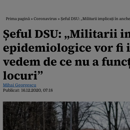
Prima pagină
»
Coronavirus
»
Șeful DSU: „Militarii implicați în anch
Șeful DSU: „Militarii i
epidemiologice vor fi i
vedem de ce nu a funcț
locuri”
Mihai Georgescu
Publicat:
16.12.2020, 07:18