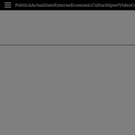
Politică
Actualitate
Externe
Economic
Cultură
Sport
Video
C