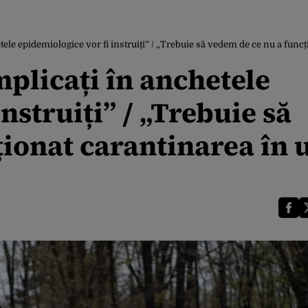
etele epidemiologice vor fi instruiți” / „Trebuie să vedem de ce nu a func
mplicați în anchetele
nstruiți” / „Trebuie să
ionat carantinarea în 