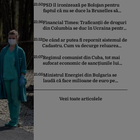
21:50
PSD îl ironizează pe Bolojan pentru
faptul că nu se duce la Bruxelles să
negocieze deschiderea
termocentralelor: „Pentru că a dat
21:36
Financial Times: Traficanții de droguri
afară translatorii”
din Columbia se duc în Ucraina pentru
a căuta expertiză în domeniul dronelor
21:12
De când ar putea fi repornit sistemul de
Cadastru. Cum va decurge reluarea
platformei E-Terra
21:07
Regimul comunist din Cuba, tot mai
sufocat economic de sancțiunile lui
Trump. Marco Rubio: „Havana nu poate
ocoli sancțiunile prin mimat reforme”
21:05
Ministrul Energiei din Bulgaria se
laudă că face milioane de euro pe
spatele crizei energetice din România.
Gândul a documentat cazul
Vezi toate articolele