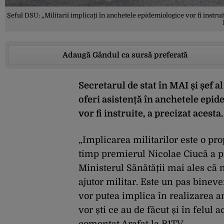
Șeful DSU: „Militarii implicați în anchetele epidemiologice vor fi instru
Adaugă Gândul ca sursă preferată
Secretarul de stat în MAI și șef a
oferi asistență în anchetele epid
vor fi instruite, a precizat acesta.
„Implicarea militarilor este o pr
timp premierul Nicolae Ciucă a pr
Ministerul Sănătății mai ales că 
ajutor militar. Este un pas bineven
vor putea implica în realizarea a
vor ști ce au de făcut și în felul