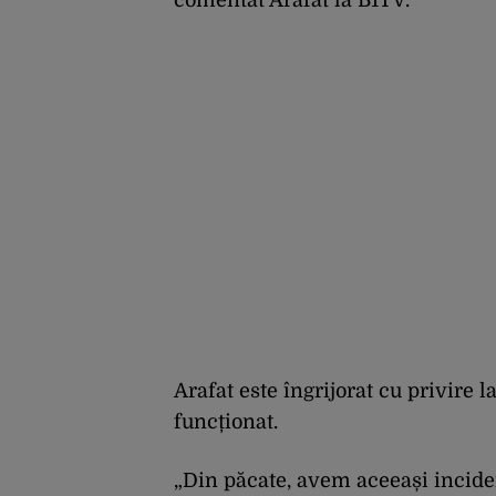
comentat Arafat la B1TV.
Arafat este îngrijorat cu privire 
funcționat.
„Din păcate, avem aceeași inciden