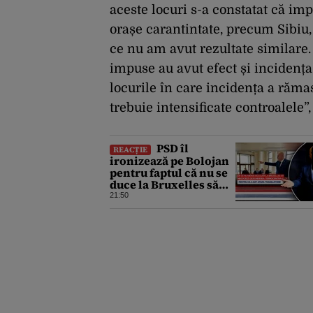
aceste locuri s-a constatat că imp
orașe carantintate, precum Sibiu
ce nu am avut rezultate similare. 
impuse au avut efect și incidența 
locurile în care incidența a rămas
trebuie intensificate controalele”,
PSD îl
REACȚIE
ironizează pe Bolojan
pentru faptul că nu se
duce la Bruxelles să
negocieze
21:50
deschiderea
termocentralelor:
„Pentru că a dat afară
translatorii”