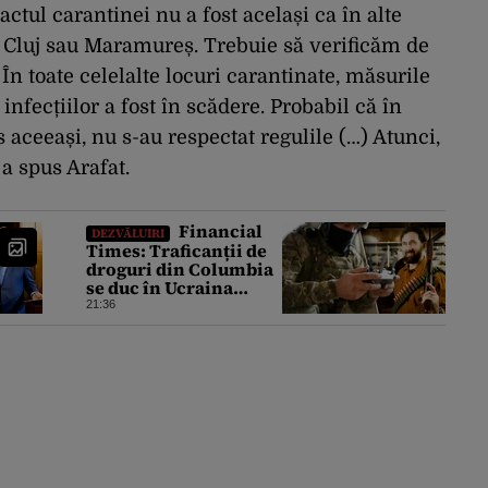
actul carantinei nu a fost același ca în alte
, Cluj sau Maramureș. Trebuie să verificăm de
În toate celelalte locuri carantinate, măsurile
infecțiilor a fost în scădere. Probabil că în
 aceeași, nu s-au respectat regulile (…) Atunci,
 a spus Arafat.
Financial
DEZVĂLUIRI
Times: Traficanții de
droguri din Columbia
se duc în Ucraina
pentru a căuta
21:36
expertiză în domeniul
dronelor