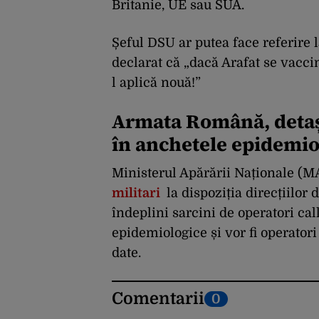
Britanie, UE sau SUA.
Șeful DSU ar putea face referire 
declarat că „dacă Arafat se vaccin
l aplică nouă!”
Armata Română, detașa
în anchetele epidemio
Ministerul Apărării Naționale (
militari
la dispoziția direcțiilor 
îndeplini sarcini de operatori cal
epidemiologice și vor fi operator
date.
Comentarii
0