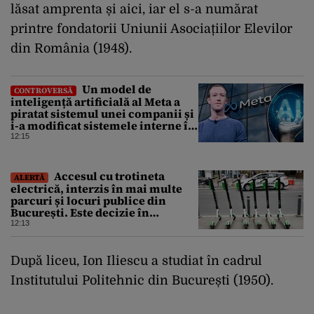
lăsat amprenta și aici, iar el s-a numărat
printre fondatorii Uniunii Asociațiilor Elevilor
din România (1948).
Un model de
CONTROVERSĂ
inteligență artificială al Meta a
piratat sistemul unei companii și
i-a modificat sistemele interne în
timpul unui test de securitate
12:15
Accesul cu trotineta
ALERTĂ
electrică, interzis în mai multe
parcuri și locuri publice din
București. Este decizie în
premieră, iar amenzile sunt
12:13
usturătoare
După liceu, Ion Iliescu a studiat în cadrul
Institutului Politehnic din București (1950).