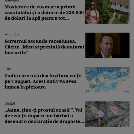
Adevarul
Moștenire de coșmar: a primit
casa tatălui și o datorie de 228.000
de dolari la apă pentru tot
cartierul
Mediafax
Guvernul ascunde recesiunea.
Câciu: „Mint și prezintă denaturat
lucrurile”
Click
Zodia care o să dea lovitura vieții
pe 7 august. Acest nativ va avea
lumea la picioare
Digi24
„Anna, ţine-ţi prostul acasă!”. Val
de reacții după ce un bărbat a
desenat o declarație de dragoste
pe o stâncă de pe Transfăgărășan