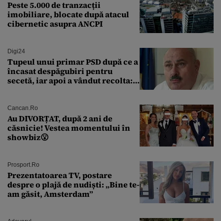
Peste 5.000 de tranzacții
imobiliare, blocate după atacul
cibernetic asupra ANCPI
Digi24
Tupeul unui primar PSD după ce a
încasat despăgubiri pentru
secetă, iar apoi a vândut recolta:
„Dar am plătit impozit pentru
banii ăia”
Cancan.ro
Au DIVORȚAT, după 2 ani de
căsnicie! Vestea momentului în
showbiz😮
Prosport.ro
Prezentatoarea TV, postare
despre o plajă de nudiști: „Bine te-
am găsit, Amsterdam”