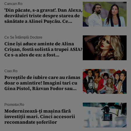
Cancan.ro
'Din păcate, s-a gravat'. Dan Alexa,
dezvăluiri triste despre starea de
sănătate a Alinei Pușcău. Ce
discuție au avut cu două zile în
urmă
Ce Se Întâmplă Doctore
Cine își aduce aminte de Alina
Crișan, fostă solistă a trupei ASIA?
Ce s-a ales de ea: a fost
condamnată la închisoare cu
suspendare. Ce acuzații i se aduc
Ciao.ro
Poveştile de iubire care au rămas
doar o amintire! Imagini tari cu
Gina Pistol, Răzvan Fodor sau
Andra Măruţă şi foştii parteneri
Promotor.ro
Modernizează-ți mașina fără
investiții mari. Cinci accesorii
recomandate șoferilor