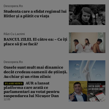
Descopera.ro
Studenta care a sfidat regimul lui
Hitler și a plătit cu viața
Râzi Cu Lacrimi
BANCUL ZILEI. El către ea: – Ce îți
place să ți se facă?
Descopera.ro
Oasele sunt mult mai dinamice
decât credeau oamenii de știință.
Au chiar și un ritm zilnic
AUR a lansat
FLASH NEWS
platforma care arată ce
parlamentari au votat pentru
suspendarea lui Nicușor Dan
12:05