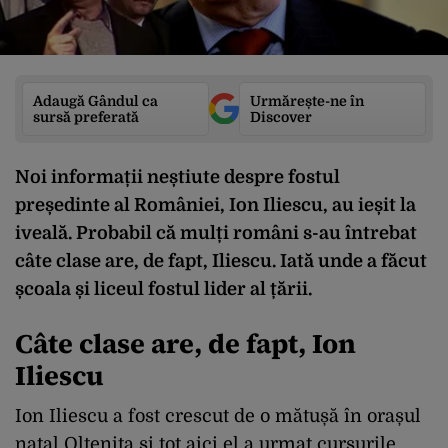
Adaugă Gândul ca
Urmărește-ne în
sursă preferată
Discover
Noi informații neștiute despre fostul
președinte al României, Ion Iliescu, au ieșit la
iveală. Probabil că mulți români s-au întrebat
câte clase are, de fapt, Iliescu. Iată unde a făcut
școala și liceul fostul lider al țării.
Câte clase are, de fapt, Ion
Iliescu
Ion Iliescu a fost crescut de o mătușă în orașul
natal Oltenița și tot aici el a urmat cursurile