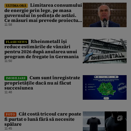
Limitarea consumului
ULTIMA ORĂ
de energie prin lege, pe masa
guvernului în ședința de astăzi.
Ce măsuri mai prevede proiectul
în caz de pandemie, cutremur sau
11:58
conflict armat
Rheinmetall își
FLASH NEWS
reduce estimările de vânzări
pentru 2026 după anularea unui
program de fregate în Germania
11:50
Cum sunt înregistrate
IMOBILIARE
proprietățile dacă nu ai făcut
succesiunea
11:48
Cât costă tricoul care poate
FOTO
fi purtat o lună fără să necesite
spălare
11:45