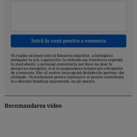
Intră în cont pentru a comenta
Vă rugăm să țineți cont că folosirea injuriilor, a limbajului
instigator la ură, a apelurilor la violență sau trimiterea repetată,
în mod abuziv, a aceluiași comentariu pot duce nu doar la
ștergerea mesajului, ci și la suspendarea temporară a dreptului
de a comenta. Site-ul nostru încurajează dezbaterile aprinse, dar
civilizate. Vă mulțumim pentru înțelegere și pentru contribuția
la o discuție bazată pe argumente, nu pe atacuri.
Recomandarea video