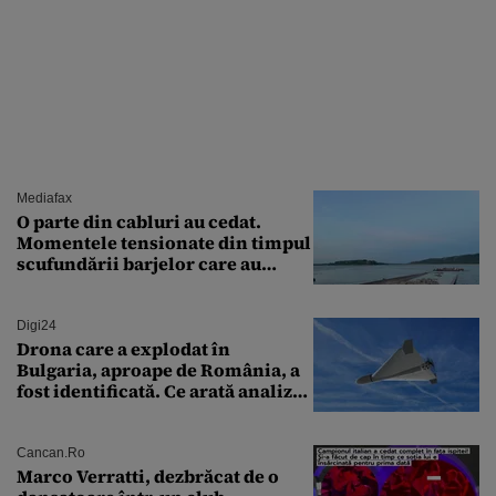
Mediafax
O parte din cabluri au cedat.
Momentele tensionate din timpul
scufundării barjelor care au
salvat Reactorul 2 de la
Cernavodă
Digi24
Drona care a explodat în
Bulgaria, aproape de România, a
fost identificată. Ce arată analiza
preliminară a epavei
Cancan.ro
Marco Verratti, dezbrăcat de o