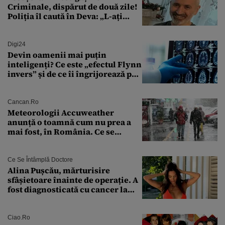
Criminale, dispărut de două zile!
Poliția îl caută în Deva: „L-ați
văzut?”
Digi24
Devin oamenii mai puțin
inteligenți? Ce este „efectul Flynn
invers” și de ce îi îngrijorează pe
cercetători
Cancan.ro
Meteorologii Accuweather
anunță o toamnă cum nu prea a
mai fost, în România. Ce se
întâmplă în septembrie,
octombrie și noiembrie 2026, în
București. Pe ce dată ninge
Ce Se Întâmplă Doctore
Alina Pușcău, mărturisire
sfâșietoare înainte de operație. A
fost diagnosticată cu cancer la
sân în metastază: „Este singurul
tratament care o să mă ajute să
îmi salvez viața”
Ciao.ro