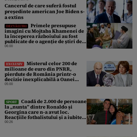
Cancerul de care suferă fostul
președinte american Joe Biden s-
a extins
Primele presupuse
DEZVĂLUIRI
imagini cu Mojtaba Khamenei de
la începerea războiului au fost
publicate de o agenție de știri de
stat din Iran
06:00
Misterul celor 200 de
EXCLUSIV
milioane de euro din PNRR,
pierdute de România printr-o
decizie inexplicabilă a Oanei
Gheorghiu. Ultima hotărâre de
05:00
guvern ar încerca să repare
greșeala vicepremierului
Coadă de 2.000 de persoane
SPORT
la „nunta” dintre Ronaldo și
Georgina care n-a avut loc.
Reacțiile fotbalistului și a iubitei
sale pe social media
00:26