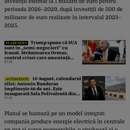
investiții estimat la 1 miliard de euro pentru
perioada 2026–2029, după investiții de 500 de
milioane de euro realizate în intervalul 2023–
2025.
Trump spune că SUA
FLASH NEWS
sunt în „semi-negocieri” cu
Iranul. Strâmtoarea Ormuz,
centrul crizei care amenință
piața mondială a petrolului
07:24
10 August, calendarul
ACTUALITATE
zilei: Antonio Banderas
împlinește 66 de ani. Este
inaugurată Sala Polivalentă din
București
07:15
Planul se bazează pe un model integrat:
compania produce energie electrică în centrale
pe gaz și surse regenerabile, o stochează și o