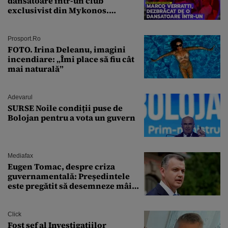
dansatoare într-un club
exclusivist din Mykonos.
Campionul italian a cedat
complet în fața ispitei!
Prosport.ro
FOTO. Irina Deleanu, imagini
incendiare: „Îmi place să fiu cât
mai naturală”
Adevarul
SURSE Noile condiții puse de
Bolojan pentru a vota un guvern
Mediafax
Eugen Tomac, despre criza
guvernamentală: Președintele
este pregătit să desemneze mâine
un candidat
Click
Fost șef al Investigațiilor