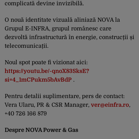
complicată devine invizibilă.
O nouă identitate vizuală aliniază NOVA la
Grupul E-INFRA, grupul românesc care
dezvoltă infrastructură în energie, construcții și
telecomunicații.
Noul spot poate fi vizionat aici:
https://youtu.be/-qnoX83SksE?
si=4_1mCPukm5bAvBdP
.
Pentru detalii suplimentare, pers de contact:
Vera Ularu, PR & CSR Manager,
ver@einfra.ro
,
+40 726 166 879
Despre NOVA Power & Gas