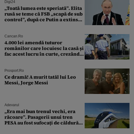
Digi24
„Toată lumea este speriată”. Elita
rusă se teme că FSB „scapă de sub
control”, după ce Putin a extins
puterea serviciului
Cancan.ro
4.000 lei amendă tuturor
românilor care locuiesc la casă și
fac acest lucru în curte, crezând
că nu îi vede nimeni
Prosport.ro
Ce dramă! A murit tatăl lui Leo
Messi, Jorge Messi
Adevarul
„Era mai bun trenul vechi, era
răcoare”. Pasagerii unui tren
PESA au fost sufocați de căldură
pe ruta București-Constanța