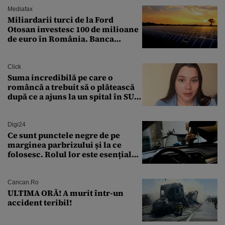
Mediafax
Miliardarii turci de la Ford
Otosan investesc 100 de milioane
de euro în România. Banca
Transilvania le acordă o
finanțare uriașă
Click
Suma incredibilă pe care o
româncă a trebuit să o plătească
după ce a ajuns la un spital în SUA:
„Asta este America”
Digi24
Ce sunt punctele negre de pe
marginea parbrizului și la ce
folosesc. Rolul lor este esențial
pentru siguranța mașinii
Cancan.ro
ULTIMA ORĂ! A murit într-un
accident teribil!