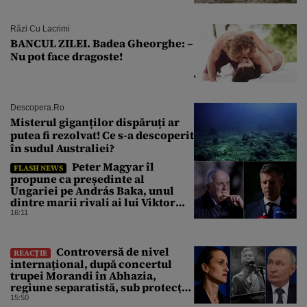
Râzi Cu Lacrimi
BANCUL ZILEI. Badea Gheorghe: –
Nu pot face dragoste!
Descopera.ro
Misterul giganților dispăruți ar
putea fi rezolvat! Ce s-a descoperit
în sudul Australiei?
Peter Magyar îl
FLASH NEWS
propune ca președinte al
Ungariei pe András Baka, unul
dintre marii rivali ai lui Viktor
Orbán
16:11
Controversă de nivel
REACȚIE
internațional, după concertul
trupei Morandi în Abhazia,
regiune separatistă, sub protecția
Rusiei
15:50