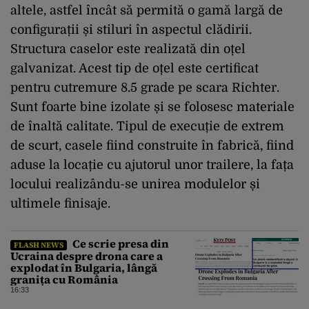
altele, astfel încât să permită o gamă largă de
configurații și stiluri în aspectul clădirii.
Structura caselor este realizată din oțel
galvanizat. Acest tip de oțel este certificat
pentru cutremure 8.5 grade pe scara Richter.
Sunt foarte bine izolate și se folosesc materiale
de înaltă calitate. Tipul de execuție de extrem
de scurt, casele fiind construite în fabrică, fiind
aduse la locație cu ajutorul unor trailere, la fața
locului realizându-se unirea modulelor și
ultimele finisaje.
Ce scrie presa din
FLASH NEWS
Ucraina despre drona care a
explodat în Bulgaria, lângă
granița cu România
16:33