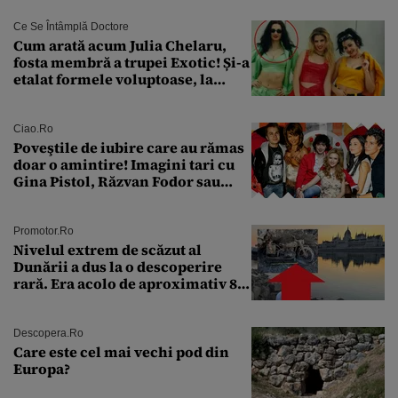
Ce Se Întâmplă Doctore
Cum arată acum Julia Chelaru,
fosta membră a trupei Exotic! Și-a
etalat formele voluptoase, la
aproape 50 de ani
Ciao.ro
Poveştile de iubire care au rămas
doar o amintire! Imagini tari cu
Gina Pistol, Răzvan Fodor sau
Andra Măruţă şi foştii parteneri
Promotor.ro
Nivelul extrem de scăzut al
Dunării a dus la o descoperire
rară. Era acolo de aproximativ 80
de ani
Descopera.ro
Care este cel mai vechi pod din
Europa?