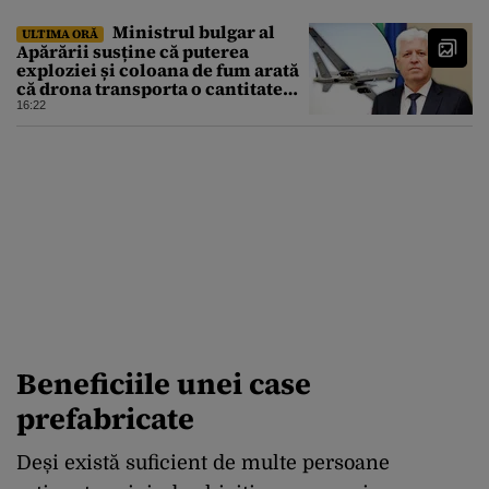
Ministrul bulgar al
ULTIMA ORĂ
Apărării susține că puterea
exploziei și coloana de fum arată
că drona transporta o cantitate
semnificativă de exploziv
16:22
Beneficiile unei case
prefabricate
Deși există suficient de multe persoane