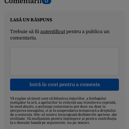
Comentarii
0
LASĂ UN RĂSPUNS
Trebuie să fii
autentificat
pentru a publica un
comentariu.
Intră în cont pentru a comenta
Vă rugăm să țineți cont că folosirea injuriilor, a limbajului
instigator la ură, a apelurilor la violență sau trimiterea repetată,
în mod abuziv, a aceluiași comentariu pot duce nu doar la
ștergerea mesajului, ci și la suspendarea temporară a dreptului
de a comenta. Site-ul nostru încurajează dezbaterile aprinse, dar
civilizate. Vă mulțumim pentru înțelegere și pentru contribuția
la o discuție bazată pe argumente, nu pe atacuri.