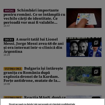
Schimbări importante
SOCIAL
pentru români. Ce se întâmplă cu
vechile cărți de identitate. Ce
perioadă vor mai fi valabile
buletinele clasice
15:47
A murit tatăl lui Lionel
DECES
Messi. Jorge Messi avea 68 de ani
și era internat într-o clinică din
Argentina
15:24
Bulgaria își întărește
ULTIMA ORĂ
granița cu România după
explozia dronei de la Kardam.
Forțe antidrone, mutate de la
frontiera cu Turcia
14:49
Reacția MApN, după ce
ULTIMA ORĂ
o dronă intrată în Bulgaria din
Nouă ne pasă ca datele tale personale să rămână confidențiale