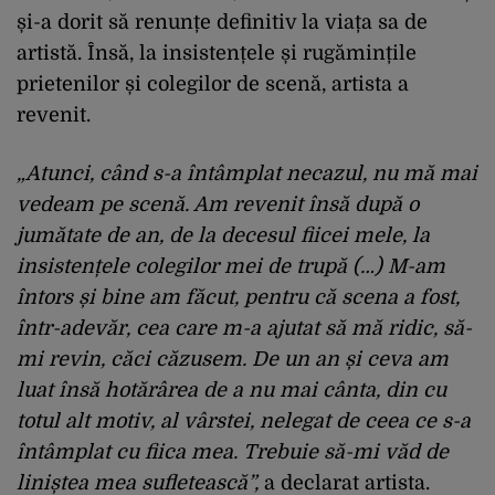
și-a dorit să renunțe definitiv la viața sa de
artistă. Însă, la insistențele și rugămințile
prietenilor și colegilor de scenă, artista a
revenit.
„Atunci, când s-a întâmplat necazul, nu mă mai
vedeam pe scenă. Am revenit însă după o
jumătate de an, de la decesul fiicei mele, la
insistențele colegilor mei de trupă (…) M-am
întors și bine am făcut, pentru că scena a fost,
într-adevăr, cea care m-a ajutat să mă ridic, să-
mi revin, căci căzusem. De un an și ceva am
luat însă hotărârea de a nu mai cânta, din cu
totul alt motiv, al vârstei, nelegat de ceea ce s-a
întâmplat cu fiica mea. Trebuie să-mi văd de
liniștea mea sufletească”,
a declarat artista.