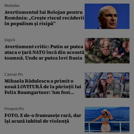
Mediafax
Avertismentul lui Bolojan pentru
România: „Crește riscul recăderii
în populism și risipă”
Digi24
Avertisment critic: Putin ar putea
ataca o țară NATO încă din această
toamnă. Unde ar putea lovi Rusia
Cancan.ro
Mihaela Rădulescu a primit o
nouă LOVITURĂ de la părinții lui
Felix Baumgartner: 'Am fost
ȘTEARSĂ complet din
Prosport.ro
FOTO. E de-o frumusețe rară, dar
își acuză iubitul de violență