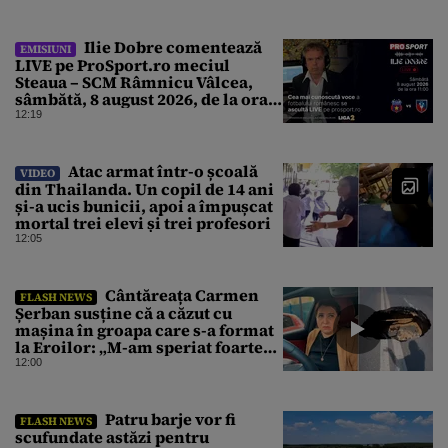
Ilie Dobre comentează
EMISIUNI
LIVE pe ProSport.ro meciul
Steaua – SCM Râmnicu Vâlcea,
sâmbătă, 8 august 2026, de la ora
11:00
12:19
Atac armat într-o școală
VIDEO
din Thailanda. Un copil de 14 ani
și-a ucis bunicii, apoi a împușcat
mortal trei elevi și trei profesori
12:05
Cântăreața Carmen
FLASH NEWS
Șerban susține că a căzut cu
mașina în groapa care s-a format
la Eroilor: „M-am speriat foarte
tare”
12:00
Patru barje vor fi
FLASH NEWS
scufundate astăzi pentru