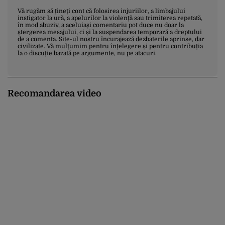
Vă rugăm să țineți cont că folosirea injuriilor, a limbajului
instigator la ură, a apelurilor la violență sau trimiterea repetată,
în mod abuziv, a aceluiași comentariu pot duce nu doar la
ștergerea mesajului, ci și la suspendarea temporară a dreptului
de a comenta. Site-ul nostru încurajează dezbaterile aprinse, dar
civilizate. Vă mulțumim pentru înțelegere și pentru contribuția
la o discuție bazată pe argumente, nu pe atacuri.
Recomandarea video