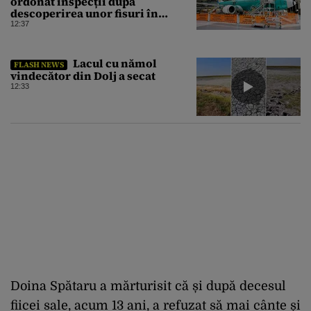
ordonat inspecții după
descoperirea unor fisuri în
structura principală a
12:37
aeronavelor
Lacul cu nămol
FLASH NEWS
vindecător din Dolj a secat
12:33
Doina Spătaru a mărturisit că și după decesul
fiicei sale, acum 13 ani, a refuzat să mai cânte și