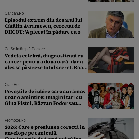
Explicația dată de Agenția
Națională a Medicamentului
Cancan.ro
Episodul extrem din dosarul lui
Cătălin Avramescu, cercetat de
DIICOT: 'A plecat în pădure cu o
Ce Se Întâmplă Doctore
Vedeta celebră, diagnosticată cu
cancer pentru a doua oară, dar a
ales să păstreze totul secret. Boala
a fost descoperită la un control de
rutină
Ciao.ro
Poveştile de iubire care au rămas
doar o amintire! Imagini tari cu
Gina Pistol, Răzvan Fodor sau
Andra Măruţă şi foştii parteneri
Promotor.ro
2026: Care e presiunea corectă în
anvelope pe caniculă.
Cauciucurile de iarnă pot să facă