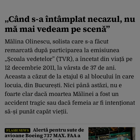
„Când s-a întâmplat necazul, nu
mă mai vedeam pe scenă”
Mălina Olinescu, solista care s-a făcut
remarcată după participarea la emisiunea
„Școala vedetelor” (TVR), a încetat din viață pe
12 decembrie 2011, la vârsta de 37 de ani.
Aceasta a căzut de la etajul 6 al blocului în care
locuia, din București. Nici până astăzi, nu e
foarte clar dacă moartea Mălinei a fost un
accident tragic sau dacă femeia ar fi intenționat
să-și punăt capăt vieții.
Alertă pentru sute de
FLASH NEWS
avioane Boeing 737 MAX. FAA a