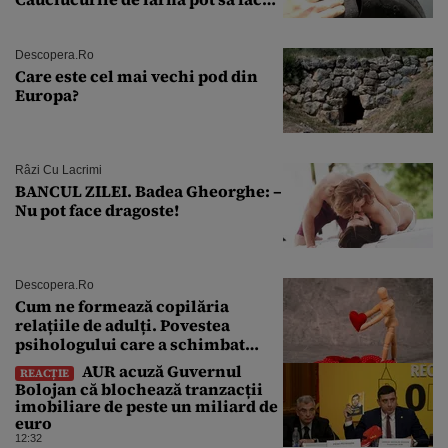
explozie la peste 40°C?
Descopera.ro
Care este cel mai vechi pod din
Europa?
Râzi Cu Lacrimi
BANCUL ZILEI. Badea Gheorghe: –
Nu pot face dragoste!
Descopera.ro
Cum ne formează copilăria
relațiile de adulți. Povestea
psihologului care a schimbat
felul în care înțelegem iubirea
AUR acuză Guvernul
REACȚIE
Bolojan că blochează tranzacții
imobiliare de peste un miliard de
euro
12:32