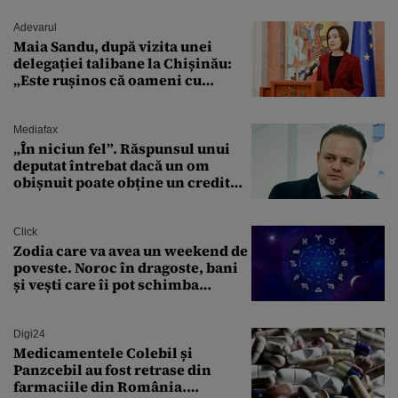
Adevarul
Maia Sandu, după vizita unei
delegației talibane la Chișinău:
„Este rușinos că oameni cu
funcții înalte nu se
documentează”
Mediafax
„În niciun fel”. Răspunsul unui
deputat întrebat dacă un om
obișnuit poate obține un credit
ipotecar
Click
Zodia care va avea un weekend de
poveste. Noroc în dragoste, bani
și vești care îi pot schimba
viitorul
Digi24
Medicamentele Colebil și
Panzcebil au fost retrase din
farmaciile din România.