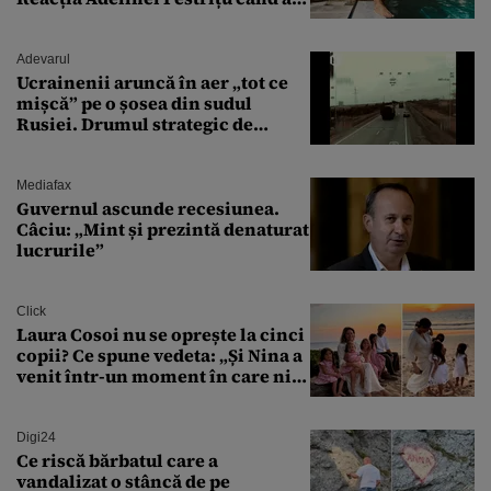
văzut-o
Adevarul
Ucrainenii aruncă în aer „tot ce
mișcă” pe o șosea din sudul
Rusiei. Drumul strategic de
aprovizionare către Crimeea este
controlat complet
Mediafax
Guvernul ascunde recesiunea.
Câciu: „Mint și prezintă denaturat
lucrurile”
Click
Laura Cosoi nu se oprește la cinci
copii? Ce spune vedeta: „Și Nina a
venit într-un moment în care nici
măcar nu mai discutam”
Digi24
Ce riscă bărbatul care a
vandalizat o stâncă de pe