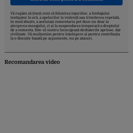
Vă rugăm să țineți cont că folosirea injuriilor, a limbajului
instigator la ură, a apelurilor la violență sau trimiterea repetată,
în mod abuziv, a aceluiași comentariu pot duce nu doar la
ștergerea mesajului, ci și la suspendarea temporară a dreptului
de a comenta. Site-ul nostru încurajează dezbaterile aprinse, dar
civilizate. Vă mulțumim pentru înțelegere și pentru contribuția
la o discuție bazată pe argumente, nu pe atacuri.
Recomandarea video