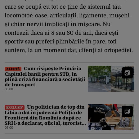
care se ocupă cu tot ce ține de sistemul tău
locomotor: oase, articulații, ligamente, mușchi
și chiar nervii implicați în mișcare. Nu
contează dacă ai 8 sau 80 de ani, dacă ești
sportiv sau preferi plimbările în parc, toți
suntem, la un moment dat, clienți ai ortopediei.
Cum risipește Primăria
ALERTĂ
Capitalei banii pentru STB, în
plină criză financiară a societății
de transport
06:00
Un politician de top din
EXCLUSIV
Libia a dat în judecată Poliția de
Frontieră din România după ce
SRI l-a declarat, oficial, terorist
ISIS
05:00