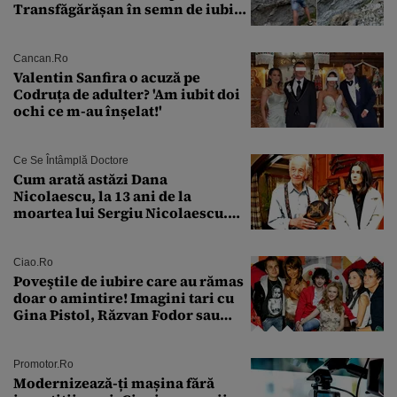
Transfăgărășan în semn de iubire
față de „Anna”
Cancan.ro
Valentin Sanfira o acuză pe
Codruța de adulter? 'Am iubit doi
ochi ce m-au înșelat!'
Ce Se Întâmplă Doctore
Cum arată astăzi Dana
Nicolaescu, la 13 ani de la
moartea lui Sergiu Nicolaescu.
Transformarea care i-a surprins
pe toți
Ciao.ro
Poveştile de iubire care au rămas
doar o amintire! Imagini tari cu
Gina Pistol, Răzvan Fodor sau
Andra Măruţă şi foştii parteneri
Promotor.ro
Modernizează-ți mașina fără