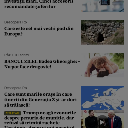
investiții mari. Cinci accesorii
recomandate șoferilor
Descopera.ro
Care este cel mai vechi pod din
Europa?
Râzi Cu Lacrimi
BANCUL ZILEI. Badea Gheorghe: –
Nu pot face dragoste!
Descopera.ro
Care sunt marile orașe în care
tinerii din Generația Z și-ar dori
să trăiască?
Trump neagă zvonurile
MILITAR
despre penuria de muniție, dar
refuză să trimită rachete
Ucrainei: „Avem și noi nevoie de