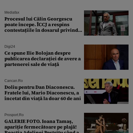
Mediafax
Procesul lui Călin Georgescu
poate începe. ÎCCJ a respins
contestațiile în dosarul privind
lovitura de stat
Digi24
Ce spune Ilie Bolojan despre
publicarea declarației de avere a
partenerei sale de viață
Cancan.ro
Doliu pentru Dan Diaconescu.
Fratele lui, Mario Diaconescu, a
încetat din viață la doar 60 de ani
Prosport.ro
GALERIE FOTO. Ioana Tamaş,
apariție fermecătoare pe plajă!
Reacția Adelinei Pestrițu când a