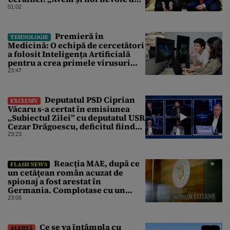
rachete”
01:02
Premieră în
TEHNOLOGIE
Medicină: O echipă de cercetători
a folosit Inteligența Artificială
pentru a crea primele virusuri
sintetice la tratarea de E.coli
23:47
Deputatul PSD Ciprian
EXCLUSIV
Văcaru s-a certat în emisiunea
„Subiectul Zilei” cu deputatul USR
Cezar Drăgoescu, deficitul fiind
motivul scandalului
23:23
Reacția MAE, după ce
FLASH NEWS
un cetăţean român acuzat de
spionaj a fost arestat în
Germania. Complotase cu un
ucrainean ca să asasineze un
23:05
producător de drone
Ce se va întâmpla cu
ALERTĂ