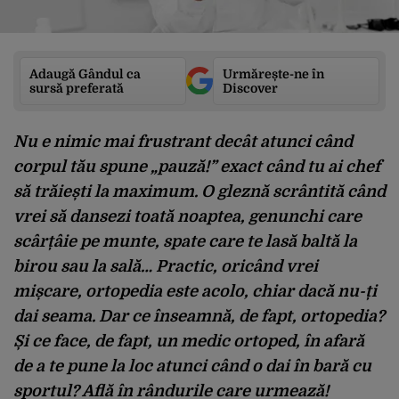
Adaugă Gândul ca
Urmărește-ne în
sursă preferată
Discover
Nu e nimic mai frustrant decât atunci când
corpul tău spune „pauză!” exact când tu ai chef
să trăiești la maximum. O gleznă scrântită când
vrei să dansezi toată noaptea, genunchi care
scârțâie pe munte, spate care te lasă baltă la
birou sau la sală… Practic, oricând vrei
mișcare, ortopedia este acolo, chiar dacă nu-ți
dai seama. Dar ce înseamnă, de fapt, ortopedia?
Și ce face, de fapt, un medic ortoped, în afară
de a te pune la loc atunci când o dai în bară cu
sportul? Află în rândurile care urmează!