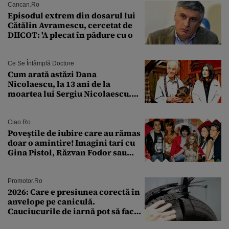
Cancan.ro
Episodul extrem din dosarul lui
Cătălin Avramescu, cercetat de
DIICOT: 'A plecat în pădure cu o
Ce Se Întâmplă Doctore
Cum arată astăzi Dana
Nicolaescu, la 13 ani de la
moartea lui Sergiu Nicolaescu.
Transformarea care i-a surprins
pe toți
Ciao.ro
Poveştile de iubire care au rămas
doar o amintire! Imagini tari cu
Gina Pistol, Răzvan Fodor sau
Andra Măruţă şi foştii parteneri
Promotor.ro
2026: Care e presiunea corectă în
anvelope pe caniculă.
Cauciucurile de iarnă pot să facă
explozie la peste 40°C?