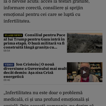
la o nevoie acută: acces la testări gratuite,
informare corectă, consiliere și sprijin
emoțional pentru cei care se luptă cu
infertilitatea.
Consiliul pentru Pace
FLASH NEWS
al lui Trump pentru Gaza intră în
prima etapă. O bază militară va fi
construită lângă granița cu
Israelul
09:54
Ion Cristoiu | O nouă
VIDEO
diversiune a Guvernului mai mult
decât demis: Așa zisa Criză
energetică
09:46
„Infertilitatea nu este doar o problemă
medicală, ci și una profund emoțională și
socială. Prin această campanie, ne dorim să