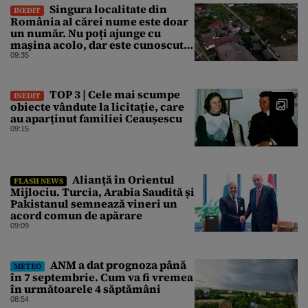
Singura localitate din
INEDIT
România al cărei nume este doar
un număr. Nu poți ajunge cu
mașina acolo, dar este cunoscută
în lumea întreagă
09:35
TOP 3 | Cele mai scumpe
INEDIT
obiecte vândute la licitație, care
au aparținut familiei Ceaușescu
09:15
Alianță în Orientul
FLASH NEWS
Mijlociu. Turcia, Arabia Saudită și
Pakistanul semnează vineri un
acord comun de apărare
09:09
ANM a dat prognoza până
METEO
în 7 septembrie. Cum va fi vremea
în următoarele 4 săptămâni
08:54