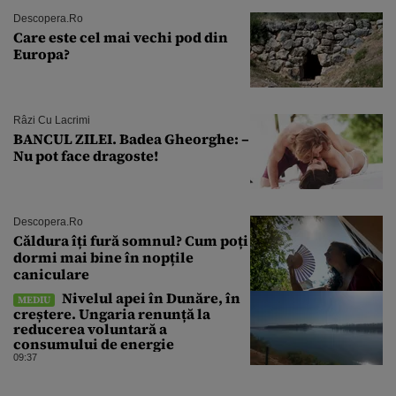
Descopera.ro
Care este cel mai vechi pod din
Europa?
Râzi Cu Lacrimi
BANCUL ZILEI. Badea Gheorghe: –
Nu pot face dragoste!
Descopera.ro
Căldura îți fură somnul? Cum poți
dormi mai bine în nopțile
caniculare
Nivelul apei în Dunăre, în
MEDIU
creștere. Ungaria renunță la
reducerea voluntară a
consumului de energie
09:37