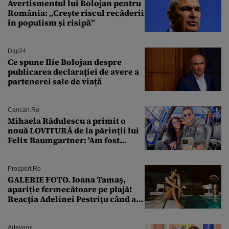
Avertismentul lui Bolojan pentru
România: „Crește riscul recăderii
în populism și risipă”
Digi24
Ce spune Ilie Bolojan despre
publicarea declarației de avere a
partenerei sale de viață
Cancan.ro
Mihaela Rădulescu a primit o
nouă LOVITURĂ de la părinții lui
Felix Baumgartner: 'Am fost
ȘTEARSĂ complet din
Prosport.ro
GALERIE FOTO. Ioana Tamaş,
apariție fermecătoare pe plajă!
Reacția Adelinei Pestrițu când a
văzut-o
Adevarul