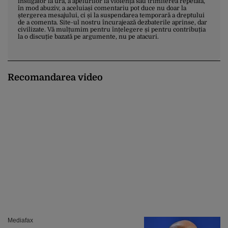
instigator la ură, a apelurilor la violență sau trimiterea repetată,
în mod abuziv, a aceluiași comentariu pot duce nu doar la
ștergerea mesajului, ci și la suspendarea temporară a dreptului
de a comenta. Site-ul nostru încurajează dezbaterile aprinse, dar
civilizate. Vă mulțumim pentru înțelegere și pentru contribuția
la o discuție bazată pe argumente, nu pe atacuri.
Recomandarea video
Mediafax