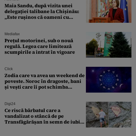
Maia Sandu, după vizita unei
delegației talibane la Chișinău:
„Este rușinos că oameni cu
funcții înalte nu se
documentează”
Mediafax
Prețul motorinei, sub o nouă
regulă. Legea care limitează
scumpirile a intrat în vigoare
Click
Zodia care va avea un weekend de
poveste. Noroc în dragoste, bani
și vești care îi pot schimba
viitorul
Digi24
Ce riscă bărbatul care a
vandalizat o stâncă de pe
Transfăgărășan în semn de iubire
față de „Anna”