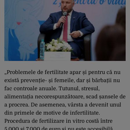
„Problemele de fertilitate apar și pentru că nu
există prevenție- și femeile, dar și bărbații nu
fac controale anuale. Tutunul, stresul,
alimentația necorespunzătoare, scad șansele de
a procrea. De asemenea, vârsta a devenit unul
din primele de motive de infertilitate.
Procedura de fertilizare in vitro costă între
5.000 și 7.000 de euro și nu este accesibilă