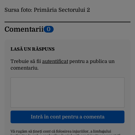
Sursa foto: Primăria Sectorului 2
Comentarii
0
LASĂ UN RĂSPUNS
Trebuie să fii
autentificat
pentru a publica un
comentariu.
Intră în cont pentru a comenta
Vă rugăm să țineți cont că folosirea injuriilor, a limbajului