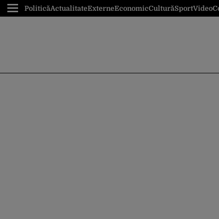
Politică
Actualitate
Externe
Economic
Cultură
Sport
Video
C