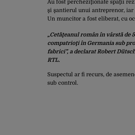
Au fost percheziţionate spaţii re
şi şantierul unui antreprenor, iar
Un muncitor a fost eliberat, cu oc
„Cetăţeanul român în vârstă de 52
compatrioţi în Germania sub promi
fabrici”, a declarat Robert Dütsch
RTL.
Suspectul ar fi recurs, de asemene
sub control.