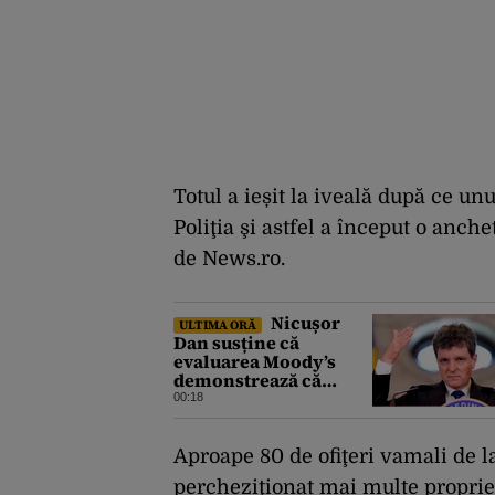
Totul a ieșit la iveală după ce unu
Poliţia şi astfel a început o anch
de News.ro.
Nicușor
ULTIMA ORĂ
Dan susține că
evaluarea Moody’s
demonstrează că
România a făcut pașii
00:18
necesari pentru a
menține încrederea
investitorilor: „Totuși,
Aproape 80 de ofiţeri vamali de l
perspectiva rămâne
percheziţionat mai multe propriet
rezervată”