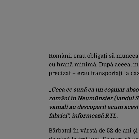
Românii erau obligaţi să munceasc
cu hrană minimă. După aceea, mu
precizat – erau transportaţi la caz
„Ceea ce sună ca un coşmar absolu
români în Neumünster (landul Sch
vamali au descoperit acum aceste
fabrici”, informează RTL.
Bărbatul în vârstă de 52 de ani ş