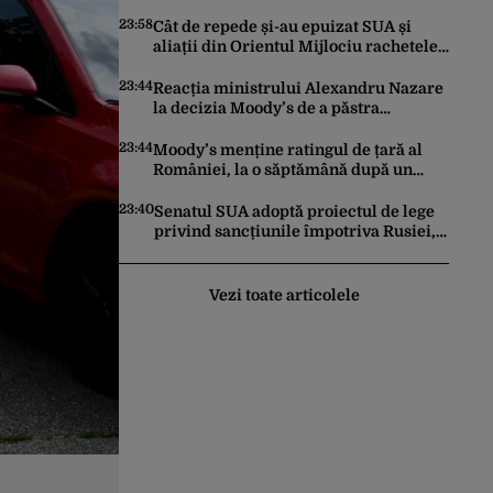
făcut pașii necesari pentru a menține
încrederea investitorilor: „Totuși,
23:58
Cât de repede și-au epuizat SUA și
perspectiva rămâne rezervată”
aliații din Orientul Mijlociu rachetele
în conflictul cu Iranul
23:44
Reacția ministrului Alexandru Nazare
la decizia Moody’s de a păstra
România recomandată investitorilor:
„Este un răgaz, dar în niciun caz un
23:44
Moody’s menține ratingul de țară al
motiv de relaxare”
României, la o săptămână după un
raport similar al agenției Fitch. Lipsa
unui guvern cu puteri depline,
23:40
Senatul SUA adoptă proiectul de lege
principala vulnerabilitate din raport
privind sancțiunile împotriva Rusiei,
promovat de omul lui Trump
Vezi toate articolele