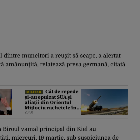
l dintre muncitori a reuşit să scape, a alertat
etă amănunțită, relatează presa germană, citată
Cât de repede
MILITAR
și-au epuizat SUA și
aliații din Orientul
Mijlociu rachetele în
conflictul cu Iranul
23:58
a Biroul vamal principal din Kiel au
ăţi, miercuri, 19 martie, sub suspiciunea de