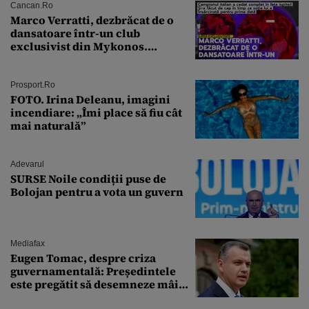
Cancan.ro
Marco Verratti, dezbrăcat de o
dansatoare într-un club
exclusivist din Mykonos.
Campionul italian a cedat
complet în fața ispitei!
Prosport.ro
FOTO. Irina Deleanu, imagini
incendiare: „Îmi place să fiu cât
mai naturală”
Adevarul
SURSE Noile condiții puse de
Bolojan pentru a vota un guvern
Mediafax
Eugen Tomac, despre criza
guvernamentală: Președintele
este pregătit să desemneze mâine
un candidat