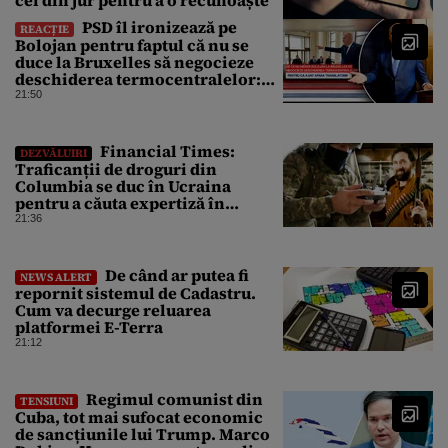
PSD îl ironizează pe
REACȚIE
Bolojan pentru faptul că nu se
duce la Bruxelles să negocieze
deschiderea termocentralelor:
„Pentru că a dat afară
21:50
translatorii”
Financial Times:
DEZVĂLUIRI
Traficanții de droguri din
Columbia se duc în Ucraina
pentru a căuta expertiză în
domeniul dronelor
21:36
De când ar putea fi
NEWS ALERT
repornit sistemul de Cadastru.
Cum va decurge reluarea
platformei E-Terra
21:12
Regimul comunist din
TENSIUNI
Cuba, tot mai sufocat economic
de sancțiunile lui Trump. Marco