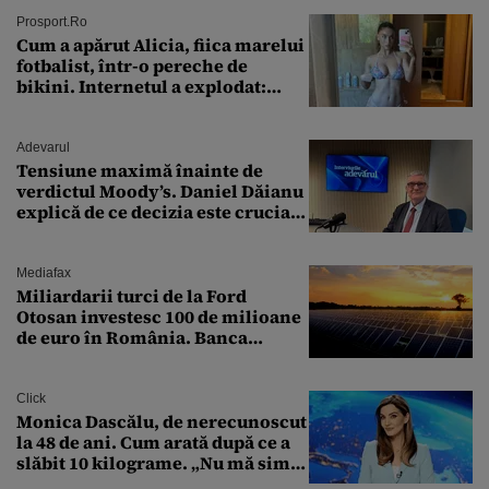
Prosport.ro
Cum a apărut Alicia, fiica marelui
fotbalist, într-o pereche de
bikini. Internetul a explodat:
„Zeiță superbă!”
Adevarul
Tensiune maximă înainte de
verdictul Moody’s. Daniel Dăianu
explică de ce decizia este crucială
pentru economia României
Mediafax
Miliardarii turci de la Ford
Otosan investesc 100 de milioane
de euro în România. Banca
Transilvania le acordă o
finanțare uriașă
Click
Monica Dascălu, de nerecunoscut
la 48 de ani. Cum arată după ce a
slăbit 10 kilograme. „Nu mă simt
bine în această perioadă”