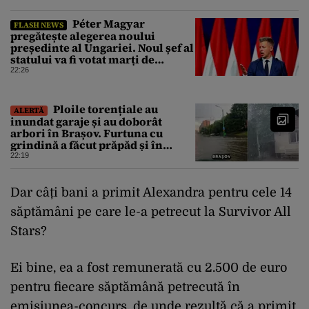
Péter Magyar
FLASH NEWS
pregătește alegerea noului
președinte al Ungariei. Noul șef al
statului va fi votat marți de
Parlament
22:26
Ploile torențiale au
ALERTĂ
inundat garaje și au doborât
arbori în Brașov. Furtuna cu
grindină a făcut prăpăd și în
Bihor
22:19
Dar câți bani a primit Alexandra pentru cele 14
săptămâni pe care le-a petrecut la Survivor All
Stars?
Ei bine, ea a fost remunerată cu 2.500 de euro
pentru fiecare săptămână petrecută în
emisiunea-concurs, de unde rezultă că a primit