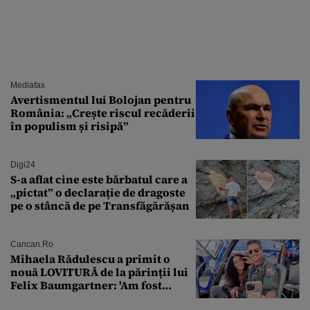
Mediafax
Avertismentul lui Bolojan pentru
România: „Crește riscul recăderii
în populism și risipă”
Digi24
S-a aflat cine este bărbatul care a
„pictat” o declarație de dragoste
pe o stâncă de pe Transfăgărășan
Cancan.ro
Mihaela Rădulescu a primit o
nouă LOVITURĂ de la părinții lui
Felix Baumgartner: 'Am fost
ȘTEARSĂ complet din