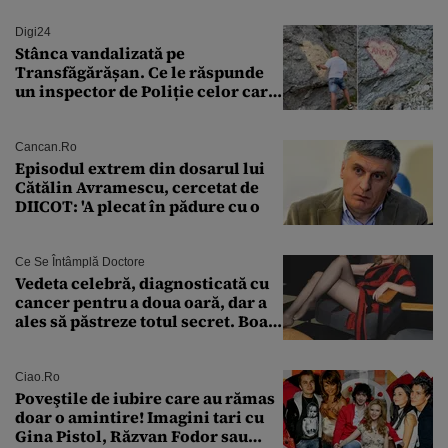
Digi24
Stânca vandalizată pe
Transfăgărășan. Ce le răspunde
un inspector de Poliție celor care
întreabă: „Dar ce a făcut?”
Cancan.ro
Episodul extrem din dosarul lui
Cătălin Avramescu, cercetat de
DIICOT: 'A plecat în pădure cu o
Ce Se Întâmplă Doctore
Vedeta celebră, diagnosticată cu
cancer pentru a doua oară, dar a
ales să păstreze totul secret. Boala
a fost descoperită la un control de
rutină
Ciao.ro
Poveştile de iubire care au rămas
doar o amintire! Imagini tari cu
Gina Pistol, Răzvan Fodor sau