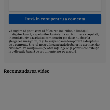
Intră în cont pentru a comenta
Vă rugăm să țineți cont că folosirea injuriilor, a limbajului
instigator la ură, a apelurilor la violență sau trimiterea repetată,
în mod abuziv, a aceluiași comentariu pot duce nu doar la
ștergerea mesajului, ci și la suspendarea temporară a dreptului
de a comenta. Site-ul nostru încurajează dezbaterile aprinse, dar
civilizate. Vă mulțumim pentru înțelegere și pentru contribuția
la o discuție bazată pe argumente, nu pe atacuri.
Recomandarea video