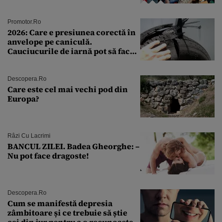
Andra Măruţă şi foştii parteneri
Promotor.ro
2026: Care e presiunea corectă în
anvelope pe caniculă.
Cauciucurile de iarnă pot să facă
explozie la peste 40°C?
Descopera.ro
Care este cel mai vechi pod din
Europa?
Râzi Cu Lacrimi
BANCUL ZILEI. Badea Gheorghe: –
Nu pot face dragoste!
Descopera.ro
Cum se manifestă depresia
zâmbitoare și ce trebuie să știe
cei din jur pentru a o recunoaște