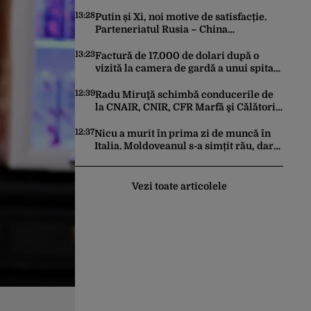
specială pentru București
13:28
Putin și Xi, noi motive de satisfacție.
Parteneriatul Rusia – China
funcționează la turație maximă,
schimburile comerciale ating niveluri
13:23
Factură de 17.000 de dolari după o
record
vizită la camera de gardă a unui spital
din SUA. Cât a plătit, de fapt, o tânără
româncă
12:39
Radu Miruţă schimbă conducerile de
la CNAIR, CNIR, CFR Marfă şi Călători
şi Metrorex
12:37
Nicu a murit în prima zi de muncă în
Italia. Moldoveanul s-a simțit rău, dar
nimeni nu a chemat ambulanța / Șase
români, anchetați
Vezi toate articolele