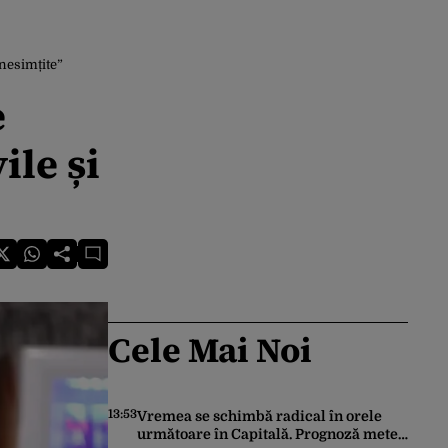
 nesimțite”
e
ile și
Cele Mai Noi
13:53
Vremea se schimbă radical în orele
următoare în Capitală. Prognoză meteo