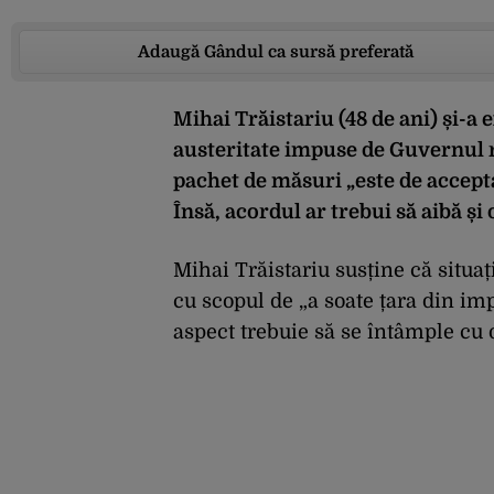
Adaugă Gândul ca sursă preferată
Mihai Trăistariu (48 de ani) și-a 
austeritate impuse de Guvernul r
pachet de măsuri „este de accepta
Însă, acordul ar trebui să aibă și 
Mihai Trăistariu susține că situați
cu scopul de „a soate țara din impa
aspect trebuie să se întâmple cu o