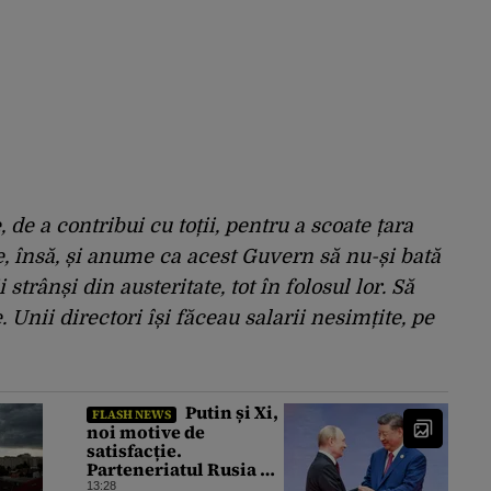
, de a contribui cu toții, pentru a scoate țara
e, însă, și anume ca acest Guvern să nu-și bată
strânși din austeritate, tot în folosul lor. Să
. Unii directori își făceau salarii nesimțite, pe
Putin și Xi,
FLASH NEWS
noi motive de
satisfacție.
Parteneriatul Rusia –
China funcționează la
13:28