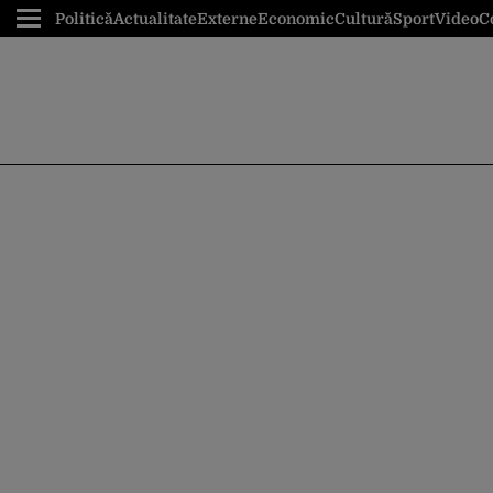
Politică
Actualitate
Externe
Economic
Cultură
Sport
Video
C