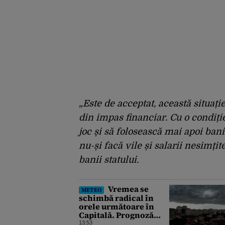
„Este de acceptat, această situație
din impas financiar. Cu o condiți
joc și să folosească mai apoi banii 
nu-și facă vile și salarii nesimțite
banii statului.
Vremea se
METEO
schimbă radical în
orele următoare în
Capitală. Prognoză
meteo specială pentru
13:53