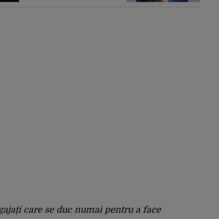
turație maximă,
schimburile
comerciale ating
niveluri record
gajați care se duc numai pentru a face