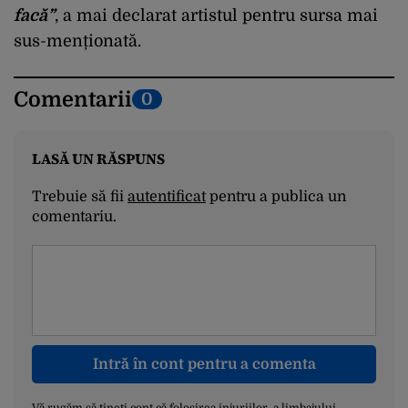
facă”
, a mai declarat artistul pentru sursa mai
sus-menționată.
Comentarii
0
LASĂ UN RĂSPUNS
Trebuie să fii
autentificat
pentru a publica un
comentariu.
Intră în cont pentru a comenta
Vă rugăm să țineți cont că folosirea injuriilor, a limbajului