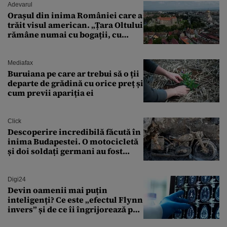
Adevarul
Orașul din inima României care a
trăit visul american. „Țara Oltului
rămâne numai cu bogații, cu
babele, cu moșnegii și cu
sărăntocii”
Mediafax
Buruiana pe care ar trebui să o ții
departe de grădină cu orice preț și
cum previi apariția ei
Click
Descoperire incredibilă făcută în
inima Budapestei. O motocicletă
și doi soldați germani au fost
găsiți în Dunăre
Digi24
Devin oamenii mai puțin
inteligenți? Ce este „efectul Flynn
invers” și de ce îi îngrijorează pe
cercetători