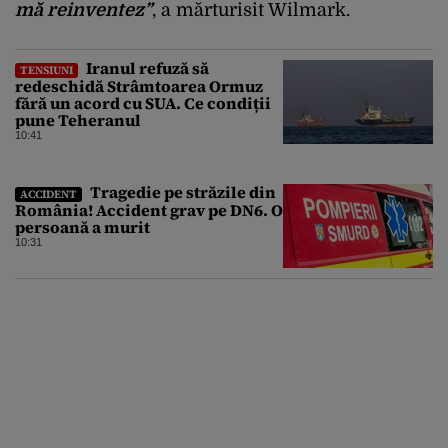
mă reinventez”
, a mărturisit Wilmark.
Iranul refuză să
TENSIUNI
redeschidă Strâmtoarea Ormuz
fără un acord cu SUA. Ce condiții
pune Teheranul
10:41
Tragedie pe străzile din
ACCIDENT
România! Accident grav pe DN6. O
persoană a murit
10:31