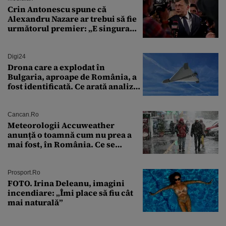
Crin Antonescu spune că
Alexandru Nazare ar trebui să fie
următorul premier: „E singura
soluție”
Digi24
Drona care a explodat în
Bulgaria, aproape de România, a
fost identificată. Ce arată analiza
preliminară a epavei
Cancan.ro
Meteorologii Accuweather
anunță o toamnă cum nu prea a
mai fost, în România. Ce se
întâmplă în septembrie,
octombrie și noiembrie 2026, în
București. Pe ce dată ninge
Prosport.ro
FOTO. Irina Deleanu, imagini
incendiare: „Îmi place să fiu cât
mai naturală”