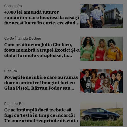
Cancan.ro
4.000 lei amendă tuturor
românilor care locuiesc la casă și
fac acest lucru în curte, crezând
că nu îi vede nimeni
Ce Se Întâmplă Doctore
Cum arată acum Julia Chelaru,
fosta membră a trupei Exotic! Și-a
etalat formele voluptoase, la
aproape 50 de ani
Ciao.ro
Poveştile de iubire care au rămas
doar o amintire! Imagini tari cu
Gina Pistol, Răzvan Fodor sau
Andra Măruţă şi foştii parteneri
Promotor.ro
Ce se întâmplă dacă trebuie să
fugi cu Tesla în timp ce încarcă?
Un atac armat reaprinde discuția