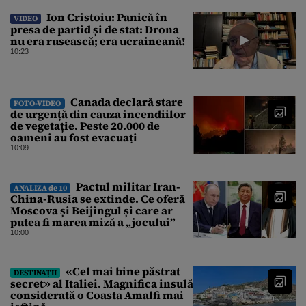
Ion Cristoiu: Panică în
VIDEO
presa de partid și de stat: Drona
nu era rusească; era ucraineană!
10:23
Canada declară stare
FOTO-VIDEO
de urgență din cauza incendiilor
de vegetație. Peste 20.000 de
oameni au fost evacuați
10:09
Pactul militar Iran-
ANALIZA de 10
China-Rusia se extinde. Ce oferă
Moscova și Beijingul și care ar
putea fi marea miză a „jocului”
10:00
«Cel mai bine păstrat
DESTINAȚII
secret» al Italiei. Magnifica insulă
considerată o Coasta Amalfi mai