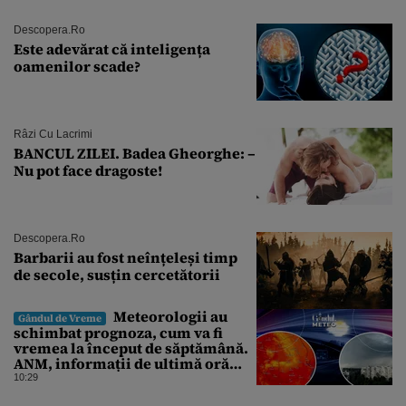
Descopera.ro
Este adevărat că inteligența
oamenilor scade?
Râzi Cu Lacrimi
BANCUL ZILEI. Badea Gheorghe: –
Nu pot face dragoste!
Descopera.ro
Barbarii au fost neînțeleși timp
de secole, susțin cercetătorii
Meteorologii au
Gândul de Vreme
schimbat prognoza, cum va fi
vremea la început de săptămână.
ANM, informații de ultimă oră
pentru Gândul
10:29