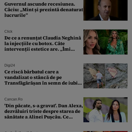
Guvernul ascunde recesiunea.
Câciu: „Mint și prezintă denaturat
lucrurile”
Click
De ce a renunțat Claudia Neghină
la injecțiile cu botox. Câte
intervenții estetice are. „Îmi
îngheață fața”
Digi24
Ce riscă bărbatul care a
vandalizat o stâncă de pe
Transfăgărășan în semn de iubire
față de „Anna”
Cancan.ro
'Din păcate, s-a gravat'. Dan Alexa,
dezvăluiri triste despre starea de
sănătate a Alinei Pușcău. Ce
discuție au avut cu două zile în
urmă