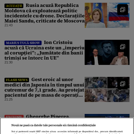
Rusia acuză Republica
ACUZAȚII
Moldova că exploatează politic
incidentele cu drone. Declarațiile
Maiei Sandu, criticate de Moscova
21:43
Ion Cristoiu
MARIUS TUCĂ SHOW
acuză că Ucraina este un „imperiu
al corupției”: „Jumătate din banii
trimiși se întorc în UE”
21:30
Gest eroic al unor
FLASH NEWS
medici din Japonia în timpul unui
cutremur de 7,1 grade. Au protejat
pacientul de pe masa de operație
cu propriile corpuri
21:25
Gheorghe Piperea,
EXCLUSIV
avertisment dur despre PNRR:
Nouă ne pasă ca datele tale personale să rămână confidențiale
„România va da înapoi banii
europeni neinvestiți în energie,
Noi și partenerii noștri
1017
stocăm și/sau accesăm informații pe dispozitivul dvs., precum identificatorii