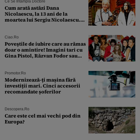
Ce Se Întâmplă Doctore
Cum arată astăzi Dana
Nicolaescu, la 13 ani de la
moartea lui Sergiu Nicolaescu.
Transformarea care i-a surprins
pe toți
Ciao.ro
Poveştile de iubire care au rămas
doar o amintire! Imagini tari cu
Gina Pistol, Răzvan Fodor sau
Andra Măruţă şi foştii parteneri
Promotor.ro
Modernizează-ți mașina fără
investiții mari. Cinci accesorii
recomandate șoferilor
Descopera.ro
Care este cel mai vechi pod din
Europa?