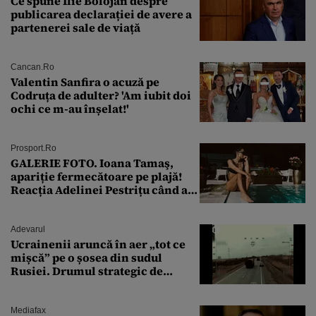
Ce spune Ilie Bolojan despre
publicarea declarației de avere a
partenerei sale de viață
Cancan.ro
Valentin Sanfira o acuză pe
Codruța de adulter? 'Am iubit doi
ochi ce m-au înșelat!'
Prosport.ro
GALERIE FOTO. Ioana Tamaş,
apariție fermecătoare pe plajă!
Reacția Adelinei Pestrițu când a
văzut-o
Adevarul
Ucrainenii aruncă în aer „tot ce
mișcă” pe o șosea din sudul
Rusiei. Drumul strategic de
aprovizionare către Crimeea este
controlat complet
Mediafax