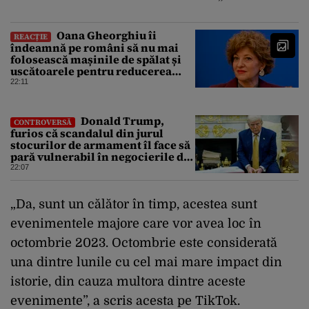
Oana Gheorghiu îi
REACȚIE
îndeamnă pe români să nu mai
folosească mașinile de spălat și
uscătoarele pentru reducerea
consumului de energie
22:11
Donald Trump,
CONTROVERSĂ
furios că scandalul din jurul
stocurilor de armament îl face să
pară vulnerabil în negocierile de
pace cu Iranul
22:07
„Da, sunt un călător în timp, acestea sunt
evenimentele majore care vor avea loc în
octombrie 2023. Octombrie este considerată
una dintre lunile cu cel mai mare impact din
istorie, din cauza multora dintre aceste
evenimente”, a scris acesta pe TikTok.