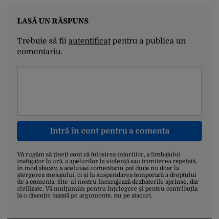
LASĂ UN RĂSPUNS
Trebuie să fii
autentificat
pentru a publica un
comentariu.
Intră în cont pentru a comenta
Vă rugăm să țineți cont că folosirea injuriilor, a limbajului
instigator la ură, a apelurilor la violență sau trimiterea repetată,
în mod abuziv, a aceluiași comentariu pot duce nu doar la
ștergerea mesajului, ci și la suspendarea temporară a dreptului
de a comenta. Site-ul nostru încurajează dezbaterile aprinse, dar
civilizate. Vă mulțumim pentru înțelegere și pentru contribuția
la o discuție bazată pe argumente, nu pe atacuri.