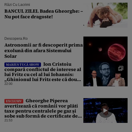
Râzi Cu Lacrimi
BANCUL ZILEI. Badea Gheorghe: –
Nu pot face dragoste!
Descopera.ro
Astronomii ar fi descoperit prima
exolună din afara Sistemului
Solar
Ion Cristoiu
MARIUS TUCĂ SHOW
compară conflictul de interese al
lui Fritz cu cel al lui Iohannis:
„Ghinionul lui Fritz este că două
instanțe l-au declarat
22:00
incompatibil”
Gheorghe Piperea
EXCLUSIV
avertizează că românii vor plăti
taxe pentru centralele pe gaz și
sobe sub formă de certificate de
CO2
21:53