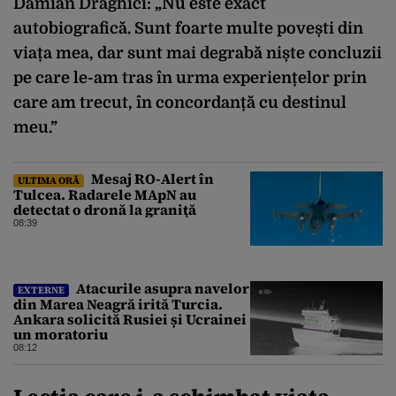
Damian Drăghici: „Nu este exact
autobiografică. Sunt foarte multe povești din
viața mea, dar sunt mai degrabă niște concluzii
pe care le-am tras în urma experiențelor prin
care am trecut, în concordanță cu destinul
meu.”
Mesaj RO-Alert în
ULTIMA ORĂ
Tulcea. Radarele MApN au
detectat o dronă la graniţă
08:39
Atacurile asupra navelor
EXTERNE
din Marea Neagră irită Turcia.
Ankara solicită Rusiei și Ucrainei
un moratoriu
08:12