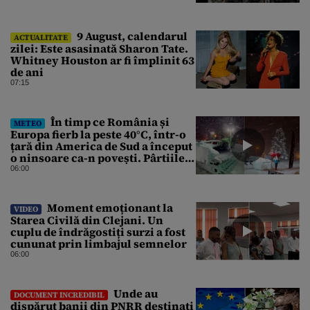
9 August, calendarul
ACTUALITATE
zilei: Este asasinată Sharon Tate.
Whitney Houston ar fi împlinit 63
de ani
07:15
În timp ce România și
METEO
Europa fierb la peste 40°C, într-o
țară din America de Sud a început
o ninsoare ca-n povești. Pârtiile
s-au umplut de schiori
06:00
Moment emoționant la
VIDEO
Starea Civilă din Clejani. Un
cuplu de îndrăgostiți surzi a fost
cununat prin limbajul semnelor
06:00
Unde au
DOCUMENT INCREDIBIL
dispărut banii din PNRR destinați