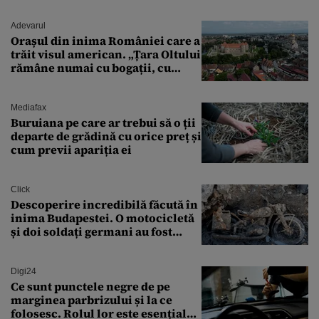
Adevarul
Orașul din inima României care a
trăit visul american. „Țara Oltului
rămâne numai cu bogații, cu
babele, cu moșnegii și cu
sărăntocii”
Mediafax
Buruiana pe care ar trebui să o ții
departe de grădină cu orice preț și
cum previi apariția ei
Click
Descoperire incredibilă făcută în
inima Budapestei. O motocicletă
și doi soldați germani au fost
găsiți în Dunăre
Digi24
Ce sunt punctele negre de pe
marginea parbrizului și la ce
folosesc. Rolul lor este esențial