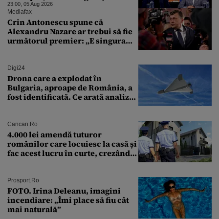
cu leucoplast”
23:00, 05 Aug 2026
Mediafax
Crin Antonescu spune că
Alexandru Nazare ar trebui să fie
următorul premier: „E singura
soluție”
Digi24
Drona care a explodat în
Bulgaria, aproape de România, a
fost identificată. Ce arată analiza
preliminară a epavei
Cancan.ro
4.000 lei amendă tuturor
românilor care locuiesc la casă și
fac acest lucru în curte, crezând
că nu îi vede nimeni
Prosport.ro
FOTO. Irina Deleanu, imagini
incendiare: „Îmi place să fiu cât
mai naturală”