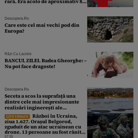
rară. Era acolo de aproximativ 80
de ani
Descopera.ro
Care este cel mai vechi pod din
Europa?
Râzi Cu Lacrimi
BANCUL ZILEI. Badea Gheorghe: –
Nu pot face dragoste!
Descopera.ro
Seceta a scos la suprafață una
dintre cele mai impresionante
realizări inginerești ale
Imperiului Roman
Război în Ucraina,
LIVE UPDATE
ziua 1.627. Orașul Belgorod,
zguduit de un atac ucrainean cu
drone. 13 persoane au fost rănite
și mai multe clădiri, incendiate
07:35