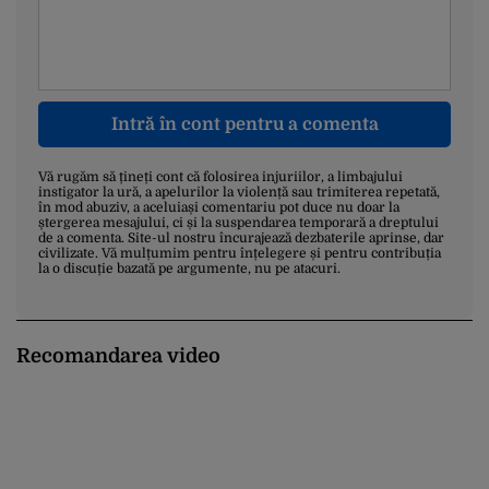
Intră în cont pentru a comenta
Vă rugăm să țineți cont că folosirea injuriilor, a limbajului
instigator la ură, a apelurilor la violență sau trimiterea repetată,
în mod abuziv, a aceluiași comentariu pot duce nu doar la
ștergerea mesajului, ci și la suspendarea temporară a dreptului
de a comenta. Site-ul nostru încurajează dezbaterile aprinse, dar
civilizate. Vă mulțumim pentru înțelegere și pentru contribuția
la o discuție bazată pe argumente, nu pe atacuri.
Recomandarea video