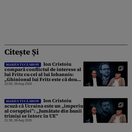
Citește Și
Ion Cristoiu
MARIUS TUCĂ SHOW
compară conflictul de interese al
lui Fritz cu cel al lui Iohannis:
„Ghinionul lui Fritz este că două
instanțe l-au declarat
22:00, 06 Aug 2026
incompatibil”
Ion Cristoiu
MARIUS TUCĂ SHOW
acuză că Ucraina este un „imperiu
al corupției”: „Jumătate din banii
trimiși se întorc în UE”
21:30, 06 Aug 2026