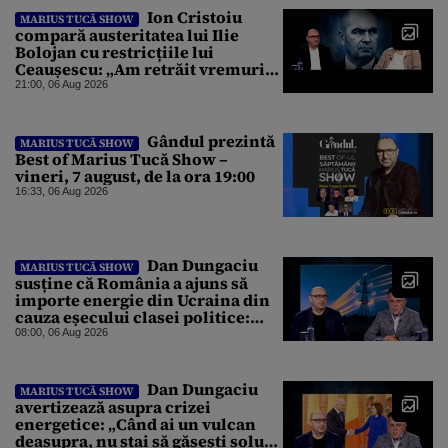
Ion Cristoiu
MARIUS TUCĂ SHOW
compară austeritatea lui Ilie
Bolojan cu restricțiile lui
Ceaușescu: „Am retrăit vremurile
tinereții”
21:00, 06 Aug 2026
Gândul prezintă
MARIUS TUCĂ SHOW
Best of Marius Tucă Show –
vineri, 7 august, de la ora 19:00
16:33, 06 Aug 2026
Dan Dungaciu
MARIUS TUCĂ SHOW
susține că România a ajuns să
importe energie din Ucraina din
cauza eșecului clasei politice:
Este bilanțul politic al ultimilor
08:00, 06 Aug 2026
ani
Dan Dungaciu
MARIUS TUCĂ SHOW
avertizează asupra crizei
energetice: „Când ai un vulcan
deasupra, nu stai să găsești soluții