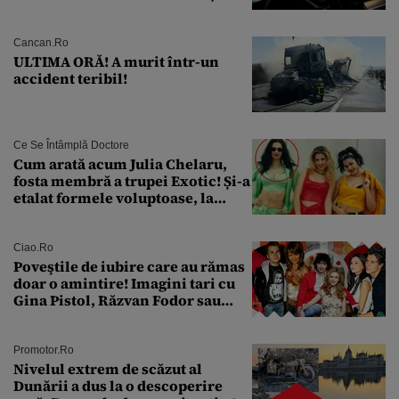
pentru siguranța mașinii
Cancan.ro
ULTIMA ORĂ! A murit într-un
accident teribil!
Ce Se Întâmplă Doctore
Cum arată acum Julia Chelaru,
fosta membră a trupei Exotic! Și-a
etalat formele voluptoase, la
aproape 50 de ani
Ciao.ro
Poveştile de iubire care au rămas
doar o amintire! Imagini tari cu
Gina Pistol, Răzvan Fodor sau
Andra Măruţă şi foştii parteneri
Promotor.ro
Nivelul extrem de scăzut al
Dunării a dus la o descoperire