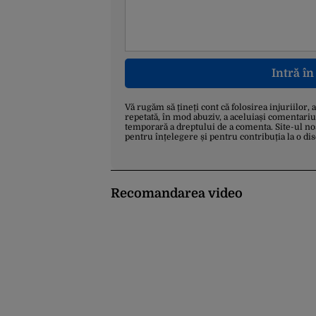
Intră î
Vă rugăm să țineți cont că folosirea injuriilor, 
repetată, în mod abuziv, a aceluiași comentariu
temporară a dreptului de a comenta. Site-ul no
pentru înțelegere și pentru contribuția la o di
Recomandarea video