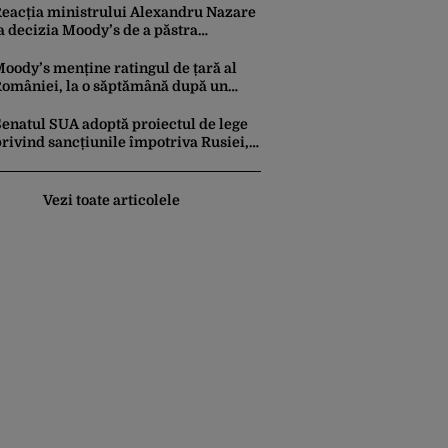
eacția ministrului Alexandru Nazare
a decizia Moody’s de a păstra
omânia recomandată investitorilor:
Este un răgaz, dar în niciun caz un
oody’s menține ratingul de țară al
otiv de relaxare”
omâniei, la o săptămână după un
aport similar al agenției Fitch. Lipsa
nui guvern cu puteri depline,
Senatul SUA adoptă proiectul de lege
rincipala vulnerabilitate din raport
rivind sancțiunile împotriva Rusiei,
promovat de omul lui Trump
Vezi toate articolele