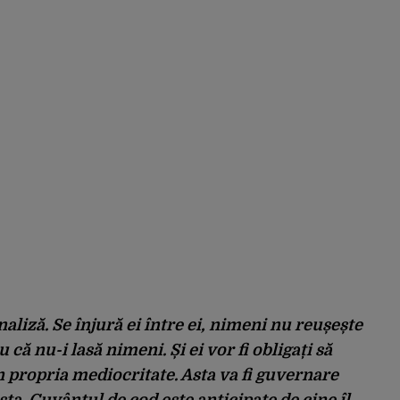
naliză. Se înjură ei între ei, nimeni nu reușește
u că nu-i lasă nimeni. Și ei vor fi obligați să
în propria mediocritate. Asta va fi guvernare
sta. Cuvântul de cod este anticipate de cine îl