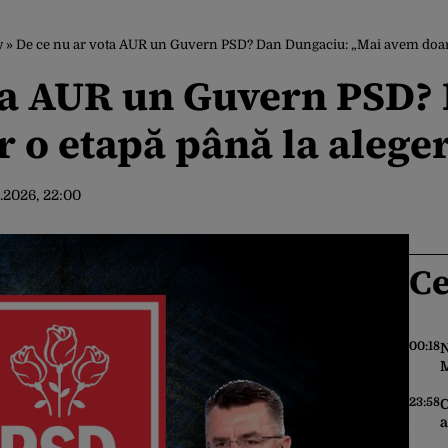
w
»
De ce nu ar vota AUR un Guvern PSD? Dan Dungaciu: „Mai avem doar o
ota AUR un Guvern PSD?
 o etapă până la aleger
.2026, 22:00
Ce
00:18
N
M
f
î
23:58
C
p
a
î