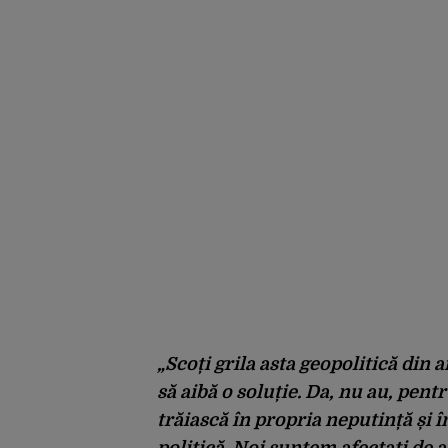
rezervată”
„Scoți grila asta geopolitică din a
să aibă o soluție. Da, nu au, pentr
trăiască în propria neputință și 
politică. Noi suntem afectați de a