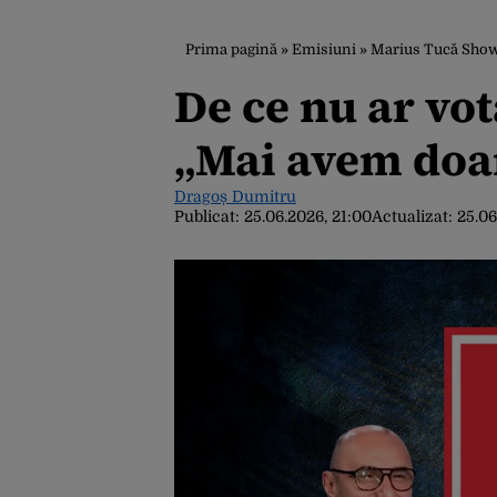
Prima pagină
»
Emisiuni
»
Marius Tucă Sho
De ce nu ar v
„Mai avem doar
Dragoș Dumitru
Publicat:
25.06.2026, 21:00
Actualizat:
25.06