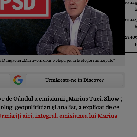
23:44
R
l
R
„
23:44
M
m
R
r
u
23:40
p
p
Dungaciu: „Mai avem doar o etapă până la alegeri anticipate”
Urmărește-ne în Discover
live de Gândul a emisiunii „Marius Tucă Show”,
log, geopolitician și analist, a explicat de ce
rmăriți aici, integral, emisiunea lui Marius