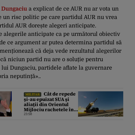
 Dungaciu
a explicat de ce AUR nu ar vota un
 un risc politic pe care partidul AUR nu vrea
rtidul AUR dorește alegeri anticipate.
e alegerile anticipate ca pe următorul obiectiv
vede ce argument ar putea determina partidul să
menționează că deja vede rezultatul alegerilor
t că niciun partid nu are o soluție pentru
t lui Dungaciu, partidele aflate la guvernare
pria neputință»..
Cât de repede
MILITAR
și-au epuizat SUA și
aliații din Orientul
Mijlociu rachetele în
conflictul cu Iranul
23:58