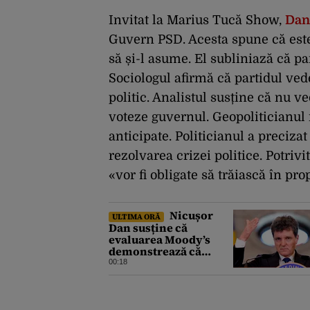
Invitat la Marius Tucă Show,
Dan
Guvern PSD. Acesta spune că este
să și-l asume. El subliniază că pa
Sociologul afirmă că partidul ved
politic. Analistul susține că nu 
voteze guvernul. Geopoliticianul 
anticipate. Politicianul a preciza
rezolvarea crizei politice. Potrivi
«vor fi obligate să trăiască în pro
Nicușor
ULTIMA ORĂ
Dan susține că
evaluarea Moody’s
demonstrează că
România a făcut pașii
00:18
necesari pentru a
menține încrederea
investitorilor: „Totuși,
perspectiva rămâne