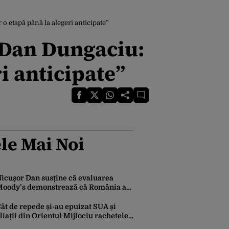
 etapă până la alegeri anticipate”
 Dan Dungaciu:
i anticipate”
le Mai Noi
icușor Dan susține că evaluarea
oody’s demonstrează că România a
ăcut pașii necesari pentru a menține
ncrederea investitorilor: „Totuși,
ât de repede și-au epuizat SUA și
erspectiva rămâne rezervată”
liații din Orientul Mijlociu rachetele
n conflictul cu Iranul