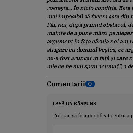
rostește… În nicio condiție. Este
mai imposibil să facem asta din
Păi, noi, după primul obstacol, de
înainte de a pune mâna pe aleger
argument în fața căruia noi am re
strigare cu domnul Veștea, ce arg
ne-a fost aruncat în față și care 
mie ce ne mai spun acuma?”, a de
Comentarii
0
LASĂ UN RĂSPUNS
Trebuie să fii
autentificat
pentru a 