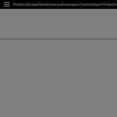
Politică
Actualitate
Externe
Economic
Cultură
Sport
Video
C