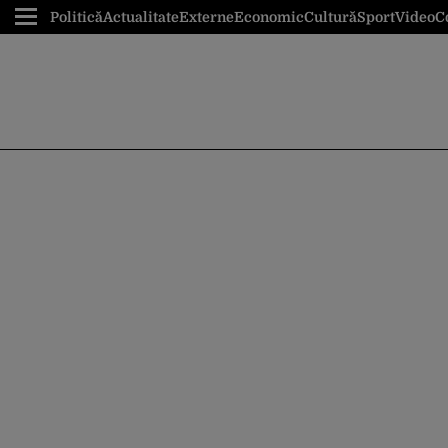
Politică
Actualitate
Externe
Economic
Cultură
Sport
Video
C