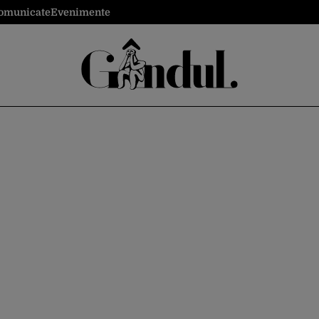
omunicate
Evenimente