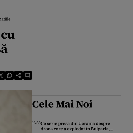
ațiile
 cu
să
Cele Mai Noi
16:33
Ce scrie presa din Ucraina despre
drona care a explodat în Bulgaria,