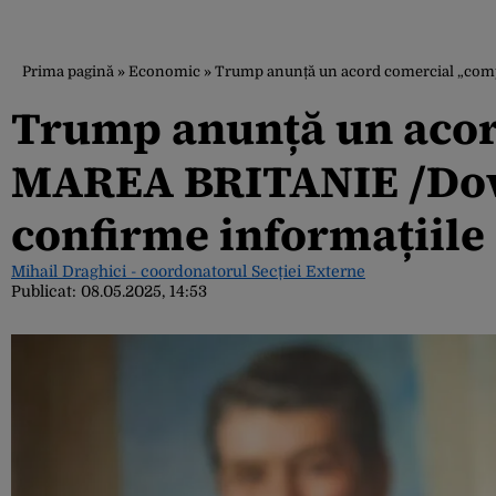
Prima pagină
»
Economic
»
Trump anunță un acord comercial „comp
Trump anunță un acor
MAREA BRITANIE /Dow
confirme informațiile
Mihail Draghici - coordonatorul Secției Externe
Publicat:
08.05.2025, 14:53