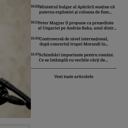
lângă granița cu România
16:22
Ministrul bulgar al Apărării susține că
puterea exploziei și coloana de fum
arată că drona transporta o cantitate
semnificativă de exploziv
16:11
Peter Magyar îl propune ca președinte
al Ungariei pe András Baka, unul dintre
marii rivali ai lui Viktor Orbán
15:50
Controversă de nivel internațional,
după concertul trupei Morandi în
Abhazia, regiune separatistă, sub
protecția Rusiei
15:47
Schimbări importante pentru români.
Ce se întâmplă cu vechile cărți de
identitate. Ce perioadă vor mai fi
valabile buletinele clasice
Vezi toate articolele