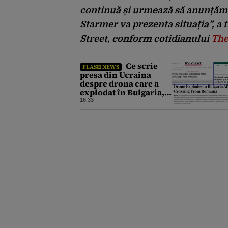
continuă și urmează să anunțăm e
Starmer va prezenta situația”, a
Street, conform cotidianului
The
Ce scrie
FLASH NEWS
presa din Ucraina
despre drona care a
explodat în Bulgaria,
lângă granița cu
16:33
România