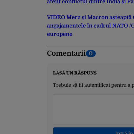
atent conflictul dintre India și P
VIDEO Merz și Macron așteaptă 
angajamentele în cadrul NATO /G
europene
Comentarii
0
LASĂ UN RĂSPUNS
Trebuie să fii
autentificat
pentru a 
Intră î