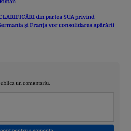
akistan
CLARIFICĂRI din partea SUA privind
ermania și Franța vor consolidarea apărării
publica un comentariu.
n cont pentru a comenta