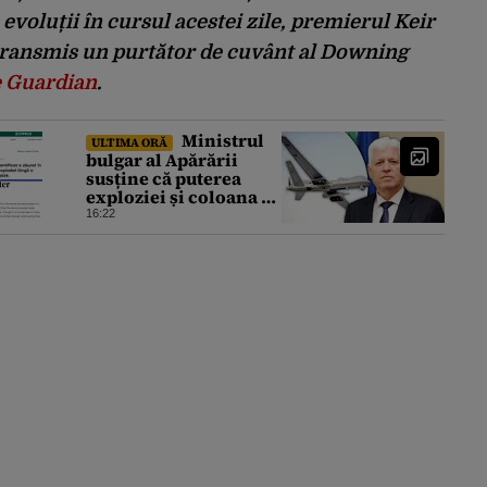
voluții în cursul acestei zile, premierul Keir
 transmis un purtător de cuvânt al Downing
 Guardian
.
Ministrul
ULTIMA ORĂ
bulgar al Apărării
susține că puterea
exploziei și coloana de
fum arată că drona
16:22
transporta o cantitate
semnificativă de
exploziv