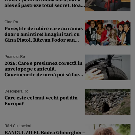
ales să păstreze totul secret. Boala
a fost descoperită la un control de
rutină
Ciao.ro
Poveştile de iubire care au rămas
doar o amintire! Imagini tari cu
Gina Pistol, Răzvan Fodor sau
Andra Măruţă şi foştii parteneri
Promotor.ro
2026: Care e presiunea corectă în
anvelope pe caniculă.
Cauciucurile de iarnă pot să facă
explozie la peste 40°C?
Descopera.ro
Care este cel mai vechi pod din
Europa?
Râzi Cu Lacrimi
BANCUL ZILEI. Badea Gheorghe: –