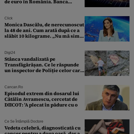
de euro în România. Banca
Transilvania le acordă o
finanțare uriașă
Click
Monica Dascălu, de nerecunoscut
la 48 de ani. Cum arată după ce a
slăbit 10 kilograme. „Nu mă simt
bine în această perioadă”
Digi24
Stânca vandalizată pe
Transfăgărășan. Ce le răspunde
un inspector de Poliție celor care
întreabă: „Dar ce a făcut?”
Cancan.ro
Episodul extrem din dosarul lui
Cătălin Avramescu, cercetat de
DIICOT: 'A plecat în pădure cu o
Ce Se Întâmplă Doctore
Vedeta celebră, diagnosticată cu
cancer pentru a doua oară, dar a