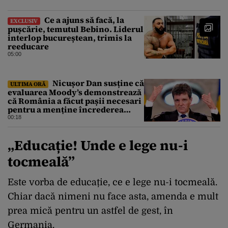
Ce a ajuns să facă, la
EXCLUSIV
pușcărie, temutul Bebino. Liderul
interlop bucureștean, trimis la
reeducare
05:00
Nicușor Dan susține că
ULTIMA ORĂ
evaluarea Moody’s demonstrează
că România a făcut pașii necesari
pentru a menține încrederea
investitorilor: „Totuși,
00:18
perspectiva rămâne rezervată”
„Educație! Unde e lege nu-i
tocmeală”
Este vorba de educație, ce e lege nu-i tocmeală.
Chiar dacă nimeni nu face asta, amenda e mult
prea mică pentru un astfel de gest, în
Germania.