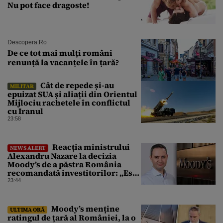
Nu pot face dragoste!
Descopera.ro
De ce tot mai mulți români
renunță la vacanțele în țară?
Cât de repede și-au
MILITAR
epuizat SUA și aliații din Orientul
Mijlociu rachetele în conflictul
cu Iranul
23:58
Reacția ministrului
NEWS ALERT
Alexandru Nazare la decizia
Moody’s de a păstra România
recomandată investitorilor: „Este
un răgaz, dar în niciun caz un
23:44
motiv de relaxare”
Moody’s menține
ULTIMA ORĂ
ratingul de țară al României, la o