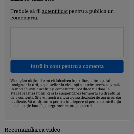
Trebuie să fii
autentificat
pentru a publica un
comentariu.
Intră în cont pentru a comenta
Vă rugăm să țineți cont că folosirea injuriilor, a limbajului
instigator la ură, a apelurilor la violență sau trimiterea repetată,
în mod abuziv, a aceluiași comentariu pot duce nu doar la
ștergerea mesajului, ci și la suspendarea temporară a dreptului
de a comenta. Site-ul nostru încurajează dezbaterile aprinse, dar
civilizate. Vă mulțumim pentru înțelegere și pentru contribuția
la o discuție bazată pe argumente, nu pe atacuri.
Recomandarea video