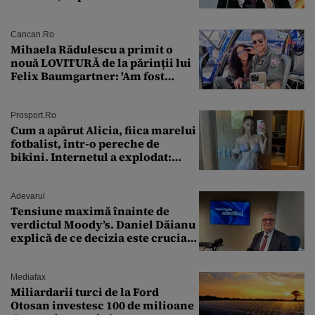
puterea serviciului
Cancan.ro
Mihaela Rădulescu a primit o
nouă LOVITURĂ de la părinții lui
Felix Baumgartner: 'Am fost
ȘTEARSĂ complet din
Prosport.ro
Cum a apărut Alicia, fiica marelui
fotbalist, într-o pereche de
bikini. Internetul a explodat:
„Zeiță superbă!”
Adevarul
Tensiune maximă înainte de
verdictul Moody’s. Daniel Dăianu
explică de ce decizia este crucială
pentru economia României
Mediafax
Miliardarii turci de la Ford
Otosan investesc 100 de milioane