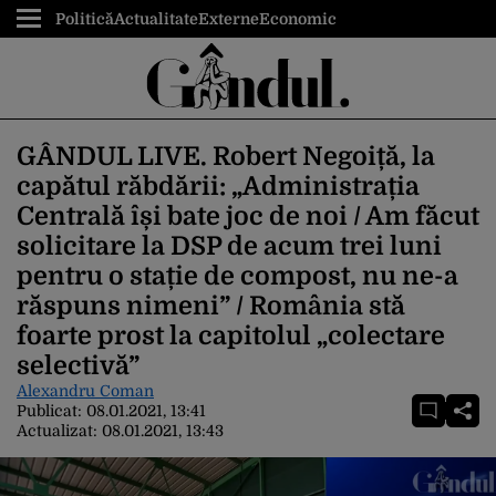
Politică
Actualitate
Externe
Economic
GÂNDUL LIVE. Robert Negoiță, la
capătul răbdării: „Administrația
Centrală își bate joc de noi / Am făcut
solicitare la DSP de acum trei luni
pentru o stație de compost, nu ne-a
răspuns nimeni” / România stă
foarte prost la capitolul „colectare
selectivă”
Alexandru Coman
Publicat:
08.01.2021, 13:41
Actualizat:
08.01.2021, 13:43