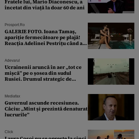
Fratele lui, Mario Diaconescu, a
încetat din viață la doar 60 de ani
Prosport.ro
GALERIE FOTO. Ioana Tamaş,
apariție fermecătoare pe plajă!
Reacția Adelinei Pestrițu când a
văzut-o
Adevarul
Ucrainenii aruncă în aer „tot ce
mișcă” pe o șosea din sudul
Rusiei. Drumul strategic de
aprovizionare către Crimeea este
controlat complet
Mediafax
Guvernul ascunde recesiunea.
Câciu: „Mint și prezintă denaturat
lucrurile”
Click
Laura Cosoi nu se oprește la cinci