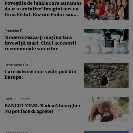
Poveştile de iubire care au rămas
doar o amintire! Imagini tari cu
Gina Pistol, Răzvan Fodor sau
Andra Măruţă şi foştii parteneri
Promotor.ro
Modernizează-ți mașina fără
investiții mari. Cinci accesorii
recomandate șoferilor
Descopera.ro
Care este cel mai vechi pod din
Europa?
Râzi Cu Lacrimi
BANCUL ZILEI. Badea Gheorghe: –
Nu pot face dragoste!