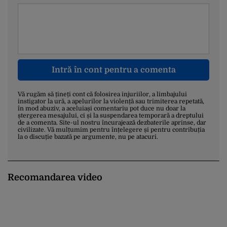
Intră în cont pentru a comenta
Vă rugăm să țineți cont că folosirea injuriilor, a limbajului
instigator la ură, a apelurilor la violență sau trimiterea repetată,
în mod abuziv, a aceluiași comentariu pot duce nu doar la
ștergerea mesajului, ci și la suspendarea temporară a dreptului
de a comenta. Site-ul nostru încurajează dezbaterile aprinse, dar
civilizate. Vă mulțumim pentru înțelegere și pentru contribuția
la o discuție bazată pe argumente, nu pe atacuri.
Recomandarea video