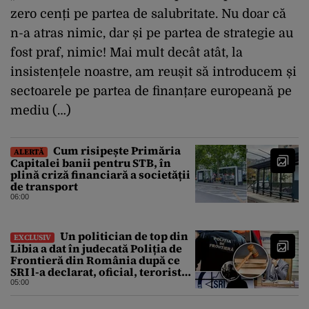
zero cenți pe partea de salubritate. Nu doar că
n-a atras nimic, dar și pe partea de strategie au
fost praf, nimic! Mai mult decât atât, la
insistențele noastre, am reușit să introducem și
sectoarele pe partea de finanțare europeană pe
mediu (…)
Cum risipește Primăria
ALERTĂ
Capitalei banii pentru STB, în
plină criză financiară a societății
de transport
06:00
Un politician de top din
EXCLUSIV
Libia a dat în judecată Poliția de
Frontieră din România după ce
SRI l-a declarat, oficial, terorist
ISIS
05:00