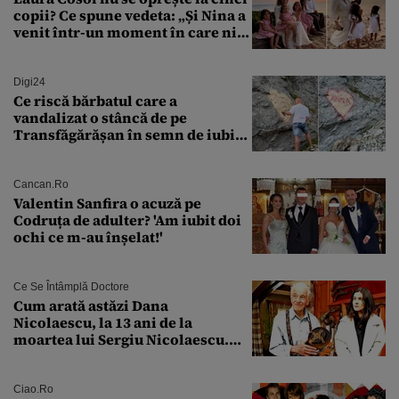
copii? Ce spune vedeta: „Și Nina a
venit într-un moment în care nici
măcar nu mai discutam”
Digi24
Ce riscă bărbatul care a
vandalizat o stâncă de pe
Transfăgărășan în semn de iubire
față de „Anna”
Cancan.ro
Valentin Sanfira o acuză pe
Codruța de adulter? 'Am iubit doi
ochi ce m-au înșelat!'
Ce Se Întâmplă Doctore
Cum arată astăzi Dana
Nicolaescu, la 13 ani de la
moartea lui Sergiu Nicolaescu.
Transformarea care i-a surprins
pe toți
Ciao.ro