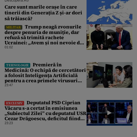
Descopera.ro
Care sunt marile orașe în care
tinerii din Generația Z și-ar dori
să trăiască?
Trump neagă zvonurile
MILITAR
despre penuria de muniție, dar
refuză să trimită rachete
Ucrainei: „Avem și noi nevoie de
rachete”
01:02
Premieră în
TEHNOLOGIE
Medicină: O echipă de cercetători
a folosit Inteligența Artificială
pentru a crea primele virusuri
sintetice la tratarea de E.coli
23:47
Deputatul PSD Ciprian
EXCLUSIV
Văcaru s-a certat în emisiunea
„Subiectul Zilei” cu deputatul USR
Cezar Drăgoescu, deficitul fiind
motivul scandalului
23:23