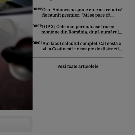
funcționează perfect. Ce se întâmplă
când afară sunt peste 35 grade Celsius
09:22
Crin Antonescu spune cine ar trebui să
fie numit premier: ”Mi se pare că
Nazare e singura soluție”
09:17
TOP 3 | Cele mai periculoase trasee
montane din România, după numărul
de morți
09:04
Am făcut calculul complet. Cât costă o
zi la Costinești + o noapte de distracție
în Nibiru
Vezi toate articolele