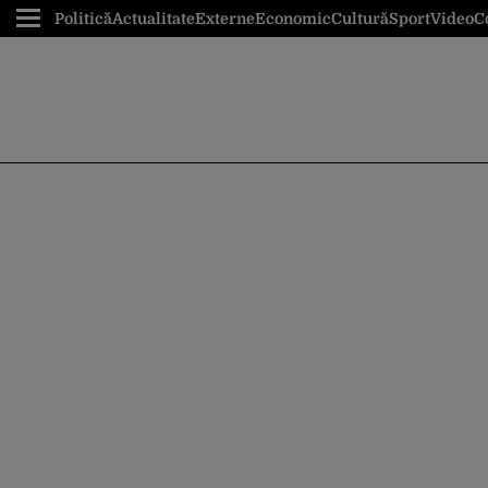
Politică
Actualitate
Externe
Economic
Cultură
Sport
Video
C