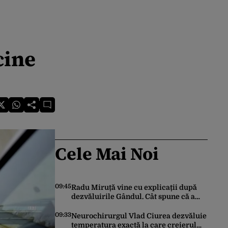
cine
Cele Mai Noi
09:45
Radu Miruță vine cu explicații după
dezvăluirile Gândul. Cât spune că a
plătit ministrul Apărării pentru
vacanța la resortul de 5 stele din
09:33
Neurochirurgul Vlad Ciurea dezvăluie
Turcia
temperatura exactă la care creierul