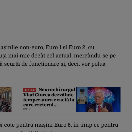
șinile non-euro, Euro 1 și Euro 2, cu
otuși mai mic decât cel actual, mergându-se pe
 scurtă de funcționare și, deci, vor polua
Neurochirurgul
UTILE
Vlad Ciurea dezvăluie
temperatura exactă la
care creierul
funcționează perfect.
09:33
Ce se întâmplă când
afară sunt peste 35
grade Celsius
i cote pentru mașini Euro 5, în timp ce pentru