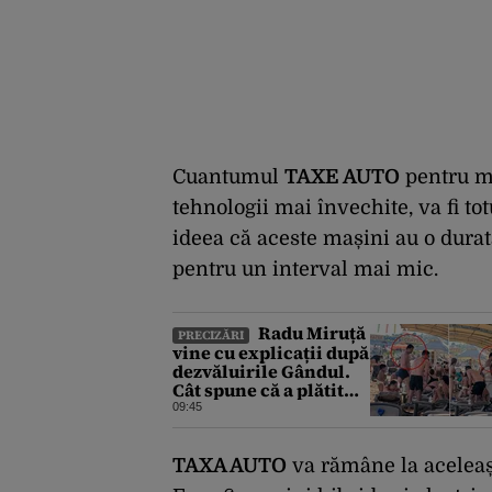
Cuantumul
TAXE AUTO
pentru ma
tehnologii mai învechite, va fi t
ideea că aceste mașini au o durată
pentru un interval mai mic.
Radu Miruță
PRECIZĂRI
vine cu explicații după
dezvăluirile Gândul.
Cât spune că a plătit
ministrul Apărării
09:45
pentru vacanța la
resortul de 5 stele din
Turcia
TAXA AUTO
va rămâne la aceleaș