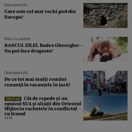
Descopera.ro
Care este cel mai vechi pod din
Europa?
Râzi Cu Lacrimi
BANCUL ZILEI. Badea Gheorghe: –
Nu pot face dragoste!
Descopera.ro
De ce tot mai mulți români
renunță la vacanțele în țară?
Cât de repede și-au
MILITAR
epuizat SUA și aliații din Orientul
Mijlociu rachetele în conflictul
cu Iranul
23:58