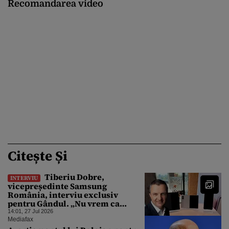
Recomandarea video
Citește Și
Tiberiu Dobre,
INTERVIU
vicepreședinte Samsung
România, interviu exclusiv
pentru Gândul. „Nu vrem ca
oamenii să se adapteze
14:01, 27 Jul 2026
telefonului, ci el să se potrivească
Mediafax