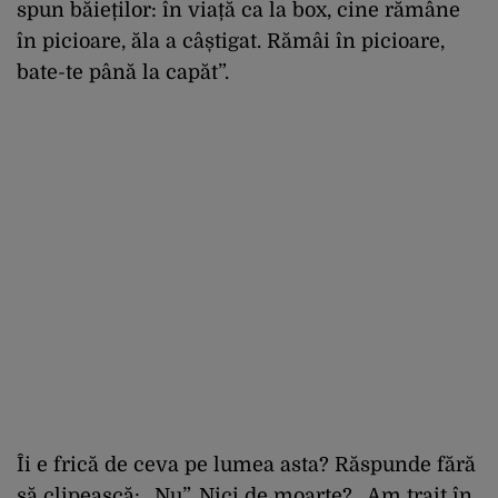
spun băieților: în viață ca la box, cine rămâne
în picioare, ăla a câștigat. Rămâi în picioare,
bate-te până la capăt”.
Îi e frică de ceva pe lumea asta? Răspunde fără
să clipească: „Nu”. Nici de moarte? „Am trait în