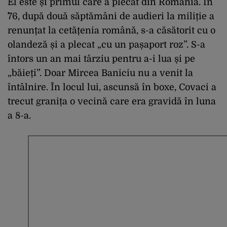
El este și primul care a plecat din România. În
`76, după două săptămâni de audieri la miliție a
renunțat la cetățenia română, s-a căsătorit cu o
olandeză și a plecat „cu un pașaport roz”. S-a
întors un an mai târziu pentru a-i lua și pe
„băieți”. Doar Mircea Baniciu nu a venit la
întâlnire. În locul lui, ascunsă în boxe, Covaci a
trecut granița o vecină care era gravidă în luna
a 8-a.