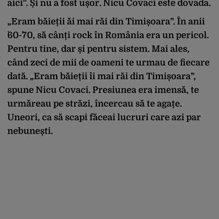
aici". Și nu a fost ușor. Nicu Covaci este dovada.
„Eram băieții ăi mai răi din Timișoara”. În anii
`60-`70, să cânți rock în România era un pericol.
Pentru tine, dar și pentru sistem. Mai ales,
când zeci de mii de oameni te urmau de fiecare
dată. „Eram băieții îi mai răi din Timișoara”,
spune Nicu Covaci. Presiunea era imensă, te
urmăreau pe străzi, încercau să te agațe.
Uneori, ca să scapi făceai lucruri care azi par
nebunești.