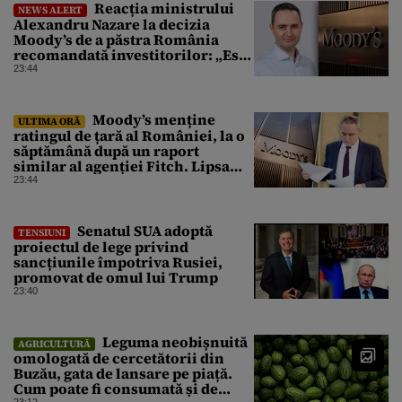
Reacția ministrului
NEWS ALERT
Alexandru Nazare la decizia
Moody’s de a păstra România
recomandată investitorilor: „Este
un răgaz, dar în niciun caz un
23:44
motiv de relaxare”
Moody’s menține
ULTIMA ORĂ
ratingul de țară al României, la o
săptămână după un raport
similar al agenției Fitch. Lipsa
unui guvern cu puteri depline,
23:44
principala vulnerabilitate din
raport
Senatul SUA adoptă
TENSIUNI
proiectul de lege privind
sancțiunile împotriva Rusiei,
promovat de omul lui Trump
23:40
Leguma neobișnuită
AGRICULTURĂ
omologată de cercetătorii din
Buzău, gata de lansare pe piață.
Cum poate fi consumată și de
23:12