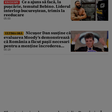
Ce a ajuns să facă, la
EXCLUSIV
pușcărie, temutul Bebino. Liderul
interlop bucureștean, trimis la
reeducare
05:00
Nicușor Dan susține că
ULTIMA ORĂ
evaluarea Moody’s demonstrează
că România a făcut pașii necesari
pentru a menține încrederea
investitorilor: „Totuși,
00:18
perspectiva rămâne rezervată”