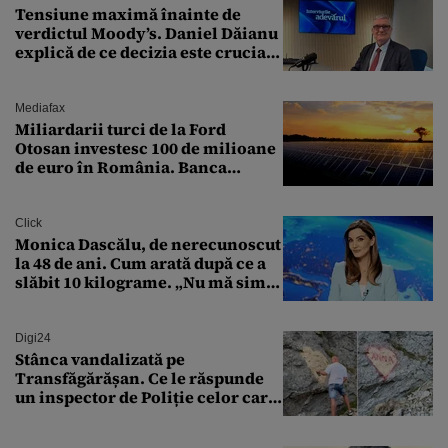
Tensiune maximă înainte de
verdictul Moody’s. Daniel Dăianu
explică de ce decizia este crucială
pentru economia României
Mediafax
Miliardarii turci de la Ford
Otosan investesc 100 de milioane
de euro în România. Banca
Transilvania le acordă o
finanțare uriașă
Click
Monica Dascălu, de nerecunoscut
la 48 de ani. Cum arată după ce a
slăbit 10 kilograme. „Nu mă simt
bine în această perioadă”
Digi24
Stânca vandalizată pe
Transfăgărășan. Ce le răspunde
un inspector de Poliție celor care
întreabă: „Dar ce a făcut?”