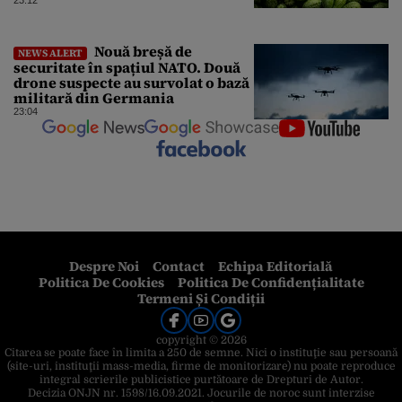
unde provine soiul
Nouă breșă de
NEWS ALERT
securitate în spațiul NATO. Două
drone suspecte au survolat o bază
militară din Germania
23:04
Despre Noi
Contact
Echipa Editorială
Politica De Cookies
Politica De Confidențialitate
Termeni Și Condiții
copyright © 2026
Citarea se poate face în limita a 250 de semne. Nici o instituţie sau persoană
(site-uri, instituţii mass-media, firme de monitorizare) nu poate reproduce
integral scrierile publicistice purtătoare de Drepturi de Autor.
Decizia ONJN nr. 1598/16.09.2021. Jocurile de noroc sunt interzise