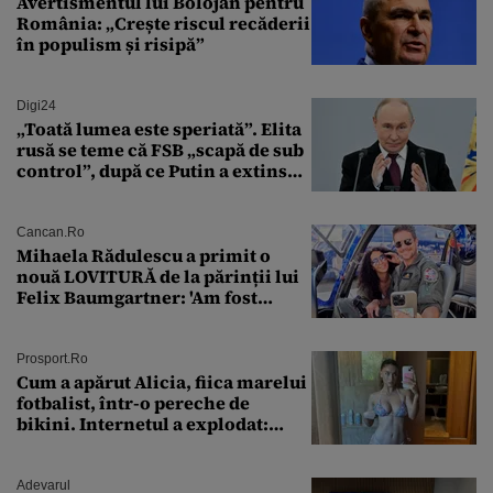
felului în care trăim”
Avertismentul lui Bolojan pentru
România: „Crește riscul recăderii
în populism și risipă”
Digi24
„Toată lumea este speriată”. Elita
rusă se teme că FSB „scapă de sub
control”, după ce Putin a extins
puterea serviciului
Cancan.ro
Mihaela Rădulescu a primit o
nouă LOVITURĂ de la părinții lui
Felix Baumgartner: 'Am fost
ȘTEARSĂ complet din
Prosport.ro
Cum a apărut Alicia, fiica marelui
fotbalist, într-o pereche de
bikini. Internetul a explodat:
„Zeiță superbă!”
Adevarul