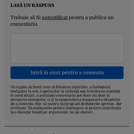
LASĂ UN RĂSPUNS
Trebuie să fii
autentificat
pentru a publica un
comentariu.
Intră în cont pentru a comenta
Vă rugăm să țineți cont că folosirea injuriilor, a limbajului
instigator la ură, a apelurilor la violență sau trimiterea repetată,
în mod abuziv, a aceluiași comentariu pot duce nu doar la
ștergerea mesajului, ci și la suspendarea temporară a dreptului
de a comenta. Site-ul nostru încurajează dezbaterile aprinse, dar
civilizate. Vă mulțumim pentru înțelegere și pentru contribuția
la o discuție bazată pe argumente, nu pe atacuri.