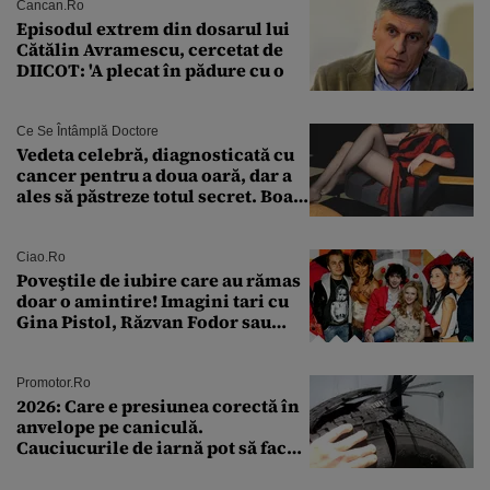
Cancan.ro
Episodul extrem din dosarul lui
Cătălin Avramescu, cercetat de
DIICOT: 'A plecat în pădure cu o
Ce Se Întâmplă Doctore
Vedeta celebră, diagnosticată cu
cancer pentru a doua oară, dar a
ales să păstreze totul secret. Boala
a fost descoperită la un control de
rutină
Ciao.ro
Poveştile de iubire care au rămas
doar o amintire! Imagini tari cu
Gina Pistol, Răzvan Fodor sau
Andra Măruţă şi foştii parteneri
Promotor.ro
2026: Care e presiunea corectă în
anvelope pe caniculă.
Cauciucurile de iarnă pot să facă
explozie la peste 40°C?