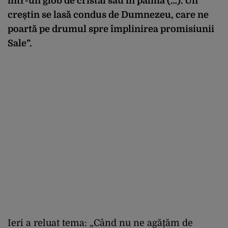
într-un glob de cristal sau în palmă (…). Un
creștin se lasă condus de Dumnezeu, care ne
poartă pe drumul spre împlinirea promisiunii
Sale”.
Ieri a reluat tema: „Când nu ne agățăm de