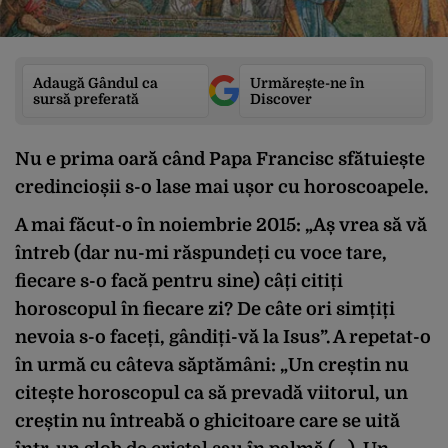
Adaugă Gândul ca
Urmărește-ne în
sursă preferată
Discover
Nu e prima oară când Papa Francisc sfătuiește
credincioșii s-o lase mai ușor cu horoscoapele.
A mai făcut-o în noiembrie 2015: „Aș vrea să vă
întreb (dar nu-mi răspundeți cu voce tare,
fiecare s-o facă pentru sine) câți citiți
horoscopul în fiecare zi? De câte ori simțiți
nevoia s-o faceți, gândiți-vă la Isus”. A repetat-o
în urmă cu câteva săptămâni: „Un creștin nu
citește horoscopul ca să prevadă viitorul, un
creștin nu întreabă o ghicitoare care se uită