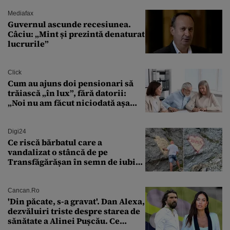
Mediafax
Guvernul ascunde recesiunea.
Câciu: „Mint și prezintă denaturat
lucrurile”
Click
Cum au ajuns doi pensionari să
trăiască „în lux”, fără datorii:
„Noi nu am făcut niciodată așa
ceva”
Digi24
Ce riscă bărbatul care a
vandalizat o stâncă de pe
Transfăgărășan în semn de iubire
față de „Anna”
Cancan.ro
'Din păcate, s-a gravat'. Dan Alexa,
dezvăluiri triste despre starea de
sănătate a Alinei Pușcău. Ce