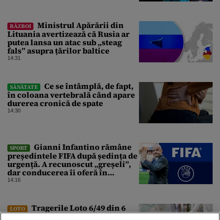
României
Ministrul Apărării din
RĂZBOI
Lituania avertizează că Rusia ar
putea lansa un atac sub „steag
fals” asupra țărilor baltice
14:31
Ce se întâmplă, de fapt,
SĂNĂTATE
în coloana vertebrală când apare
durerea cronică de spate
14:30
Gianni Infantino rămâne
SPORT
președintele FIFA după ședința de
urgență. A recunoscut „greșeli”,
dar conducerea îi oferă în
continuare sprijin
14:16
Tragerile Loto 6/49 din 6
LOTO
august 2026. Report de peste 9,34