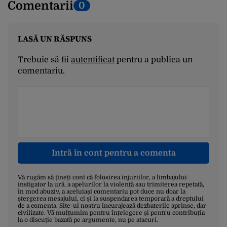
Comentarii
0
LASĂ UN RĂSPUNS
Trebuie să fii
autentificat
pentru a publica un
comentariu.
Intră în cont pentru a comenta
Vă rugăm să țineți cont că folosirea injuriilor, a limbajului
instigator la ură, a apelurilor la violență sau trimiterea repetată,
în mod abuziv, a aceluiași comentariu pot duce nu doar la
ștergerea mesajului, ci și la suspendarea temporară a dreptului
de a comenta. Site-ul nostru încurajează dezbaterile aprinse, dar
civilizate. Vă mulțumim pentru înțelegere și pentru contribuția
la o discuție bazată pe argumente, nu pe atacuri.