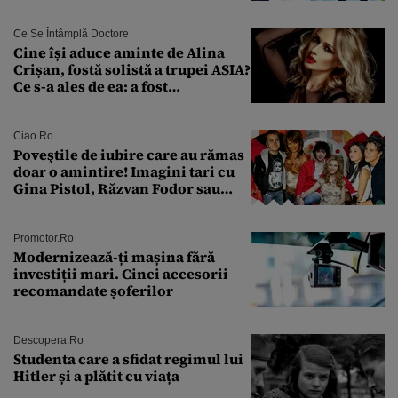
discuție au avut cu două zile în
urmă
Ce Se Întâmplă Doctore
Cine își aduce aminte de Alina
Crișan, fostă solistă a trupei ASIA?
Ce s-a ales de ea: a fost
condamnată la închisoare cu
suspendare. Ce acuzații i se aduc
Ciao.ro
Poveştile de iubire care au rămas
doar o amintire! Imagini tari cu
Gina Pistol, Răzvan Fodor sau
Andra Măruţă şi foştii parteneri
Promotor.ro
Modernizează-ți mașina fără
investiții mari. Cinci accesorii
recomandate șoferilor
Descopera.ro
Studenta care a sfidat regimul lui
Hitler și a plătit cu viața