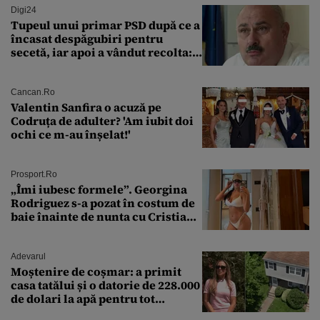
Digi24
Tupeul unui primar PSD după ce a
încasat despăgubiri pentru
secetă, iar apoi a vândut recolta:
„Dar am plătit impozit pentru
banii ăia”
Cancan.ro
Valentin Sanfira o acuză pe
Codruța de adulter? 'Am iubit doi
ochi ce m-au înșelat!'
Prosport.ro
„Îmi iubesc formele”. Georgina
Rodriguez s-a pozat în costum de
baie înainte de nunta cu Cristiano
Ronaldo
Adevarul
Moștenire de coșmar: a primit
casa tatălui și o datorie de 228.000
de dolari la apă pentru tot
cartierul