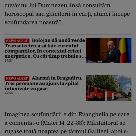
cuvântul lui Dumnezeu, însă consultăm
horoscopul sau ghicitorii în cărți, atunci începe
scufundarea noastră”.
Bolojan dă undă verde
NEWS ALERT
Transelectrica să taie curentul
companiilor, în contextul crizei
energetice. Cu cât timp trebuie să
le anunțe înainte
14:57
Alarmă în Bragadiru.
NEWS ALERT
Trei persoane au ajuns la spital
intoxicate cu gaze
14:54
Imaginea scufundării e din Evanghelia pe care
a comentat-o (Matei 14, 22-33): Mântuitorul se
rugase toată noaptea pe țărmul Galileei, apoi s-