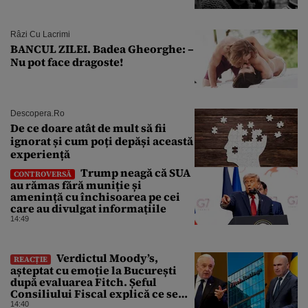
Râzi Cu Lacrimi
BANCUL ZILEI. Badea Gheorghe: –
Nu pot face dragoste!
Descopera.ro
De ce doare atât de mult să fii
ignorat și cum poți depăși această
experiență
Trump neagă că SUA
CONTROVERSĂ
au rămas fără muniție și
amenință cu închisoarea pe cei
care au divulgat informațiile
14:49
Verdictul Moody’s,
REACȚIE
așteptat cu emoție la București
după evaluarea Fitch. Șeful
Consiliului Fiscal explică ce se
poate întâmpla cu ratingul
14:40