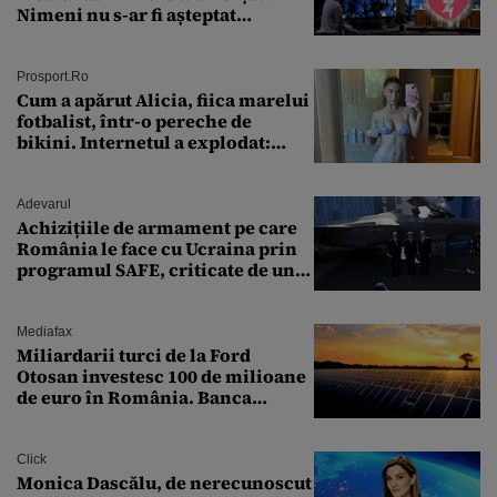
Nimeni nu s-ar fi așteptat
vreodată la așa ceva
Prosport.ro
Cum a apărut Alicia, fiica marelui
fotbalist, într-o pereche de
bikini. Internetul a explodat:
„Zeiță superbă!”
Adevarul
Achizițiile de armament pe care
România le face cu Ucraina prin
programul SAFE, criticate de un
expert în securitate: „Nu știm ce
arme ne trebuie”
Mediafax
Miliardarii turci de la Ford
Otosan investesc 100 de milioane
de euro în România. Banca
Transilvania le acordă o
finanțare uriașă
Click
Monica Dascălu, de nerecunoscut