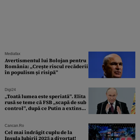
Mediafax
Avertismentul lui Bolojan pentru
România: „Crește riscul recăderii
în populism și risipă”
Digi24
„Toată lumea este speriată”. Elita
rusă se teme că FSB „scapă de sub
control”, după ce Putin a extins
puterea serviciului
Cancan.ro
Cel mai îndrăgit cuplu de la
Insula Iubirii 2025 a divorțat!