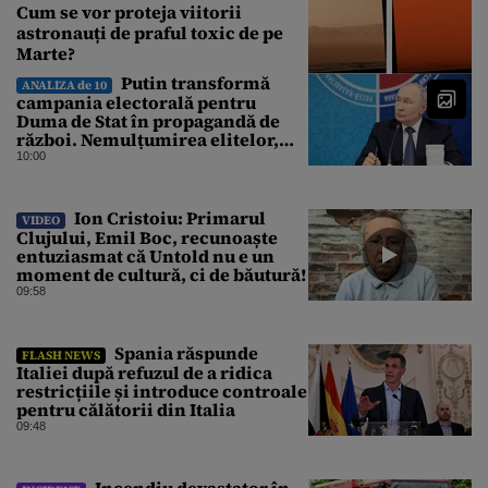
Cum se vor proteja viitorii
astronauți de praful toxic de pe
Marte?
Putin transformă
ANALIZA de 10
campania electorală pentru
Duma de Stat în propagandă de
război. Nemulțumirea elitelor,
tratată cu indiferență la Kremlin
10:00
Ion Cristoiu: Primarul
VIDEO
Clujului, Emil Boc, recunoaște
entuziasmat că Untold nu e un
moment de cultură, ci de băutură!
09:58
Spania răspunde
FLASH NEWS
Italiei după refuzul de a ridica
restricțiile și introduce controale
pentru călătorii din Italia
09:48