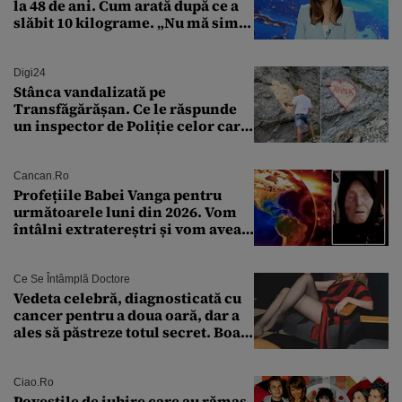
la 48 de ani. Cum arată după ce a
slăbit 10 kilograme. „Nu mă simt
bine în această perioadă”
Digi24
Stânca vandalizată pe
Transfăgărășan. Ce le răspunde
un inspector de Poliție celor care
întreabă: „Dar ce a făcut?”
Cancan.ro
Profețiile Babei Vanga pentru
următoarele luni din 2026. Vom
întâlni extratereștri și vom avea
un nou conflict global
Ce Se Întâmplă Doctore
Vedeta celebră, diagnosticată cu
cancer pentru a doua oară, dar a
ales să păstreze totul secret. Boala
a fost descoperită la un control de
rutină
Ciao.ro
Poveştile de iubire care au rămas