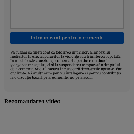
Intră în cont pentru a comenta
Vă rugăm să țineți cont că folosirea injuriilor, a limbajului
instigator la ură, a apelurilor la violență sau trimiterea repetată,
în mod abuziv, a aceluiași comentariu pot duce nu doar la
ștergerea mesajului, ci și la suspendarea temporară a dreptului
de a comenta. Site-ul nostru încurajează dezbaterile aprinse, dar
civilizate. Vă mulțumim pentru înțelegere și pentru contribuția
la o discuție bazată pe argumente, nu pe atacuri.
Recomandarea video