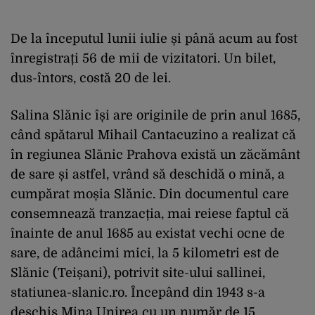
De la începutul lunii iulie și până acum au fost
înregistrați 56 de mii de vizitatori. Un bilet,
dus-întors, costă 20 de lei.
Salina Slănic își are originile de prin anul 1685,
când spătarul Mihail Cantacuzino a realizat că
în regiunea Slănic Prahova există un zăcământ
de sare și astfel, vrând să deschidă o mină, a
cumpărat moșia Slănic. Din documentul care
consemnează tranzacția, mai reiese faptul că
înainte de anul 1685 au existat vechi ocne de
sare, de adâncimi mici, la 5 kilometri est de
Slănic (Teișani), potrivit site-ului sallinei,
statiunea-slanic.ro. Începând din 1943 s-a
deschis Mina Unirea cu un număr de 15