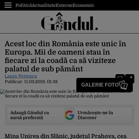
Politică
Actualitate
Externe
Economic
Acest loc din România este unic în
Europa. Mii de oameni stau în
fiecare zi la coadă ca să viziteze
palatul de sub pământ
Laura Petrescu
Publicat:
11.03.2019, 01:38
GALERIE FOTO
1
Adaugă Gândul ca
Urmărește-ne în
sursă preferată
Discover
Mina Unirea din Slănic, județul Prahova, cea