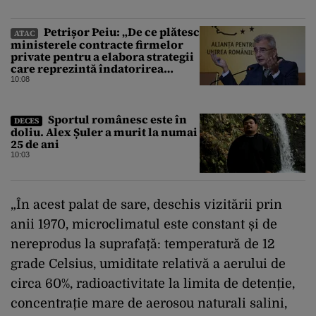
Petrișor Peiu: „De ce plătesc
ATAC
ministerele contracte firmelor
private pentru a elabora strategii
care reprezintă îndatorirea
angajaților din minister?”
10:08
Sportul românesc este în
DECES
doliu. Alex Șuler a murit la numai
25 de ani
10:03
„În acest palat de sare, deschis vizitării prin
anii 1970, microclimatul este constant și de
nereprodus la suprafață: temperatură de 12
grade Celsius, umiditate relativă a aerului de
circa 60%, radioactivitate la limita de detenție,
concentrație mare de aerosou naturali salini,