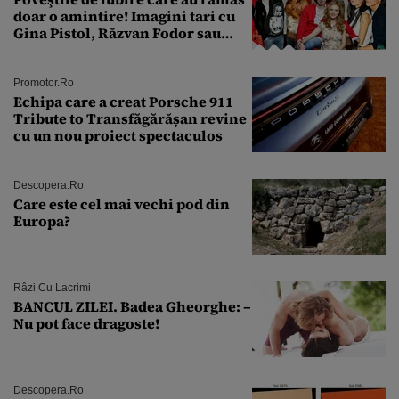
doar o amintire! Imagini tari cu
Gina Pistol, Răzvan Fodor sau
Andra Măruţă şi foştii parteneri
Promotor.ro
Echipa care a creat Porsche 911
Tribute to Transfăgărășan revine
cu un nou proiect spectaculos
Descopera.ro
Care este cel mai vechi pod din
Europa?
Râzi Cu Lacrimi
BANCUL ZILEI. Badea Gheorghe: –
Nu pot face dragoste!
Descopera.ro