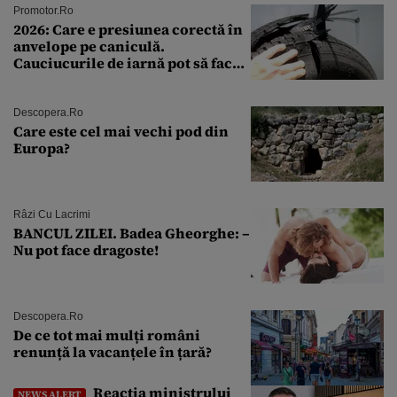
Promotor.ro
2026: Care e presiunea corectă în
anvelope pe caniculă.
Cauciucurile de iarnă pot să facă
explozie la peste 40°C?
Descopera.ro
Care este cel mai vechi pod din
Europa?
Râzi Cu Lacrimi
BANCUL ZILEI. Badea Gheorghe: –
Nu pot face dragoste!
Descopera.ro
De ce tot mai mulți români
renunță la vacanțele în țară?
Reacția ministrului
NEWS ALERT