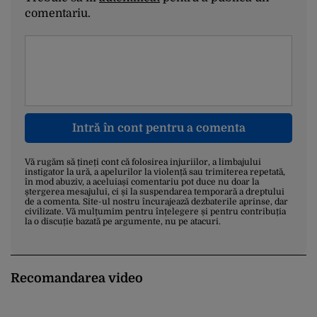
comentariu.
Intră în cont pentru a comenta
Vă rugăm să țineți cont că folosirea injuriilor, a limbajului
instigator la ură, a apelurilor la violență sau trimiterea repetată,
în mod abuziv, a aceluiași comentariu pot duce nu doar la
ștergerea mesajului, ci și la suspendarea temporară a dreptului
de a comenta. Site-ul nostru încurajează dezbaterile aprinse, dar
civilizate. Vă mulțumim pentru înțelegere și pentru contribuția
la o discuție bazată pe argumente, nu pe atacuri.
Recomandarea video