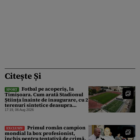
Citește Și
Fotbal pe acoperiș, la
SPORT
Timișoara. Cum arată Stadionul
Știința înainte de inaugurare, cu 2
terenuri sintetice deasupra
tribunei
17:19, 06 Aug 2026
Primul român campion
EXCLUSIV
mondial la box profesionist,
închis pentru tentativă de crimă.