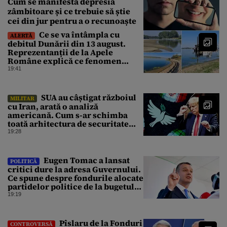
Cum se manifestă depresia
zâmbitoare și ce trebuie să știe
cei din jur pentru a o recunoaște
Ce se va întâmpla cu
ALERTĂ
debitul Dunării din 13 august.
Reprezentanții de la Apele
Române explică ce fenomen
urmează
19:41
SUA au câștigat războiul
MILITAR
cu Iran, arată o analiză
americană. Cum s-ar schimba
toată arhitectura de securitate
din Orientul Mijlociu
19:28
Eugen Tomac a lansat
POLITICĂ
critici dure la adresa Guvernului.
Ce spune despre fondurile alocate
partidelor politice de la bugetul
de stat
19:19
Pîslaru de la Fonduri
CONTROVERSĂ