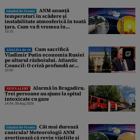
ANM anunță
Gândul de Vreme
temperaturi în scădere și
instabilitate atmosferică în toată
țara. Cum va fi vremea în
București și când vin vijeliile
10:15
Cum sacrifică
ANALIZA de 10
Vladimir Putin economia Rusiei
pe altarul războiului. Atlantic
Council: O criză profundă ar
putea forța Kremlinul să apeleze
10:00
la ultimele resurse ale Băncii
Centrale
Alarmă în Bragadiru.
NEWS ALERT
Trei persoane au ajuns la spital
intoxicate cu gaze
14:54, 06 Aug 2026
Cât mai durează
Gândul de Vreme
canicula? Meteorologii ANM
avertizează că revin vijeliile și