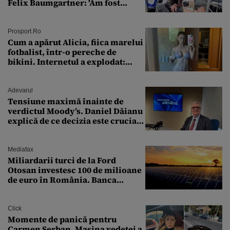
Felix Baumgartner: 'Am fost
ȘTEARSĂ complet din
Prosport.ro
Cum a apărut Alicia, fiica marelui
fotbalist, într-o pereche de
bikini. Internetul a explodat:
„Zeiță superbă!”
Adevarul
Tensiune maximă înainte de
verdictul Moody’s. Daniel Dăianu
explică de ce decizia este crucială
pentru economia României
Mediafax
Miliardarii turci de la Ford
Otosan investesc 100 de milioane
de euro în România. Banca
Transilvania le acordă o
finanțare uriașă
Click
Momente de panică pentru
Carmen Șerban. Mașina vedetei a