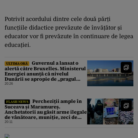
Potrivit acordului dintre cele două părți
funcțiile didactice prevăzute de învățător și
educator vor fi prevăzute în continuare de legea
educației.
Guvernul a lansat o
ULTIMA ORĂ
alertă către Bruxelles. Ministerul
Energiei anunță că nivelul
Dunării se apropie de „pragul
critic”, iar centrala de la
20:26
Cernavodă s-ar putea opri
Percheziții ample în
FLASH NEWS
Suceava și Maramureș.
Anchetatorii au găsit arme ilegale
de vânătoare, muniție, zeci de
trofee de vânat și materiale
20:11
pirotehnice