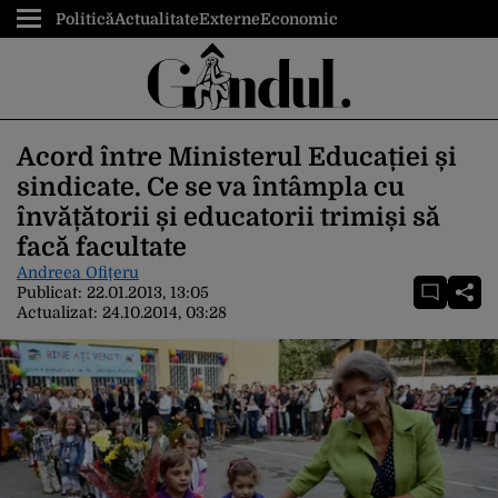
Politică
Actualitate
Externe
Economic
Acord între Ministerul Educației și
sindicate. Ce se va întâmpla cu
învățătorii și educatorii trimiși să
facă facultate
Andreea Ofițeru
Publicat:
22.01.2013, 13:05
Actualizat:
24.10.2014, 03:28