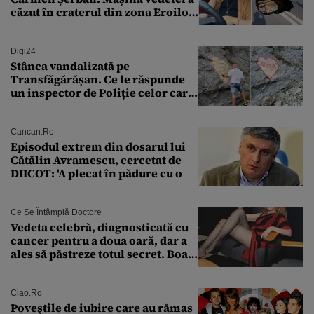
căzut în craterul din zona Eroilor:
„M-am speriat foarte tare”
Digi24
Stânca vandalizată pe
Transfăgărășan. Ce le răspunde
un inspector de Poliție celor care
întreabă: „Dar ce a făcut?”
Cancan.ro
Episodul extrem din dosarul lui
Cătălin Avramescu, cercetat de
DIICOT: 'A plecat în pădure cu o
Ce Se Întâmplă Doctore
Vedeta celebră, diagnosticată cu
cancer pentru a doua oară, dar a
ales să păstreze totul secret. Boala
a fost descoperită la un control de
rutină
Ciao.ro
Poveştile de iubire care au rămas