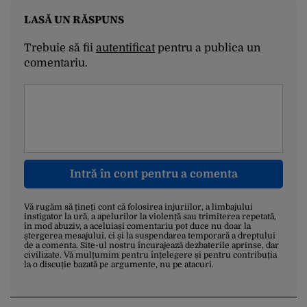
LASĂ UN RĂSPUNS
Trebuie să fii
autentificat
pentru a publica un
comentariu.
Intră în cont pentru a comenta
Vă rugăm să țineți cont că folosirea injuriilor, a limbajului
instigator la ură, a apelurilor la violență sau trimiterea repetată,
în mod abuziv, a aceluiași comentariu pot duce nu doar la
ștergerea mesajului, ci și la suspendarea temporară a dreptului
de a comenta. Site-ul nostru încurajează dezbaterile aprinse, dar
civilizate. Vă mulțumim pentru înțelegere și pentru contribuția
la o discuție bazată pe argumente, nu pe atacuri.