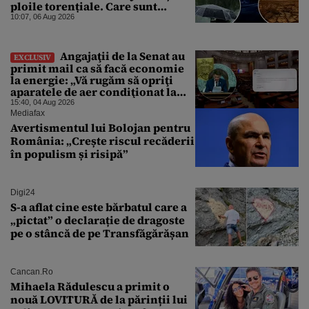
ploile torențiale. Care sunt
zonele vizate, începând chiar de
10:07, 06 Aug 2026
azi
Angajaţii de la Senat au
EXCLUSIV
primit mail ca să facă economie
la energie: „Vă rugăm să opriţi
aparatele de aer condiţionat la
sfârşitul programului”
15:40, 04 Aug 2026
Mediafax
Avertismentul lui Bolojan pentru
România: „Crește riscul recăderii
în populism și risipă”
Digi24
S-a aflat cine este bărbatul care a
„pictat” o declarație de dragoste
pe o stâncă de pe Transfăgărășan
Cancan.ro
Mihaela Rădulescu a primit o
nouă LOVITURĂ de la părinții lui