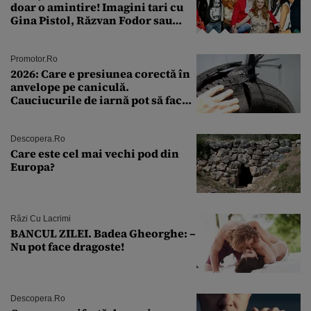
doar o amintire! Imagini tari cu
Gina Pistol, Răzvan Fodor sau
Andra Măruţă şi foştii parteneri
Promotor.ro
2026: Care e presiunea corectă în
anvelope pe caniculă.
Cauciucurile de iarnă pot să facă
explozie la peste 40°C?
Descopera.ro
Care este cel mai vechi pod din
Europa?
Râzi Cu Lacrimi
BANCUL ZILEI. Badea Gheorghe: –
Nu pot face dragoste!
Descopera.ro