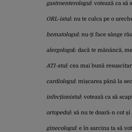
gastroenterologul
: votează ca să 
ORL-istul
: nu te culca pe o urech
hematologul
: nu-ți face sânge ră
alergologu
l: dacă te mănâncă, mer
ATI-stul
: cea mai bună resuscitare
cardiologul
: mișcarea până la sec
infecționistul
: votează ca să scap
ortopedul
: să nu te doară-n cot și
ginecologul
: e în sarcina ta să vo