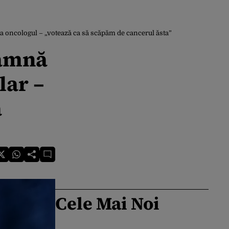
la oncologul – „votează ca să scăpăm de cancerul ăsta”
eamnă
lar –
ă
Cele Mai Noi