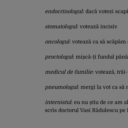
endocrinologul
: dacă votezi scap
stomatologul
: votează incisiv
oncologul
: votează ca să scăpăm 
proctologul
: mișcă-ți fundul până
medicul de familie
: votează, trăi-
pneumologul
: mergi la vot ca să n
internistul
: eu nu știu de ce am al
scris doctorul Vasi Rădulescu pe