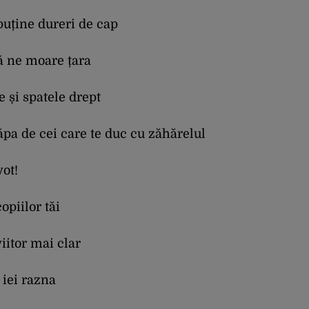
puține dureri de cap
că ne moare țara
 și spatele drept
ăpa de cei care te duc cu zăhărelul
vot!
opiilor tăi
iitor mai clar
o iei razna