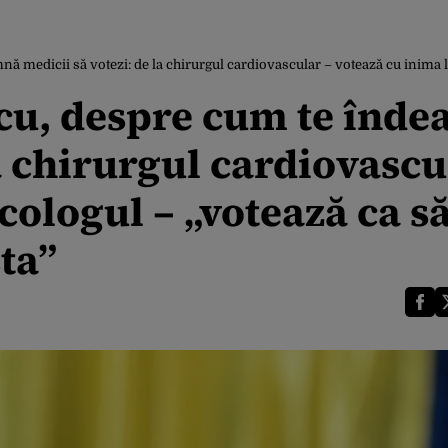
ă medicii să votezi: de la chirurgul cardiovascular – votează cu inima 
cu, despre cum te înd
la chirurgul cardiovascu
cologul – „votează ca s
ta”