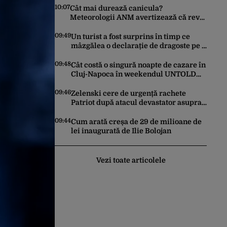
10:07
Cât mai durează canicula?
Meteorologii ANM avertizează că revin
vijeliile și ploile torențiale. Care sunt
zonele vizate, începând chiar de azi
09:49
Un turist a fost surprins în timp ce
mâzgălea o declarație de dragoste pe o
stâncă de pe Transfăgărășan. Gestul a
stârnit o furtună de comentarii pe
09:48
Cât costă o singură noapte de cazare în
internet
Cluj-Napoca în weekendul UNTOLD
2026. Prețurile au doborât orice
record
09:46
Zelenski cere de urgență rachete
Patriot după atacul devastator asupra
Kievului: „Este important să eliminăm
toate birocrațiile”
09:44
Cum arată creșa de 29 de milioane de
lei inaugurată de Ilie Bolojan
Vezi toate articolele