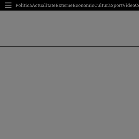
Politică
Actualitate
Externe
Economic
Cultură
Sport
Video
C