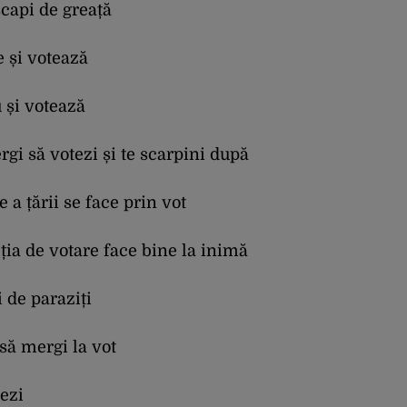
scapi de greață
e și votează
u și votează
gi să votezi și te scarpini după
 a țării se face prin vot
ția de votare face bine la inimă
i de paraziți
 să mergi la vot
tezi